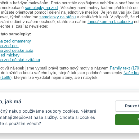
yměnit s každým malováním. Proto neustále doplňujeme nabídku a snažíme se
 a neokoukané
samolepky na zeď
. Všechny nové motivy řadíme přehledně do
 můžete orientovat pomocí dělení na jednotlivé měsíce. Je jen na vás jak ča
ovat, týdně zařadíme
samolepky na stěnu
v desítkách kusů. V případě, že c
mování o dění v našem obchodě, staňte se naším
fanouškem na facebooku
ne
nechte si zasílat newsletter.
í tyto samolepky:
na zeď ornamenty
na zeď pes
a zeď dětské auta
zeď mickey
a zeď dětské zvířátka
motivů nálepek jsme vybrali právě tento nový motiv s názvem
Family text (170
 do každého koutu vašeho bytu, stejně tak jako podobné samolepky
Naše ko
 (1589)
, kterými lze vyzdobit nejen stěny, ale i nábytek.
s.r.o.
V nabídce najdete
2482 samolepek na zeď
o, jak má
Pouze 
gazín
|
Obchodní podmínky
|
Ochrana osobních údajů
|
Cookies
|
Reklamační řád
|
Impres
pečný nákup používáme soubory cookies. Některé
okalendáře
|
kühlschrank fotomagnete
|
foto magnesy na lodówkę
|
samolepky dieťa v aute
|
|
živicové nálepky
omáhají zlepšovat naše služby. Chcete si
cookies
te s použitím všech?
nen vystavit kupujícímu účtenku.
právce daně on-line; v případě technického výpadku pak nejpozději do 48 hodin.