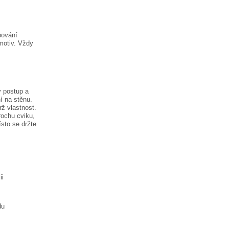
pování
motiv. Vždy
ý postup a
í na stěnu.
rž vlastnost.
rochu cviku,
ísto
se držte
ii
du