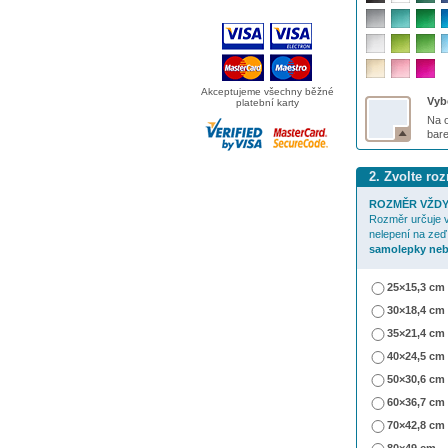
Akceptujeme všechny běžné
Vybe
platební karty
Na o
bar
2. Zvolte r
ROZMĚR VŽDY
Rozměr určuje v
nelepení na zeď
samolepky neb
25×15,3 cm
30×18,4 cm
35×21,4 cm
40×24,5 cm
50×30,6 cm
60×36,7 cm
70×42,8 cm