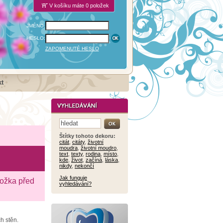
V košíku máte 0 položek
JMÉNO:
HESLO:
ZAPOMENUTÉ HESLO
t
Štítky tohoto dekoru:
citát
,
citáty
,
životní
moudra
,
životní moudro
,
text
,
texty
,
rodina
,
místo
,
kde
,
život
,
začíná
,
láska
,
nikdy
,
nekončí
Jak funguje
ložka před
vyhledávání?
h stěn.