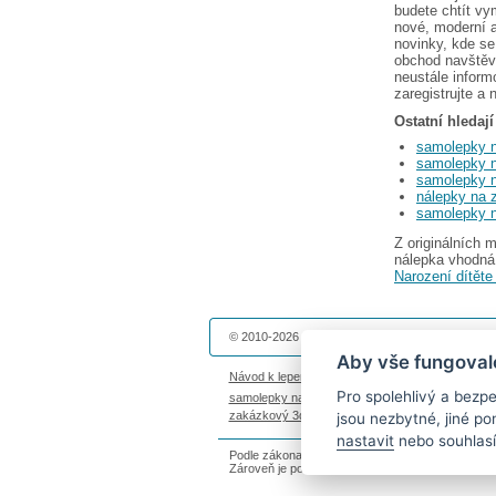
budete chtít v
nové, moderní
novinky, kde se
obchod navštěv
neustále infor
zaregistrujte a 
Ostatní hledaj
samolepky 
samolepky 
samolepky n
nálepky na 
samolepky n
Z originálních 
nálepka vhodná
Narození dítěte
© 2010-2026 Dekolepky.cz provozuje
DOKI DOKI 
Aby vše fungoval
Návod k lepení
|
Životnost samolepek na zeď
|
Ma
Pro spolehlivý a bez
samolepky na auto
|
fotomagnetky na lednici
|
fot
zakázkový 3d tisk
|
hodinový manžel česká lípa
jsou nezbytné, jiné p
nastavit
nebo souhlasí
Podle zákona o evidenci tržeb je prodávající povi
Zároveň je povinen zaevidovat přijatou tržbu u s