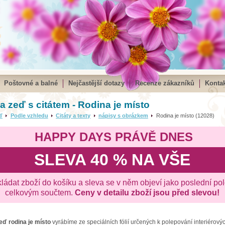
Poštovné a balné
Nejčastější dotazy
Recenze zákazníků
Kontak
a zeď s citátem - Rodina je místo
ď
Podle vzhledu
Citáty a texty
nápisy s obrázkem
Rodina je místo (12028)
HAPPY DAYS PRÁVĚ DNES
SLEVA 40 % NA VŠE
kládat zboží do košíku a sleva se v něm objeví jako poslední po
celkovým součtem.
Ceny v detailu zboží jsou před slevou!
zeď
rodina je místo
vyrábíme ze speciálních fólií určených k polepování interiérovýc