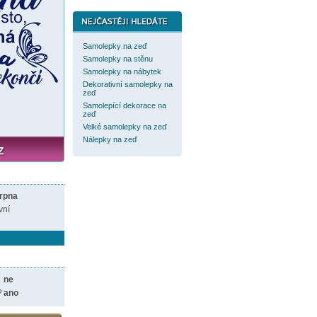
Samolepky na zeď
Samolepky na stěnu
Samolepky na nábytek
Dekorativní samolepky na
zeď
Samolepící dekorace na
zeď
Velké samolepky na zeď
Nálepky na zeď
srpna
vní
ne
?
ano