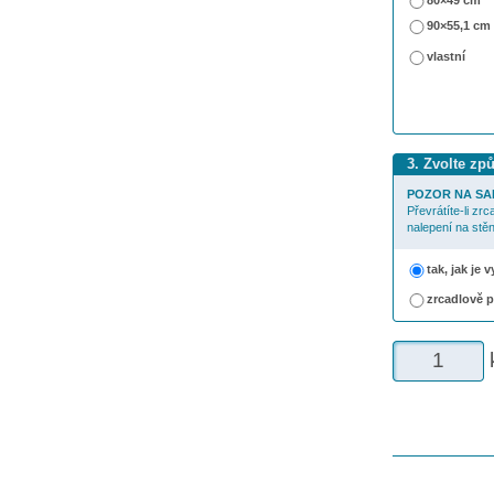
80×49 cm
90×55,1 cm
vlastní
3. Zvolte zp
POZOR NA SA
Převrátíte-li zr
nalepení na stěn
tak, jak je
zrcadlově 