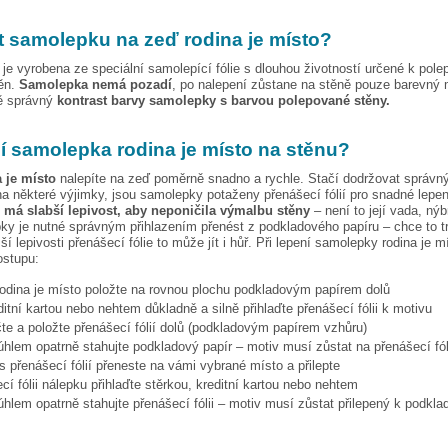
t samolepku na zeď
rodina je místo
?
je vyrobena ze speciální samolepící fólie s dlouhou životností určené k pole
těn.
Samolepka nemá pozadí
, po nalepení zůstane na stěně pouze barevný 
vě správný
kontrast barvy samolepky s barvou polepované stěny.
pí samolepka
rodina je místo
na stěnu?
 je místo
nalepíte na zeď poměrně snadno a rychle. Stačí dodržovat správn
a některé výjimky, jsou samolepky potaženy přenášecí fólií pro snadné lepen
e má slabší lepivost, aby neponičila výmalbu stěny
– není to její vada, nýb
ky je nutné správným přihlazením přenést z podkladového papíru – chce to t
ší lepivosti přenášecí fólie to může jít i hůř. Při lepení samolepky
rodina je m
ostupu:
rodina je místo
položte na rovnou plochu podkladovým papírem dolů
ditní kartou nebo nehtem důkladně a silně přihlaďte přenášecí fólii k motivu
te a položte přenášecí fólií dolů (podkladovým papírem vzhůru)
hlem opatrně stahujte podkladový papír – motiv musí zůstat na přenášecí fól
s přenášecí fólií přeneste na vámi vybrané místo a přilepte
cí fólii nálepku přihlaďte stěrkou, kreditní kartou nebo nehtem
hlem opatrně stahujte přenášecí fólii – motiv musí zůstat přilepený k podkla