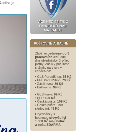
Rodina je
Zboží expedujeme
do 3
pracovních dnů
ode
dne objednávky či přijetí
platby. Zásilky posíláme
s těmito partnery v
cenách od:
• GLS ParcelShop:
65 Kč
• PPL ParcelShop:
79 Kč
• Zásilkovna:
89 Kč
• Balíkovna:
99 Kč
• GLS kurýr:
99 Kč
• PPL:
109 Kč
• Česká pošta:
109 Kč
• Česká pošta - bez
sledování:
49 Kč
Objednávky s
hodnotou
převyšující
1 000 Kč mají balné
a
pošt. ZDARMA
.