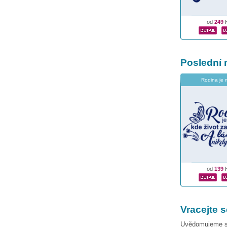
od
249
Poslední 
Rodina je 
od
139
Vracejte 
Uvědomujeme si