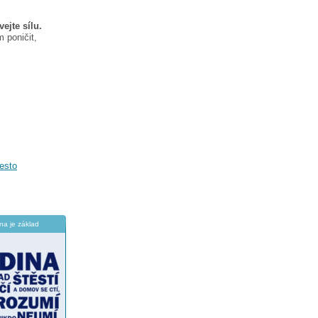
ejte sílu.
 poničit,
iesto
na je základ