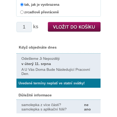
tak, jak je vyobrazena
zrcadlově převráceně
ks
Když objednáte dnes
Odešleme Ji Nepozději
v úterý 11. srpna
A U Vás Doma Bude Následující Pracovní
Den.
Uvedené termíny neplatí ve statní svátky!
Důležité informace
samolepka z více částí?
ne
samolepka s aplikační fólii?
ano