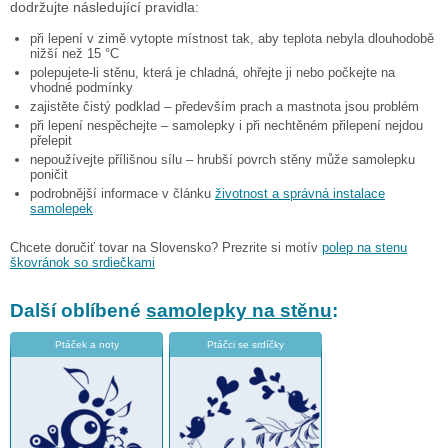
dodržujte následující pravidla:
při lepení v zimě vytopte místnost tak, aby teplota nebyla dlouhodobě
nižší než 15 °C
polepujete-li stěnu, která je chladná, ohřejte ji nebo počkejte na
vhodné podmínky
zajistěte čistý podklad – především prach a mastnota jsou problém
při lepení nespěchejte – samolepky i při nechtěném přilepení nejdou
přelepit
nepoužívejte přílišnou sílu – hrubší povrch stěny může samolepku
poničit
podrobnější informace v článku
životnost a správná instalace
samolepek
Chcete doručiť tovar na Slovensko? Prezrite si motív
polep na stenu
škovránok so srdiečkami
Další oblíbené
samolepky na stěnu
:
Ptáček a noty
Ptáčci se srdíčky