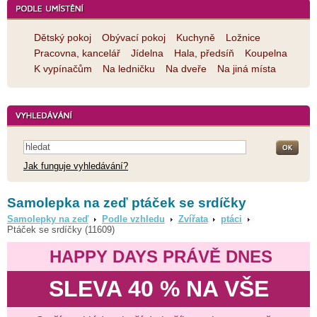
Dětský pokoj
Obývací pokoj
Kuchyně
Ložnice
Pracovna, kancelář
Jídelna
Hala, předsíň
Koupelna
K vypínačům
Na ledničku
Na dveře
Na jiná místa
Jak funguje vyhledávání?
Samolepka na zeď ptáček se srdíčky
Samolepky na zeď
Podle vzhledu
Zvířata
ptáci
Ptáček se srdíčky (11609)
HAPPY DAYS PRÁVĚ DNES
SLEVA 40 % NA VŠE