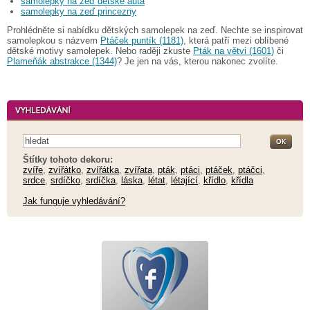
samolepky na zeď dětské auta
samolepky na zeď princezny
Prohlédněte si nabídku dětských samolepek na zeď. Nechte se inspirovat
samolepkou s názvem
Ptáček puntík (1181)
, která patří mezi oblíbené
dětské motivy samolepek. Nebo raději zkuste
Pták na větvi (1601)
či
Plameňák abstrakce (1344)
? Je jen na vás, kterou nakonec zvolíte.
Štítky tohoto dekoru:
zvíře
,
zvířátko
,
zvířátka
,
zvířata
,
pták
,
ptáci
,
ptáček
,
ptáčci
,
srdce
,
srdíčko
,
srdíčka
,
láska
,
létat
,
létající
,
křídlo
,
křídla
Jak funguje vyhledávání?