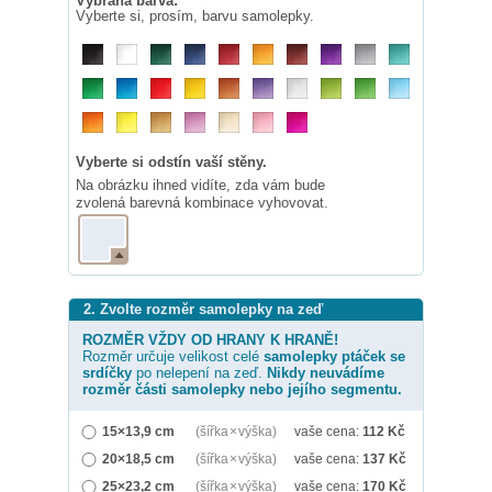
Vybraná barva:
Vyberte si, prosím, barvu samolepky.
Vyberte si odstín vaší stěny.
Na obrázku ihned vidíte, zda vám bude
zvolená barevná kombinace vyhovovat.
2. Zvolte rozměr samolepky na zeď
ROZMĚR VŽDY OD HRANY K HRANĚ!
Rozměr určuje velikost celé
samolepky
ptáček se
srdíčky
po nelepení na zeď.
Nikdy neuvádíme
rozměr části samolepky nebo jejího segmentu.
15×13,9 cm
(šířka × výška)
vaše cena:
112
Kč
20×18,5 cm
(šířka × výška)
vaše cena:
137
Kč
25×23,2 cm
(šířka × výška)
vaše cena:
170
Kč