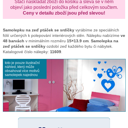
Stačí naskládat zboží do košíku a sleva se v něm
objeví jako poslední položka před celkovým součtem.
Ceny v detailu zboží jsou před slevou!
Samolepku na zeď
ptáček se srdíčky
vyrábíme ze speciálních
fólií určených k polepování interiérových stěn. Nálepku nabízíme
ve
48 barvách
v minimálním rozměru
15×13.9 cm
.
Samolepka na
zeď ptáček se srdíčky
ozdobí zeď každého bytu či nábytek.
Katalogové číslo nálepky:
11609
.
toto je pouze ilustrační
náhled, který může
obsahovat více motivů
samolepek najednou