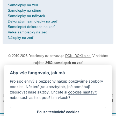
Samolepky na zeď
Samolepky na stěnu
Samolepky na nábytek
Dekorativní samolepky na zeď
Samolepící dekorace na zeď
Velké samolepky na zeď
Nálepky na zeď
© 2010-2026 Dekolepky.cz provozuje
DOKI DOKI s.r.o.
V nabídce
najdete
2482 samolepek na zeď
Aby vše fungovalo, jak má
Návod k lepení
|
Životnost samolepek na zeď
|
Magazín
|
Obchodní
podmínky
|
Ochrana osobních údajů
|
Cookies
|
Reklamační řád
|
Pro spolehlivý a bezpečný nákup používáme soubory
Impressum
cookies. Některé jsou nezbytné, jiné pomáhají
samolepky na auto
|
fotomagnetky na lednici
|
fotokalendáře
|
zlepšovat naše služby. Chcete si
cookies nastavit
kühlschrank fotomagnete
|
foto magnesy na lodówkę
|
samolepky dieťa v
nebo souhlasíte s použitím všech?
aute
|
logoprinty
|
nálepky na stenu
|
dárky pro ženy
|
zakázkový 3d tisk
|
hodinový manžel česká lípa
|
živicové nálepky
Pouze technické cookies