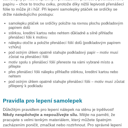
papíru – chce to trochu cviku, protože díky nižší lepivosti přenášecí
fólie to může jít i hůř. Při lepení samolepky
ptáček se srdíčky
se
držte následujícího postupu:
samolepku
ptáček se srdíčky
položte na rovnou plochu podkladovým
papírem dolů
stěrkou, kreditní kartou nebo nehtem důkladně a silně přihlaďte
přenášecí fólii k motivu
nálepku otočte a položte přenášecí fólií dolů (podkladovým papírem
vzhůru)
pod ostrým úhlem opatrně stahujte podkladový papír – motiv musí
zůstat na přenášecí fólii
motiv spolu s přenášecí fólií přeneste na vámi vybrané místo a
přilepte
přes přenášecí fólii nálepku přihlaďte stěrkou, kreditní kartou nebo
nehtem
pod ostrým úhlem opatrně stahujte přenášecí fólii – motiv musí zůstat
přilepený k podkladu
Pravidla pro lepení samolepek
Důležitým pravidlem pro lepení nálepek na stěnu je trpělivost!
Nikdy nespěchejte a nepoužívejte sílu.
Mějte na paměti, že
pracujete s velmi tenkým materiálem, který můžete špatným
zacházením poničit, zmačkat nebo roztrhnout. Pro správné lepení