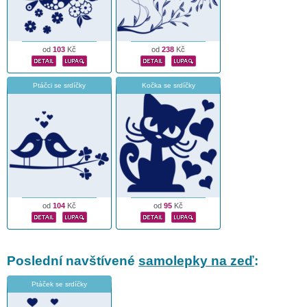
od
103
Kč
od
238
Kč
Ptáčci se srdíčky
Kočka se srdíčky
od
104
Kč
od
95
Kč
Poslední navštívené
samolepky na zeď
:
Ptáček se srdíčky