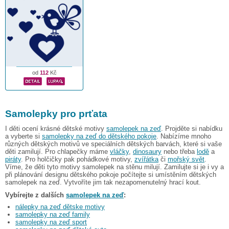
od
112
Kč
Samolepky pro prťata
I děti ocení krásné dětské motivy
samolepek na zeď
. Projděte si nabídku
a vyberte si
samolepky na zeď do dětského pokoje
. Nabízíme mnoho
různých dětských motivů ve speciálních dětských barvách, které si vaše
děti zamilují. Pro chlapečky máme
vláčky
,
dinosaury
nebo třeba
lodě
a
piráty
. Pro holčičky pak pohádkové motivy,
zvířátka
či
mořský svět
.
Víme, že děti tyto motivy samolepek na stěnu milují. Zamilujte si je i vy a
při plánování designu dětského pokoje počítejte si umístěním dětských
samolepek na zeď. Vytvoříte jim tak nezapomenutelný hrací kout.
Vybírejte z dalších
samolepek na zeď
:
nálepky na zeď dětske motivy
samolepky na zeď family
samolepky na zeď sport