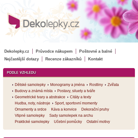
Dekolepky.cz
Průvodce nákupem
Poštovné a balné
Nejčastější dotazy
Recenze zákazníků
Kontakt
Dětské samolepky
Monogramy a jména
Rostliny
Zvířata
Budovy a známá místa
Postavy, siluety a tváře
Geometrické tvary a abstrakce
Citáty a texty
Hudba, noty, nástroje
Sport, sportovní momenty
Ornamenty a srdce
Káva a konvice
Dekorační pruhy
Vtipné samolepky
Sady samolepek na archu
Praktické samolepky
Učební pomůcky
Ostatní motivy