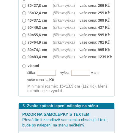
30×27,8 cm
(šířka × výška)
vaše cena:
209
Kč
35×32,4 cm
(šířka × výška)
vaše cena:
255
Kč
40×37,1 cm
(šířka × výška)
vaše cena:
309
Kč
50×46,3 cm
(šířka × výška)
vaše cena:
437
Kč
60×55,6 cm
(šířka × výška)
vaše cena:
595
Kč
70×64,9 cm
(šířka × výška)
vaše cena:
781
Kč
80×74,1 cm
(šířka × výška)
vaše cena:
995
Kč
90×83,4 cm
(šířka × výška)
vaše cena:
1239
Kč
vlastní
šířka:
výška:
v cm
vaše cena:
...
Kč
Minimální rozměr:
15×13.9 cm
(112 Kč). Menší
rozměr nelze vyrobit.
3. Zvolte způsob lepení nálepky na stěnu
POZOR NA SAMOLEPKY S TEXTEM!
Převrátíte-li zrcadlově samolepku obsahující text,
bude po nalepení na stěnu nečitelný.