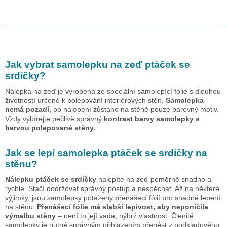
Jak vybrat samolepku na zeď
ptáček se
srdíčky
?
Nálepka na zeď je vyrobena ze speciální samolepící fólie s dlouhou
životností určené k polepování interiérových stěn.
Samolepka
nemá pozadí
, po nalepení zůstane na stěně pouze barevný motiv.
Vždy vybírejte pečlivě správný
kontrast barvy samolepky s
barvou polepované stěny.
Jak se lepí samolepka
ptáček se srdíčky
na
stěnu?
Nálepku
ptáček se srdíčky
nalepíte na zeď poměrně snadno a
rychle. Stačí dodržovat správný postup a nespěchat. Až na některé
výjimky, jsou samolepky potaženy přenášecí fólií pro snadné lepení
na stěnu.
Přenášecí fólie má slabší lepivost, aby neponičila
výmalbu stěny
– není to její vada, nýbrž vlastnost. Členité
samolepky je nutné správným přihlazením přenést z podkladového