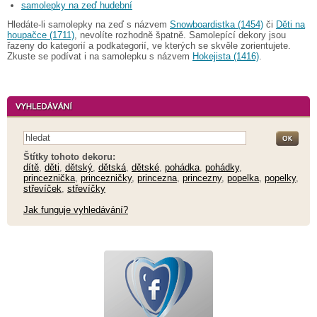
samolepky na zeď hudební
Hledáte-li samolepky na zeď s názvem
Snowboardistka (1454)
či
Děti na
houpačce (1711)
, nevolíte rozhodně špatně. Samolepící dekory jsou
řazeny do kategorií a podkategorií, ve kterých se skvěle zorientujete.
Zkuste se podívat i na samolepku s názvem
Hokejista (1416)
.
Štítky tohoto dekoru:
dítě
,
děti
,
dětský
,
dětská
,
dětské
,
pohádka
,
pohádky
,
princeznička
,
princezničky
,
princezna
,
princezny
,
popelka
,
popelky
,
střevíček
,
střevíčky
Jak funguje vyhledávání?