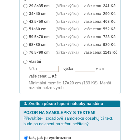
29,8×35 cm
(šířka × výška)
vaše cena:
241
Kč
34×40 cm
(šířka × výška)
vaše cena:
290
Kč
42,5×50 cm
(šířka × výška)
vaše cena:
408
Kč
51×60 cm
(šířka × výška)
vaše cena:
552
Kč
59,5×70 cm
(šířka × výška)
vaše cena:
723
Kč
68×80 cm
(šířka × výška)
vaše cena:
920
Kč
76,5×90 cm
(šířka × výška)
vaše cena:
1143
Kč
vlastní
šířka:
výška:
v cm
vaše cena:
...
Kč
Minimální rozměr:
17×20 cm
(133 Kč). Menší
rozměr nelze vyrobit.
3. Zvolte způsob lepení nálepky na stěnu
POZOR NA SAMOLEPKY S TEXTEM!
Převrátíte-li zrcadlově samolepku obsahující text,
bude po nalepení na stěnu nečitelný.
tak, jak je vyobrazena