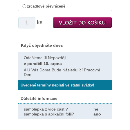
zrcadlově převráceně
ks
Když objednáte dnes
Odešleme Ji Nepozději
v pondělí 10. srpna
A U Vás Doma Bude Následující Pracovní
Den.
Uvedené termíny neplatí ve statní svátky!
Důležité informace
samolepka z více částí?
ne
samolepka s aplikační fólii?
ano