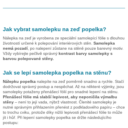
Jak vybrat samolepku na zeď
popelka
?
Nálepka na zeď je vyrobena ze speciální samolepící fólie s dlouhou
životností určené k polepování interiérových stěn.
Samolepka
nemá pozadí
, po nalepení zůstane na stěně pouze barevný motiv.
Vždy vybírejte pečlivě správný
kontrast barvy samolepky s
barvou polepované stěny.
Jak se lepí samolepka
popelka
na stěnu?
Nálepku
popelka
nalepíte na zeď poměrně snadno a rychle. Stačí
dodržovat správný postup a nespěchat. Až na některé výjimky, jsou
samolepky potaženy přenášecí fólií pro snadné lepení na stěnu.
Přenášecí fólie má slabší lepivost, aby neponičila výmalbu
stěny
– není to její vada, nýbrž vlastnost. Členité samolepky je
nutné správným přihlazením přenést z podkladového papíru – chce
to trochu cviku, protože díky nižší lepivosti přenášecí fólie to může
jít i hůř. Při lepení samolepky
popelka
se držte následujícího
postupu: