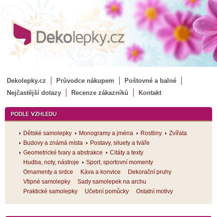
Dekolepky.cz
Průvodce nákupem
Poštovné a balné
Nejčastější dotazy
Recenze zákazníků
Kontakt
Dětské samolepky
Monogramy a jména
Rostliny
Zvířata
Budovy a známá místa
Postavy, siluety a tváře
Geometrické tvary a abstrakce
Citáty a texty
Hudba, noty, nástroje
Sport, sportovní momenty
Ornamenty a srdce
Káva a konvice
Dekorační pruhy
Vtipné samolepky
Sady samolepek na archu
Praktické samolepky
Učební pomůcky
Ostatní motivy