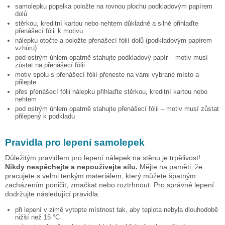
samolepku
popelka
položte na rovnou plochu podkladovým papírem
dolů
stěrkou, kreditní kartou nebo nehtem důkladně a silně přihlaďte
přenášecí fólii k motivu
nálepku otočte a položte přenášecí fólií dolů (podkladovým papírem
vzhůru)
pod ostrým úhlem opatrně stahujte podkladový papír – motiv musí
zůstat na přenášecí fólii
motiv spolu s přenášecí fólií přeneste na vámi vybrané místo a
přilepte
přes přenášecí fólii nálepku přihlaďte stěrkou, kreditní kartou nebo
nehtem
pod ostrým úhlem opatrně stahujte přenášecí fólii – motiv musí zůstat
přilepený k podkladu
Pravidla pro lepení samolepek
Důležitým pravidlem pro lepení nálepek na stěnu je trpělivost!
Nikdy nespěchejte a nepoužívejte sílu.
Mějte na paměti, že
pracujete s velmi tenkým materiálem, který můžete špatným
zacházením poničit, zmačkat nebo roztrhnout. Pro správné lepení
dodržujte následující pravidla:
při lepení v zimě vytopte místnost tak, aby teplota nebyla dlouhodobě
nižší než 15 °C