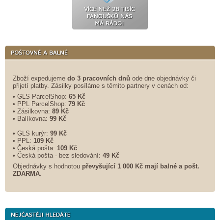
Zboží expedujeme
do 3 pracovních dnů
ode dne objednávky či
přijetí platby. Zásilky posíláme s těmito partnery v cenách od:
• GLS ParcelShop:
65 Kč
• PPL ParcelShop:
79 Kč
• Zásilkovna:
89 Kč
• Balíkovna:
99 Kč
• GLS kurýr:
99 Kč
• PPL:
109 Kč
• Česká pošta:
109 Kč
• Česká pošta - bez sledování:
49 Kč
Objednávky s hodnotou
převyšující 1 000 Kč mají balné a
pošt.
ZDARMA
.