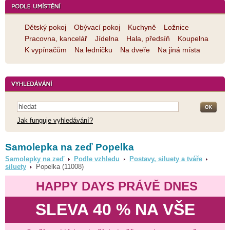
Dětský pokoj
Obývací pokoj
Kuchyně
Ložnice
Pracovna, kancelář
Jídelna
Hala, předsíň
Koupelna
K vypínačům
Na ledničku
Na dveře
Na jiná místa
Jak funguje vyhledávání?
Samolepka na zeď Popelka
Samolepky na zeď
Podle vzhledu
Postavy, siluety a tváře
siluety
Popelka (11008)
HAPPY DAYS PRÁVĚ DNES
SLEVA 40 % NA VŠE