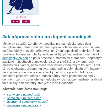
od
133
Kč
Jak připravit stěnu pro lepení samolepek
Mohlo by se zdát, že připravit podklad pro samolepky bude dost
komplikované. Není tomu tak. Na přípravu polepovaného povrchu není
potřeba žádný speciální přípravek, ani žádná speciální technika. Stěna,
na kterou budete samolepky lepit, musí být přinejmenším čistá, neboť
samolepky na zeď
se příliš nesnáší s mastnotou a prachem. Naprostým
zabijákem životnosti samolepek je stěna znečištěná plynem, resp.
mastnotou z vaření, nebo stěna znečištěná cigaretovým kouřem. Když
už se nechystáte zrovna malovat, stačí stěnu velmi dobře otřít hadrem
nebo polosuchou houbičkou, zbavit ji nečistot a prachu. Nikdy se
nesnažte polepovat stěnu s mnoha nátěry nebo popraskanou zeď v
domnění, že tím zakryjete její nedostatky. Ba naopak, můžete napáchat
více škody a nedostatky stěn ještě více zvýrazníte.
Zákazníci také často nakupují:
samolepky na zeď texty
samolepky na zeď srdce
abstraktní samolepky na zeď
samolepky na zed citáty