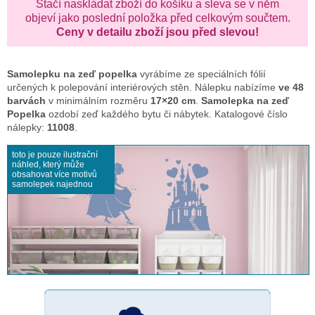
Stačí naskládat zboží do košíku a sleva se v něm
objeví jako poslední položka před celkovým součtem.
Ceny v detailu zboží jsou před slevou!
Samolepku na zeď
popelka
vyrábíme ze speciálních fólií
určených k polepování interiérových stěn. Nálepku nabízíme
ve 48
barvách
v minimálním rozměru
17×20 cm
.
Samolepka na zeď
Popelka
ozdobí zeď každého bytu či nábytek. Katalogové číslo
nálepky:
11008
.
toto je pouze ilustrační
náhled, který může
obsahovat více motivů
samolepek najednou