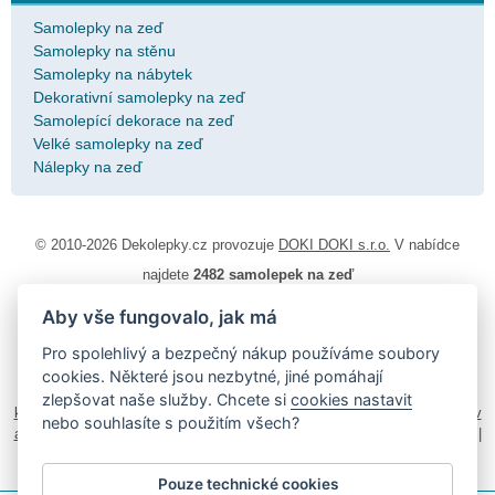
Samolepky na zeď
Samolepky na stěnu
Samolepky na nábytek
Dekorativní samolepky na zeď
Samolepící dekorace na zeď
Velké samolepky na zeď
Nálepky na zeď
© 2010-2026 Dekolepky.cz provozuje
DOKI DOKI s.r.o.
V nabídce
najdete
2482 samolepek na zeď
Aby vše fungovalo, jak má
Návod k lepení
|
Životnost samolepek na zeď
|
Magazín
|
Obchodní
podmínky
|
Ochrana osobních údajů
|
Cookies
|
Reklamační řád
|
Pro spolehlivý a bezpečný nákup používáme soubory
Impressum
cookies. Některé jsou nezbytné, jiné pomáhají
samolepky na auto
|
fotomagnetky na lednici
|
fotokalendáře
|
zlepšovat naše služby. Chcete si
cookies nastavit
kühlschrank fotomagnete
|
foto magnesy na lodówkę
|
samolepky dieťa v
nebo souhlasíte s použitím všech?
aute
|
logoprinty
|
nálepky na stenu
|
dárky pro ženy
|
zakázkový 3d tisk
|
hodinový manžel česká lípa
|
živicové nálepky
Pouze technické cookies