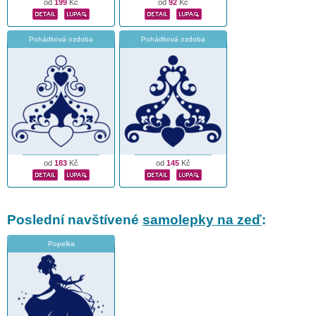
od
199
Kč
od
92
Kč
Pohádková ozdoba
Pohádková ozdoba
od
183
Kč
od
145
Kč
Poslední navštívené
samolepky na zeď
:
Popelka