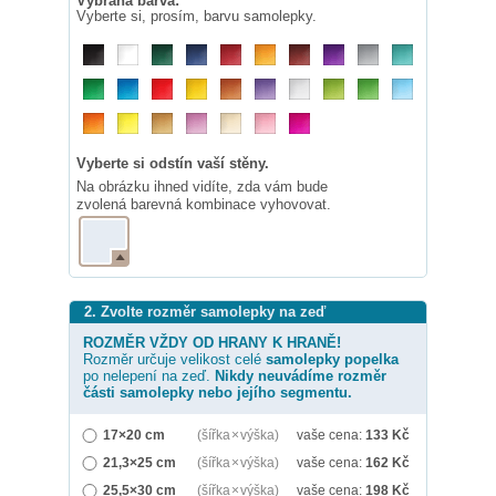
Vybraná barva:
Vyberte si, prosím, barvu samolepky.
Vyberte si odstín vaší stěny.
Na obrázku ihned vidíte, zda vám bude
zvolená barevná kombinace vyhovovat.
2. Zvolte rozměr samolepky na zeď
ROZMĚR VŽDY OD HRANY K HRANĚ!
Rozměr určuje velikost celé
samolepky
popelka
po nelepení na zeď.
Nikdy neuvádíme rozměr
části samolepky nebo jejího segmentu.
17×20 cm
(šířka × výška)
vaše cena:
133
Kč
21,3×25 cm
(šířka × výška)
vaše cena:
162
Kč
25,5×30 cm
(šířka × výška)
vaše cena:
198
Kč