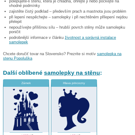
polepujete-li stěnu, která je chladná, ohřejte ji nebo počkejte na
vhodné podmínky
zajistěte čistý podklad – především prach a mastnota jsou problém
při lepení nespěchejte – samolepky i při nechtěném přilepení nejdou
přelepit
nepoužívejte přílišnou sílu – hrubší povrch stěny může samolepku
poničit
podrobnější informace v článku
životnost a správná instalace
samolepek
Chcete doručiť tovar na Slovensko? Prezrite si motív
samolepka na
stenu Popoluška
Další oblíbené
samolepky na stěnu
:
Zámek
Hlava princezny