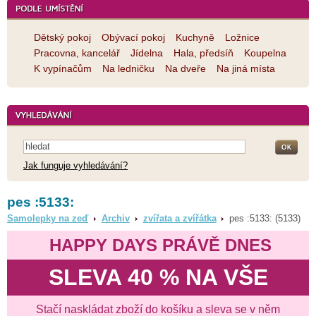
Dětský pokoj
Obývací pokoj
Kuchyně
Ložnice
Pracovna, kancelář
Jídelna
Hala, předsíň
Koupelna
K vypínačům
Na ledničku
Na dveře
Na jiná místa
Jak funguje vyhledávání?
pes :5133:
Samolepky na zeď
Archiv
zvířata a zvířátka
pes :5133: (5133)
HAPPY DAYS PRÁVĚ DNES
SLEVA 40 % NA VŠE
Stačí naskládat zboží do košíku a sleva se v něm