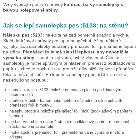
Vždy vybírejte pečlivě správný
kontrast barvy samolepky s
barvou polepované stěny.
Jak se lepí samolepka
pes :5133:
na stěnu?
Nálepku
pes :5133:
nalepíte na zeď poměrně snadno a rychle.
Stačí dodržovat správný postup a nespěchat. Až na některé
výjimky, jsou samolepky potaženy přenášecí fólií pro snadné lepení
na stěnu.
Přenášecí fólie má slabší lepivost, aby neponičila
výmalbu stěny
– není to její vada, nýbrž vlastnost. Členité
samolepky je nutné správným přihlazením přenést z podkladového
papíru – chce to trochu cviku, protože díky nižší lepivosti přenášecí
fólie to může jít i hůř. Při lepení samolepky
pes :5133:
se držte
následujícího postupu:
samolepku
pes :5133:
položte na rovnou plochu podkladovým
papírem dolů
stěrkou, kreditní kartou nebo nehtem důkladně a silně přihlaďte
přenášecí fólii k motivu
nálepku otočte a položte přenášecí fólií dolů (podkladovým papírem
vzhůru)
pod ostrým úhlem opatrně stahujte podkladový papír – motiv musí
zůstat na přenášecí fólii
motiv spolu s přenášecí fólií přeneste na vámi vybrané místo a
přilepte