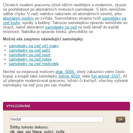
Chcete-li moderní pracovnu oživit něčím neotřelým a moderním, zkuste
se poohlédnout po abstraktních motivech samolepek. S těmi nemůžete
udělat chybu. V naší nabídce naleznete od abstraktních stromů, přes
abstraktní rostliny
po zvířata. Samostatnou skupinu tvoří
samolepky na
zeď kruhy
, spirály a bubliny. Takovou samolepkou opravdu nemůžete nic
zkazit, neboť abstraktní
samolepky na zeď
se hodí téměř do každé
místnosti. Nabídka je opravdu široká, přesvědčte se.
Možná vás zaujmou následující samolepky:
samolepky na zeď vlčí máky
samolepky na zeď paříž
samolepky na zeď sport
samolepky na zeď zebra
samolepky na zeď medvídek
Nechte se inspirovat motivem
drak :5004:
, který zákazníci velmi často
kupují a koupili také samolepky
šelma :6010:
nebo
fun animal :5107:
. Ať
už plánujete modernizovat pracovnu, ložnici či kuchyň, všechny vybrané
samolepky na zeď jsou pro vás vhodné.
Štítky tohoto dekoru:
vlk
,
pes
,
psí hlava
,
vyjící
,
zvíře