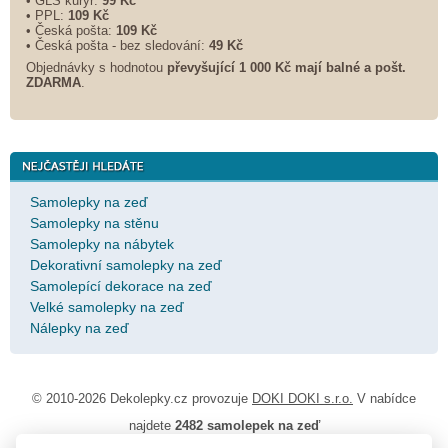
• GLS kurýr:
99 Kč
• PPL:
109 Kč
• Česká pošta:
109 Kč
• Česká pošta - bez sledování:
49 Kč
Objednávky s hodnotou
převyšující 1 000 Kč mají balné a
pošt.
ZDARMA
.
Samolepky na zeď
Samolepky na stěnu
Samolepky na nábytek
Dekorativní samolepky na zeď
Samolepící dekorace na zeď
Velké samolepky na zeď
Nálepky na zeď
© 2010-2026 Dekolepky.cz provozuje
DOKI DOKI s.r.o.
V nabídce
najdete
2482 samolepek na zeď