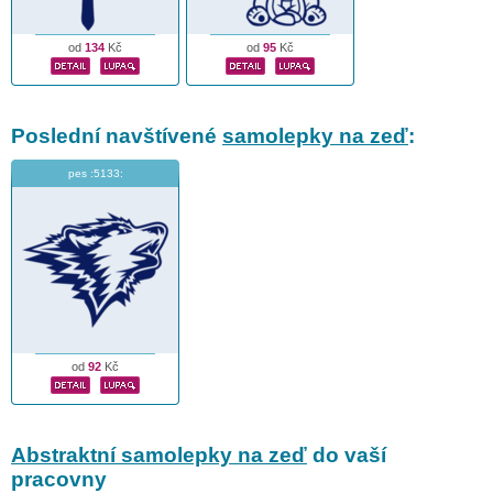
od
134
Kč
od
95
Kč
Poslední navštívené
samolepky na zeď
:
pes :5133:
od
92
Kč
Abstraktní samolepky na zeď
do vaší
pracovny