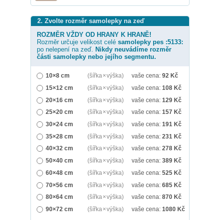
2. Zvolte rozměr samolepky na zeď
ROZMĚR VŽDY OD HRANY K HRANĚ!
Rozměr určuje velikost celé
samolepky
pes :5133:
po nelepení na zeď.
Nikdy neuvádíme rozměr
části samolepky nebo jejího segmentu.
10×8 cm
(šířka × výška)
vaše cena:
92
Kč
15×12 cm
(šířka × výška)
vaše cena:
108
Kč
20×16 cm
(šířka × výška)
vaše cena:
129
Kč
25×20 cm
(šířka × výška)
vaše cena:
157
Kč
30×24 cm
(šířka × výška)
vaše cena:
191
Kč
35×28 cm
(šířka × výška)
vaše cena:
231
Kč
40×32 cm
(šířka × výška)
vaše cena:
278
Kč
50×40 cm
(šířka × výška)
vaše cena:
389
Kč
60×48 cm
(šířka × výška)
vaše cena:
525
Kč
70×56 cm
(šířka × výška)
vaše cena:
685
Kč
80×64 cm
(šířka × výška)
vaše cena:
870
Kč
90×72 cm
(šířka × výška)
vaše cena:
1080
Kč