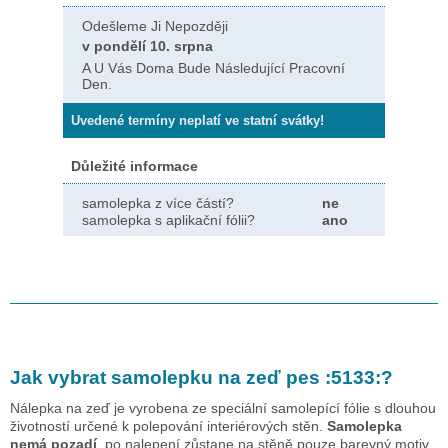
Odešleme Ji Nepozději
v pondělí 10. srpna
A U Vás Doma Bude Následující Pracovní
Den.
Uvedené termíny neplatí ve statní svátky!
Důležité informace
samolepka z více částí?
ne
samolepka s aplikační fólii?
ano
Jak vybrat samolepku na zeď
pes :5133:
?
Nálepka na zeď je vyrobena ze speciální samolepící fólie s dlouhou
životností určené k polepování interiérových stěn.
Samolepka
nemá pozadí
, po nalepení zůstane na stěně pouze barevný motiv.