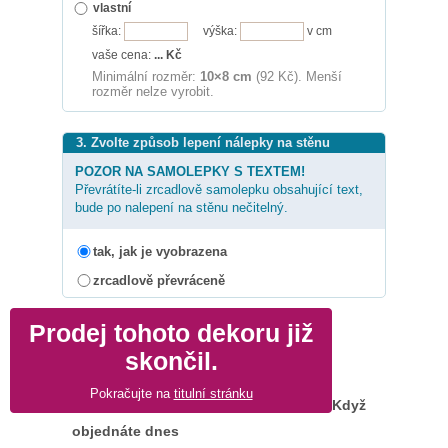
vlastní
šířka:
výška:
v cm
vaše cena:
...
Kč
Minimální rozměr:
10×8 cm
(92 Kč). Menší
rozměr nelze vyrobit.
3. Zvolte způsob lepení nálepky na stěnu
POZOR NA SAMOLEPKY S TEXTEM!
Převrátíte-li zrcadlově samolepku obsahující text,
bude po nalepení na stěnu nečitelný.
tak, jak je vyobrazena
zrcadlově převráceně
Prodej tohoto dekoru již
skončil.
Pokračujte na
titulní stránku
Když
objednáte dnes