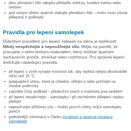
přes přenášecí fólii nálepku přihlaďte stěrkou, kreditní kartou nebo
nehtem
pod ostrým úhlem opatrně stahujte přenášecí fólii – motiv musí zůstat
přilepený k podkladu
Pravidla pro lepení samolepek
Důležitým pravidlem pro lepení nálepek na stěnu je trpělivost!
Nikdy nespěchejte a nepoužívejte sílu.
Mějte na paměti, že
pracujete s velmi tenkým materiálem, který můžete špatným
zacházením poničit, zmačkat nebo roztrhnout. Pro správné lepení
dodržujte následující pravidla:
při lepení v zimě vytopte místnost tak, aby teplota nebyla dlouhodobě
nižší než 15 °C
polepujete-li stěnu, která je chladná, ohřejte ji nebo počkejte na
vhodné podmínky
zajistěte čistý podklad – především prach a mastnota jsou problém
při lepení nespěchejte – samolepky i při nechtěném přilepení nejdou
přelepit
nepoužívejte přílišnou sílu – hrubší povrch stěny může samolepku
poničit
podrobnější informace v článku
životnost a správná instalace
samolepek