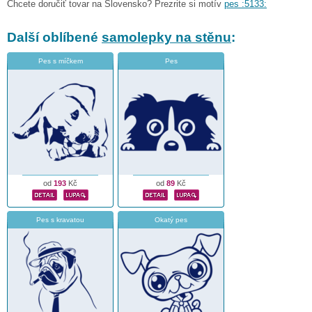
Chcete doručiť tovar na Slovensko? Prezrite si motív
pes :5133:
Další oblíbené
samolepky na stěnu
:
Pes s míčkem
Pes
od
193
Kč
od
89
Kč
Pes s kravatou
Okatý pes