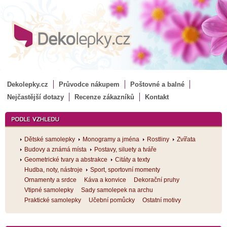
Dekolepky.cz
Průvodce nákupem
Poštovné a balné
Nejčastější dotazy
Recenze zákazníků
Kontakt
Dětské samolepky
Monogramy a jména
Rostliny
Zvířata
Budovy a známá místa
Postavy, siluety a tváře
Geometrické tvary a abstrakce
Citáty a texty
Hudba, noty, nástroje
Sport, sportovní momenty
Ornamenty a srdce
Káva a konvice
Dekorační pruhy
Vtipné samolepky
Sady samolepek na archu
Praktické samolepky
Učební pomůcky
Ostatní motivy