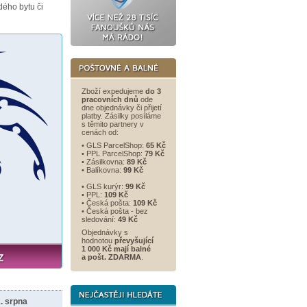
ého bytu či
Zboží expedujeme
do 3
pracovních dnů
ode
dne objednávky či přijetí
platby. Zásilky posíláme
s těmito partnery v
cenách od:
• GLS ParcelShop:
65 Kč
• PPL ParcelShop:
79 Kč
• Zásilkovna:
89 Kč
• Balíkovna:
99 Kč
• GLS kurýr:
99 Kč
• PPL:
109 Kč
• Česká pošta:
109 Kč
• Česká pošta - bez
sledování:
49 Kč
Objednávky s
hodnotou
převyšující
1 000 Kč mají balné
a
pošt. ZDARMA
.
. srpna