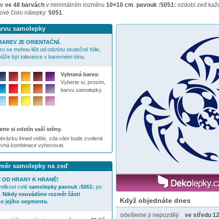
me
ve 48 barvách
v minimálním rozměru
10×10 cm
.
pavouk :5051:
ozdobí zeď každ
ové číslo nálepky:
5051
.
barvu samolepky
AREV JE ORIENTAČNÍ.
u se mohou lišit od odstínu skutečné fólie,
ůže být tolerance v barevném tónu.
Vybraná barva:
Vyberte si, prosím,
barvu samolepky.
rte si odstín vaší stěny.
brázku ihned vidíte, zda vám bude zvolená
evná kombinace vyhovovat.
ozměr samolepky na zeď
 OD HRANY K HRANĚ!
elikost celé
samolepky
pavouk :5051:
po
.
Nikdy neuvádíme rozměr části
Když objednáte dnes
o jejího segmentu.
odešleme ji nepozději
ve středu 12