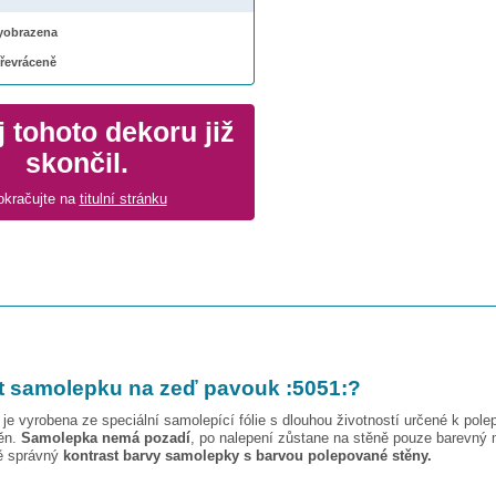
 vyobrazena
převráceně
 tohoto dekoru již
skončil.
okračujte na
titulní stránku
t samolepku na zeď
pavouk :5051:
?
je vyrobena ze speciální samolepící fólie s dlouhou životností určené k pole
těn.
Samolepka nemá pozadí
, po nalepení zůstane na stěně pouze barevný 
vě správný
kontrast barvy samolepky s barvou polepované stěny.