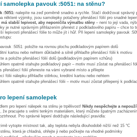
pí samolepka
pavouk :5051:
na stěnu?
k :5051:
nalepíte na zeď poměrně snadno a rychle. Stačí dodržovat správný 
a některé výjimky, jsou samolepky potaženy přenášecí fólií pro snadné lepen
e má slabší lepivost, aby neponičila výmalbu stěny
– není to její vada, nýb
ky je nutné správným přihlazením přenést z podkladového papíru – chce to t
ší lepivosti přenášecí fólie to může jít i hůř. Při lepení samolepky
pavouk :50
ostupu:
pavouk :5051:
položte na rovnou plochu podkladovým papírem dolů
ditní kartou nebo nehtem důkladně a silně přihlaďte přenášecí fólii k motivu
te a položte přenášecí fólií dolů (podkladovým papírem vzhůru)
hlem opatrně stahujte podkladový papír – motiv musí zůstat na přenášecí fól
s přenášecí fólií přeneste na vámi vybrané místo a přilepte
cí fólii nálepku přihlaďte stěrkou, kreditní kartou nebo nehtem
hlem opatrně stahujte přenášecí fólii – motiv musí zůstat přilepený k podkla
pro lepení samolepek
dlem pro lepení nálepek na stěnu je trpělivost!
Nikdy nespěchejte a nepoužív
, že pracujete s velmi tenkým materiálem, který můžete špatným zacházením
ztrhnout. Pro správné lepení dodržujte následující pravidla:
 zimě vytopte místnost tak, aby teplota nebyla dlouhodobě nižší než 15 °C
i stěnu, která je chladná, ohřejte ji nebo počkejte na vhodné podmínky