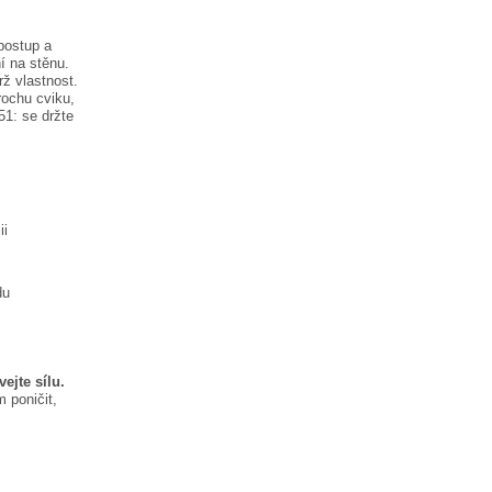
postup a
í na stěnu.
rž vlastnost.
rochu cviku,
51:
se držte
ii
du
ejte sílu.
 poničit,