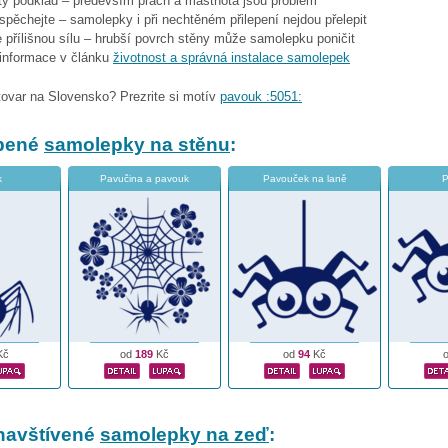
stý podklad – především prach a mastnota jsou problém
espěchejte – samolepky i při nechtěném přilepení nejdou přelepit
 přílišnou sílu – hrubší povrch stěny může samolepku poničit
 informace v článku
životnost a správná instalace samolepek
tovar na Slovensko? Prezrite si motív
pavouk :5051:
íbené
samolepky na stěnu
:
k
Pavučina a pavouk
Pavouček na laně
P
Kč
od
189
Kč
od
94
Kč
navštívené
samolepky na zeď
: