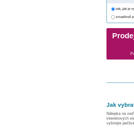
tak, jak je
zrcadlově 
Prodej
P
Jak vybra
Nálepka na zeď 
interiérových s
vybírejte pečli