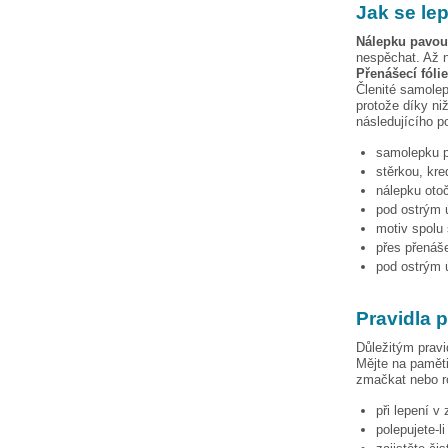
Jak se le
Nálepku
pavou
nespěchat. Až n
Přenášecí fóli
Členité samolep
protože díky niž
následujícího p
samolepku
stěrkou, kre
nálepku otoč
pod ostrým ú
motiv spolu 
přes přenáše
pod ostrým ú
Pravidla 
Důležitým pravi
Mějte na paměti
zmačkat nebo ro
při lepení v
polepujete-l