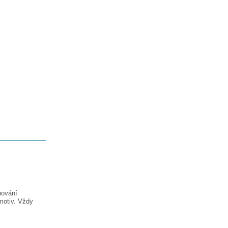
pování
motiv. Vždy