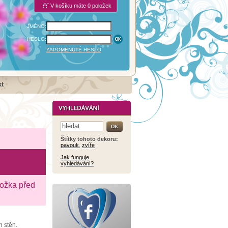
V košíku máte 0 položek
JMÉNO:
HESLO:
ZAPOMENUTÉ HESLO
t
Štítky tohoto dekoru:
pavouk
,
zvíře
Jak funguje
vyhledávání?
ložka před
h stěn.