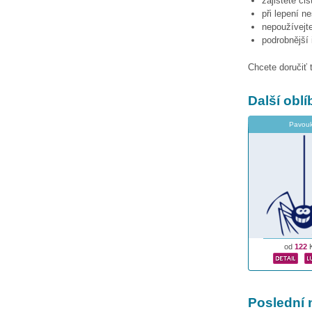
zajistěte či
při lepení n
nepoužívejte
podrobnější
Chcete doručiť 
Další obl
Pavou
od
122
Poslední 