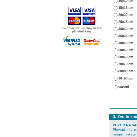
10×10 cm
15×15 cm
20×20 cm
25×25 cm
Akceptujeme všechny běžné
30×30 cm
platební karty
35×35 cm
40×40 cm
50×50 cm
60×60 cm
70×70 cm
80×80 cm
90×90 cm
vlastní
3. Zvolte zp
POZOR NA SA
Převrátíte-li zr
nalepení na stěn