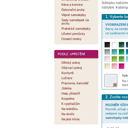
Nálepku nabízí
Káva a konvice
nábytek. Katalog
Dekorační pruhy
Vtipné samolepky
1. Vyberte 
Sady samolepek na
archu
VYOBRAZENÍ B
Praktické samolepky
Barvy na monitor
ve vyobrazení m
Učební pomůcky
Ostatní motivy
Dětský pokoj
Obývací pokoj
Kuchyně
Vybe
Ložnice
Na o
Pracovna, kancelář
bar
Jídelna
Hala, předsíň
2. Zvolte r
Koupelna
K vypínačům
ROZMĚR VŽDY
Na ledničku
Rozměr určuje v
nelepení na zeď
Na dveře
samolepky neb
Na jiná místa