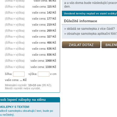
(šířka × výška)
vaše cena:
95
Kč
a u vás doma bude následující praco
den.
(šířka × výška)
vaše cena:
115
Kč
(šířka × výška)
vaše cena:
142
Kč
Uvedené termíny neplatí ve statní svátky!
(šířka × výška)
vaše cena:
177
Kč
Důležité informace
(šířka × výška)
vaše cena:
219
Kč
»
skládá se samolepka z více částí?
(šířka × výška)
vaše cena:
269
Kč
»
obsahuje samolepka aplikační fólii
(šířka × výška)
vaše cena:
327
Kč
(šířka × výška)
vaše cena:
466
Kč
(šířka × výška)
vaše cena:
636
Kč
(šířka × výška)
vaše cena:
836
Kč
(šířka × výška)
vaše cena:
1068
Kč
(šířka × výška)
vaše cena:
1330
Kč
šířka:
výška:
v cm
vaše cena:
...
Kč
Minimální rozměr:
10×10 cm
(95 Kč).
Menší rozměr nelze vyrobit.
ůsob lepení nálepky na stěnu
MOLEPKY S TEXTEM!
cadlově samolepku obsahující text, bude po
u nečitelný.