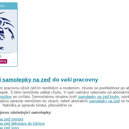
051:
č
í samolepky na zeď
do vaší pracovny
ní pracovnu oživit něčím neotřelým a moderním, zkuste se poohlédnout po a
epek. S těmi nemůžete udělat chybu. V naší nabídce naleznete od abstraktn
rostliny
po zvířata. Samostatnou skupinu tvoří
samolepky na zeď kruhy
, spir
pkou opravdu nemůžete nic zkazit, neboť abstraktní
samolepky na zeď
se ho
. Nabídka je opravdu široká, přesvědčte se.
jmou následující samolepky:
na zeď mimoni
a zeď dekorace do ložnice
na zeď sovy