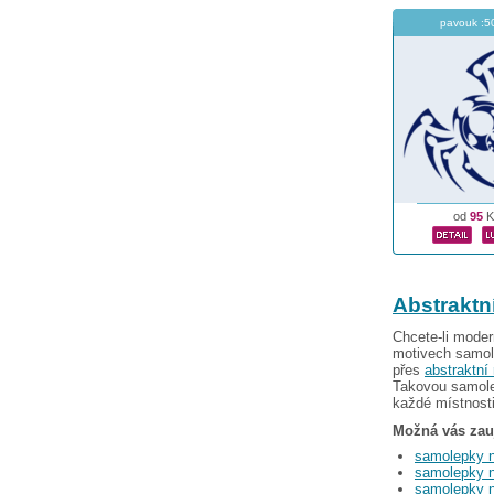
pavouk :5
od
95
K
Abstraktn
Chcete-li moder
motivech samol
přes
abstraktní 
Takovou samole
každé místnosti
Možná vás zau
samolepky 
samolepky n
samolepky 