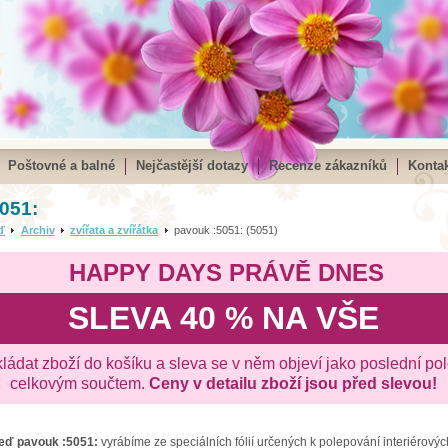
Poštovné a balné
Nejčastější dotazy
Recenze zákazníků
Kontak
051:
ď
Archiv
zvířata a zvířátka
pavouk :5051: (5051)
HAPPY DAYS PRÁVĚ DNES
SLEVA 40 % NA VŠE
kládat zboží do košíku a sleva se v něm objeví jako poslední po
celkovým součtem.
Ceny v detailu zboží jsou před slevou!
zeď
pavouk :5051:
vyrábíme ze speciálních fólií určených k polepování interiérovýc