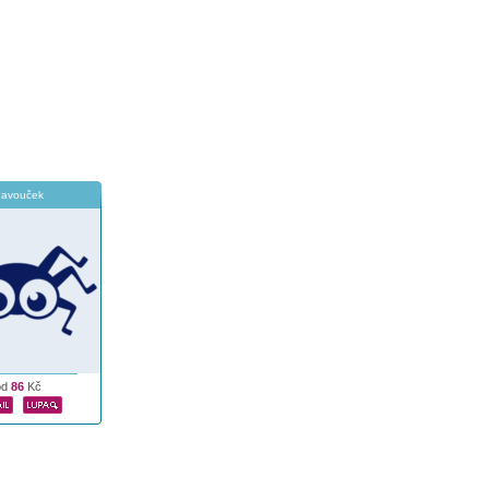
avouček
od
86
Kč