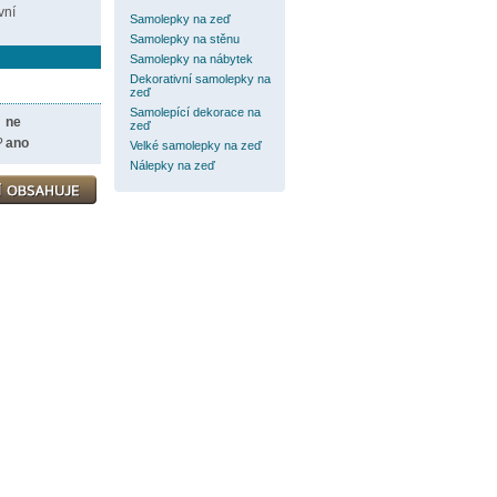
vní
Samolepky na zeď
Samolepky na stěnu
Samolepky na nábytek
Dekorativní samolepky na
zeď
Samolepící dekorace na
ne
zeď
?
ano
Velké samolepky na zeď
Nálepky na zeď