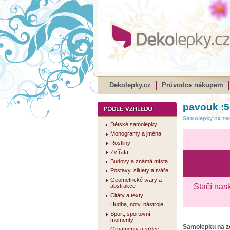
Dekolepky.cz
Průvodce nákupem
pavouk :5
Samolepky na ze
Dětské samolepky
Monogramy a jména
Rostliny
Zvířata
Budovy a známá místa
Postavy, siluety a tváře
Geometrické tvary a
Stačí nas
abstrakce
Citáty a texty
Hudba, noty, nástroje
Sport, sportovní
momenty
Samolepku na 
Ornamenty a srdce