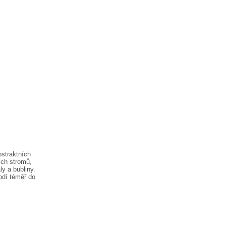
bstraktních
ích stromů,
ály a bubliny.
dí téměř do