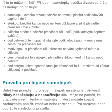
fólie to může jít i hůř. Při lepení samolepky
ovečka drzoun
se držte
následujícího postupu:
samolepku
ovečka drzoun
položte na rovnou plochu podkladovým
papírem dolů
stěrkou, kreditní kartou nebo nehtem důkladně a silně přihlaďte
přenášecí fólii k motivu
nálepku otočte a položte přenášecí fólií dolů (podkladovým papírem
vzhůru)
pod ostrým úhlem opatrně stahujte podkladový papír – motiv musí
zůstat na přenášecí fólii
motiv spolu s přenášecí fólií přeneste na vámi vybrané místo a
přilepte
přes přenášecí fólii nálepku přihlaďte stěrkou, kreditní kartou nebo
nehtem
pod ostrým úhlem opatrně stahujte přenášecí fólii – motiv musí zůstat
přilepený k podkladu
Pravidla pro lepení samolepek
Důležitým pravidlem pro lepení nálepek na stěnu je trpělivost!
Nikdy nespěchejte a nepoužívejte sílu.
Mějte na paměti, že
pracujete s velmi tenkým materiálem, který můžete špatným
zacházením poničit, zmačkat nebo roztrhnout. Pro správné lepení
dodržujte následující pravidla: