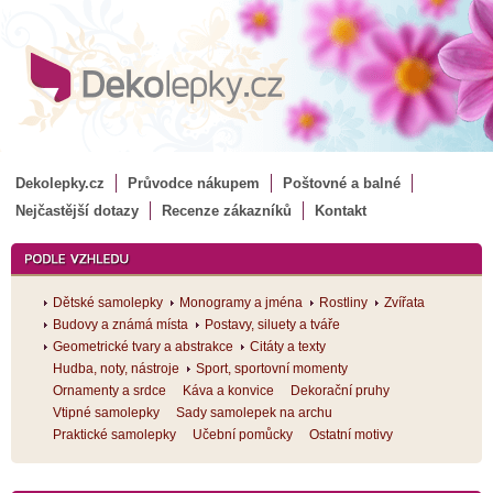
Dekolepky.cz
Průvodce nákupem
Poštovné a balné
Nejčastější dotazy
Recenze zákazníků
Kontakt
Dětské samolepky
Monogramy a jména
Rostliny
Zvířata
Budovy a známá místa
Postavy, siluety a tváře
Geometrické tvary a abstrakce
Citáty a texty
Hudba, noty, nástroje
Sport, sportovní momenty
Ornamenty a srdce
Káva a konvice
Dekorační pruhy
Vtipné samolepky
Sady samolepek na archu
Praktické samolepky
Učební pomůcky
Ostatní motivy