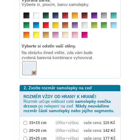
Vybraná barva:
Vyberte si, prosím, barvu samolepky.
Vyberte si odstín vaší stěny.
Na obrázku ihned vidíte, zda vám bude
zvolená barevná kombinace vyhovovat.
2. Zvolte rozměr samolepky na zeď
ROZMĚR VŽDY OD HRANY K HRANĚ!
Rozměr určuje velikost celé
samolepky
ovečka
drzoun
po nelepení na zeď.
Nikdy neuvádíme
rozměr části samolepky nebo jejího segmentu.
15×15 cm
(šířka × výška)
vaše cena:
115
Kč
20×20 cm
(šířka × výška)
vaše cena:
142
Kč
25×25 cm
(šířka × výška)
vaše cena:
177
Kč