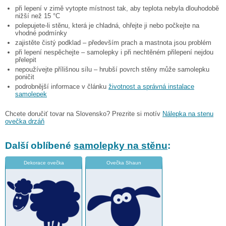
při lepení v zimě vytopte místnost tak, aby teplota nebyla dlouhodobě
nižší než 15 °C
polepujete-li stěnu, která je chladná, ohřejte ji nebo počkejte na
vhodné podmínky
zajistěte čistý podklad – především prach a mastnota jsou problém
při lepení nespěchejte – samolepky i při nechtěném přilepení nejdou
přelepit
nepoužívejte přílišnou sílu – hrubší povrch stěny může samolepku
poničit
podrobnější informace v článku
životnost a správná instalace
samolepek
Chcete doručiť tovar na Slovensko? Prezrite si motív
Nálepka na stenu
ovečka drzáň
Další oblíbené
samolepky na stěnu
:
Dekorace ovečka
Ovečka Shaun