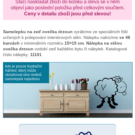
Stačí naskládat zboží do košíku a sleva se v něm
objeví jako poslední položka před celkovým součtem.
Ceny v detailu zboží jsou před slevou!
Samolepku na zeď
ovečka drzoun
vyrábíme ze speciálních fólií
určených k polepování interiérových stěn. Nálepku nabízíme
ve 48
barvách
v minimálním rozměru
15×15 cm
.
Nálepka na stěnu
ovečka drzoun
ozdobí zeď každého bytu či nábytek. Katalogové
číslo nálepky:
11101
.
toto je pouze ilustrační
náhled, který může
obsahovat více motivů
samolepek najednou