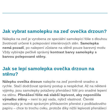
Jak vybrat samolepku na zeď
ovečka drzoun
?
Nálepka na zeď je vyrobena ze speciální samolepící fólie s dlouhou
životností určené k polepování interiérových stěn.
Samolepka
nemá pozadí
, po nalepení zůstane na stěně pouze barevný motiv.
Vždy vybírejte pečlivě správný
kontrast barvy samolepky s
barvou polepované stěny.
Jak se lepí samolepka
ovečka drzoun
na
stěnu?
Nálepku
ovečka drzoun
nalepíte na zeď poměrně snadno a
rychle. Stačí dodržovat správný postup a nespěchat. Až na některé
výjimky, jsou samolepky potaženy přenášecí fólií pro snadné lepení
na stěnu.
Přenášecí fólie má slabší lepivost, aby neponičila
výmalbu stěny
– není to její vada, nýbrž vlastnost. Členité
samolepky je nutné správným přihlazením přenést z podkladového
papíru – chce to trochu cviku, protože díky nižší lepivosti přenášecí