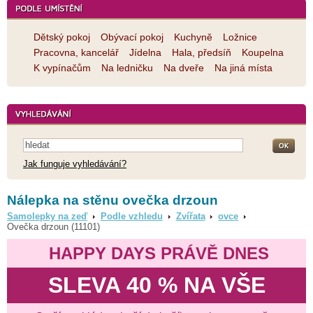
Dětský pokoj
Obývací pokoj
Kuchyně
Ložnice
Pracovna, kancelář
Jídelna
Hala, předsíň
Koupelna
K vypínačům
Na ledničku
Na dveře
Na jiná místa
Jak funguje vyhledávání?
Nálepka na stěnu ovečka drzoun
Samolepky na zeď
Podle vzhledu
Zvířata
ovce
Ovečka drzoun (11101)
HAPPY DAYS PRÁVĚ DNES
SLEVA 40 % NA VŠE