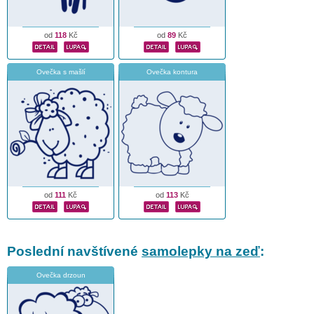
od
118
Kč
od
89
Kč
Ovečka s mašlí
Ovečka kontura
od
111
Kč
od
113
Kč
Poslední navštívené
samolepky na zeď
:
Ovečka drzoun