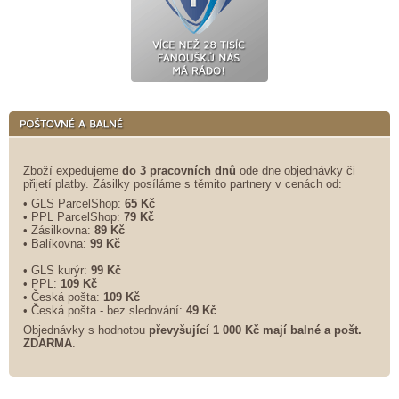
Zboží expedujeme
do 3 pracovních dnů
ode dne objednávky či
přijetí platby. Zásilky posíláme s těmito partnery v cenách od:
• GLS ParcelShop:
65 Kč
• PPL ParcelShop:
79 Kč
• Zásilkovna:
89 Kč
• Balíkovna:
99 Kč
• GLS kurýr:
99 Kč
• PPL:
109 Kč
• Česká pošta:
109 Kč
• Česká pošta - bez sledování:
49 Kč
Objednávky s hodnotou
převyšující 1 000 Kč mají balné a
pošt.
ZDARMA
.