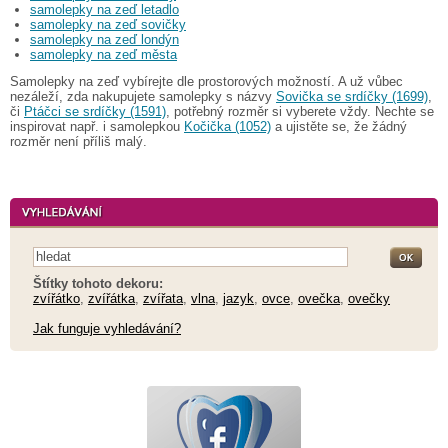
samolepky na zeď letadlo
samolepky na zeď sovičky
samolepky na zeď londýn
samolepky na zeď města
Samolepky na zeď vybírejte dle prostorových možností. A už vůbec
nezáleží, zda nakupujete samolepky s názvy
Sovička se srdíčky (1699)
,
či
Ptáčci se srdíčky (1591)
, potřebný rozměr si vyberete vždy. Nechte se
inspirovat např. i samolepkou
Kočička (1052)
a ujistěte se, že žádný
rozměr není příliš malý.
Štítky tohoto dekoru:
zvířátko
,
zvířátka
,
zvířata
,
vlna
,
jazyk
,
ovce
,
ovečka
,
ovečky
Jak funguje vyhledávání?