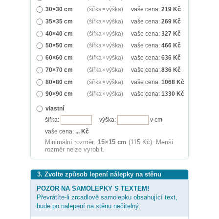
30×30 cm
(šířka × výška)
vaše cena:
219
Kč
35×35 cm
(šířka × výška)
vaše cena:
269
Kč
40×40 cm
(šířka × výška)
vaše cena:
327
Kč
50×50 cm
(šířka × výška)
vaše cena:
466
Kč
60×60 cm
(šířka × výška)
vaše cena:
636
Kč
70×70 cm
(šířka × výška)
vaše cena:
836
Kč
80×80 cm
(šířka × výška)
vaše cena:
1068
Kč
90×90 cm
(šířka × výška)
vaše cena:
1330
Kč
vlastní
šířka:
výška:
v cm
vaše cena:
...
Kč
Minimální rozměr:
15×15 cm
(115 Kč). Menší
rozměr nelze vyrobit.
3. Zvolte způsob lepení nálepky na stěnu
POZOR NA SAMOLEPKY S TEXTEM!
Převrátíte-li zrcadlově samolepku obsahující text,
bude po nalepení na stěnu nečitelný.