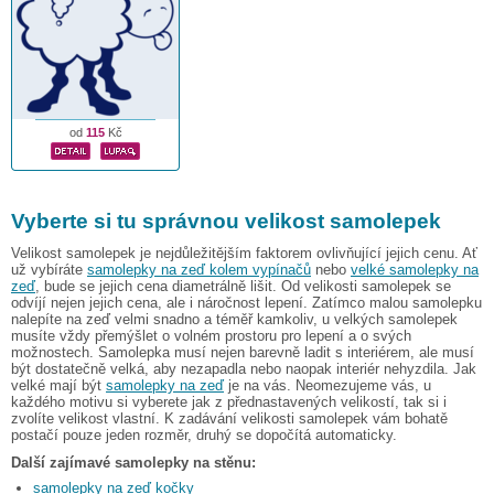
od
115
Kč
Vyberte si tu správnou velikost samolepek
Velikost samolepek je nejdůležitějším faktorem ovlivňující jejich cenu. Ať
už vybíráte
samolepky na zeď kolem vypínačů
nebo
velké samolepky na
zeď
, bude se jejich cena diametrálně lišit. Od velikosti samolepek se
odvíjí nejen jejich cena, ale i náročnost lepení. Zatímco malou samolepku
nalepíte na zeď velmi snadno a téměř kamkoliv, u velkých samolepek
musíte vždy přemýšlet o volném prostoru pro lepení a o svých
možnostech. Samolepka musí nejen barevně ladit s interiérem, ale musí
být dostatečně velká, aby nezapadla nebo naopak interiér nehyzdila. Jak
velké mají být
samolepky na zeď
je na vás. Neomezujeme vás, u
každého motivu si vyberete jak z přednastavených velikostí, tak si i
zvolíte velikost vlastní. K zadávání velikosti samolepek vám bohatě
postačí pouze jeden rozměr, druhý se dopočítá automaticky.
Další zajímavé samolepky na stěnu:
samolepky na zeď kočky