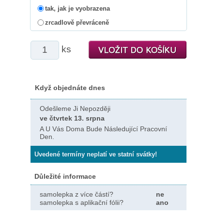
tak, jak je vyobrazena
zrcadlově převráceně
ks
Když objednáte dnes
Odešleme Ji Nepozději
ve čtvrtek 13. srpna
A U Vás Doma Bude Následující Pracovní
Den.
Uvedené termíny neplatí ve statní svátky!
Důležité informace
samolepka z více částí?
ne
samolepka s aplikační fólii?
ano