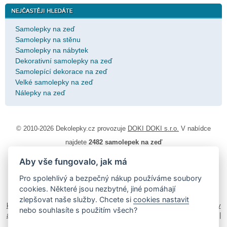
Samolepky na zeď
Samolepky na stěnu
Samolepky na nábytek
Dekorativní samolepky na zeď
Samolepící dekorace na zeď
Velké samolepky na zeď
Nálepky na zeď
© 2010-2026 Dekolepky.cz provozuje
DOKI DOKI s.r.o.
V nabídce
najdete
2482 samolepek na zeď
Aby vše fungovalo, jak má
Návod k lepení
|
Životnost samolepek na zeď
|
Magazín
|
Obchodní
podmínky
|
Ochrana osobních údajů
|
Cookies
|
Reklamační řád
|
Pro spolehlivý a bezpečný nákup používáme soubory
Impressum
cookies. Některé jsou nezbytné, jiné pomáhají
samolepky na auto
|
fotomagnetky na lednici
|
fotokalendáře
|
zlepšovat naše služby. Chcete si
cookies nastavit
kühlschrank fotomagnete
|
foto magnesy na lodówkę
|
samolepky dieťa v
nebo souhlasíte s použitím všech?
aute
|
logoprinty
|
nálepky na stenu
|
dárky pro ženy
|
zakázkový 3d tisk
|
hodinový manžel česká lípa
|
živicové nálepky