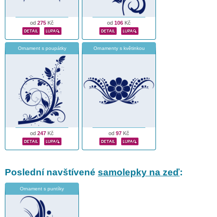
od
275
Kč
od
106
Kč
Ornament s poupátky
Ornamenty s květinkou
od
247
Kč
od
97
Kč
Poslední navštívené
samolepky na zeď
:
Ornament s puntíky