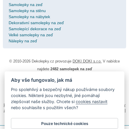
Samolepky na zeď
Samolepky na stěnu
Samolepky na nábytek
Dekorativní samolepky na zeď
Samolepící dekorace na zeď
Velké samolepky na zeď
Nálepky na zeď
© 2010-2026 Dekolepky.cz provozuje
DOKI DOKI s.r.o.
V nabídce
najdete
2482 samolepek na zeď
Aby vše fungovalo, jak má
Návod k lepení
|
Životnost samolepek na zeď
|
Magazín
|
Obchodní
podmínky
|
Ochrana osobních údajů
|
Cookies
|
Reklamační řád
|
Pro spolehlivý a bezpečný nákup používáme soubory
Impressum
cookies. Některé jsou nezbytné, jiné pomáhají
samolepky na auto
|
fotomagnetky na lednici
|
fotokalendáře
|
zlepšovat naše služby. Chcete si
cookies nastavit
kühlschrank fotomagnete
|
foto magnesy na lodówkę
|
samolepky dieťa v
nebo souhlasíte s použitím všech?
aute
|
logoprinty
|
nálepky na stenu
|
dárky pro ženy
|
zakázkový 3d tisk
|
hodinový manžel česká lípa
|
živicové nálepky
Pouze technické cookies