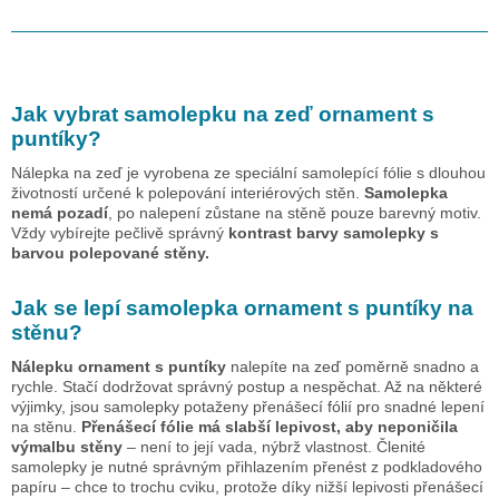
Jak vybrat samolepku na zeď
ornament s
puntíky
?
Nálepka na zeď je vyrobena ze speciální samolepící fólie s dlouhou
životností určené k polepování interiérových stěn.
Samolepka
nemá pozadí
, po nalepení zůstane na stěně pouze barevný motiv.
Vždy vybírejte pečlivě správný
kontrast barvy samolepky s
barvou polepované stěny.
Jak se lepí samolepka
ornament s puntíky
na
stěnu?
Nálepku
ornament s puntíky
nalepíte na zeď poměrně snadno a
rychle. Stačí dodržovat správný postup a nespěchat. Až na některé
výjimky, jsou samolepky potaženy přenášecí fólií pro snadné lepení
na stěnu.
Přenášecí fólie má slabší lepivost, aby neponičila
výmalbu stěny
– není to její vada, nýbrž vlastnost. Členité
samolepky je nutné správným přihlazením přenést z podkladového
papíru – chce to trochu cviku, protože díky nižší lepivosti přenášecí