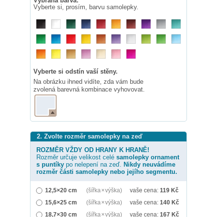
Vybraná barva:
Vyberte si, prosím, barvu samolepky.
Vyberte si odstín vaší stěny.
Na obrázku ihned vidíte, zda vám bude
zvolená barevná kombinace vyhovovat.
2. Zvolte rozměr samolepky na zeď
ROZMĚR VŽDY OD HRANY K HRANĚ!
Rozměr určuje velikost celé
samolepky
ornament
s puntíky
po nelepení na zeď.
Nikdy neuvádíme
rozměr části samolepky nebo jejího segmentu.
12,5×20 cm
(šířka × výška)
vaše cena:
119
Kč
15,6×25 cm
(šířka × výška)
vaše cena:
140
Kč
18,7×30 cm
(šířka × výška)
vaše cena:
167
Kč