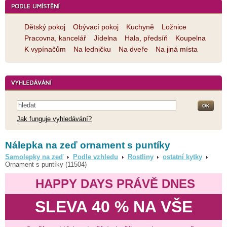
Dětský pokoj
Obývací pokoj
Kuchyně
Ložnice
Pracovna, kancelář
Jídelna
Hala, předsíň
Koupelna
K vypínačům
Na ledničku
Na dveře
Na jiná místa
Jak funguje vyhledávání?
Nálepka na zeď ornament s puntíky
Samolepky na zeď
Podle vzhledu
Rostliny
ostatní kytky
Ornament s puntíky (11504)
HAPPY DAYS PRÁVĚ DNES
SLEVA 40 % NA VŠE