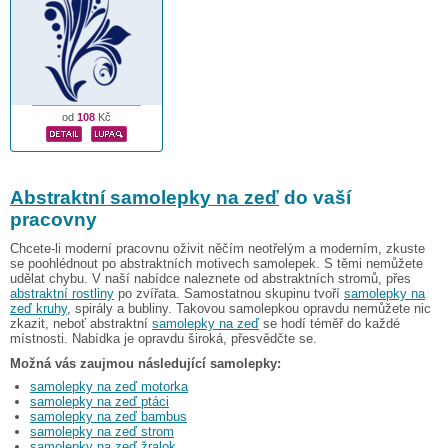
od
108
Kč
Abstraktní samolepky na zeď
do vaší
pracovny
Chcete-li moderní pracovnu oživit něčím neotřelým a moderním, zkuste
se poohlédnout po abstraktních motivech samolepek. S těmi nemůžete
udělat chybu. V naší nabídce naleznete od abstraktních stromů, přes
abstraktní rostliny
po zvířata. Samostatnou skupinu tvoří
samolepky na
zeď kruhy
, spirály a bubliny. Takovou samolepkou opravdu nemůžete nic
zkazit, neboť abstraktní
samolepky na zeď
se hodí téměř do každé
místnosti. Nabídka je opravdu široká, přesvědčte se.
Možná vás zaujmou následující samolepky:
samolepky na zeď motorka
samolepky na zeď ptáci
samolepky na zeď bambus
samolepky na zeď strom
samolepky na zeď žralok