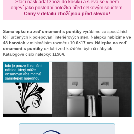
Stačí naskládat zboží do košíku a sleva se v něm
objeví jako poslední položka před celkovým součtem.
Ceny v detailu zboží jsou před slevou!
Samolepku na zeď
ornament s puntíky
vyrábíme ze speciálních
fólií určených k polepování interiérových stěn. Nálepku nabízíme
ve
48 barvách
v minimálním rozměru
10.6×17 cm
.
Nálepka na zeď
ornament s puntíky
ozdobí zeď každého bytu či nábytek.
Katalogové číslo nálepky:
11504
.
toto je pouze ilustrační
náhled, který může
obsahovat více motivů
samolepek najednou