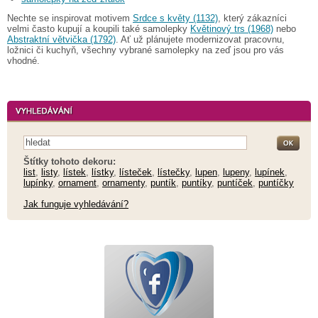
Nechte se inspirovat motivem
Srdce s květy (1132)
, který zákazníci
velmi často kupují a koupili také samolepky
Květinový trs (1968)
nebo
Abstraktní větvička (1792)
. Ať už plánujete modernizovat pracovnu,
ložnici či kuchyň, všechny vybrané samolepky na zeď jsou pro vás
vhodné.
Štítky tohoto dekoru:
list
,
listy
,
lístek
,
lístky
,
lísteček
,
lístečky
,
lupen
,
lupeny
,
lupínek
,
lupínky
,
ornament
,
ornamenty
,
puntík
,
puntíky
,
puntíček
,
puntíčky
Jak funguje vyhledávání?