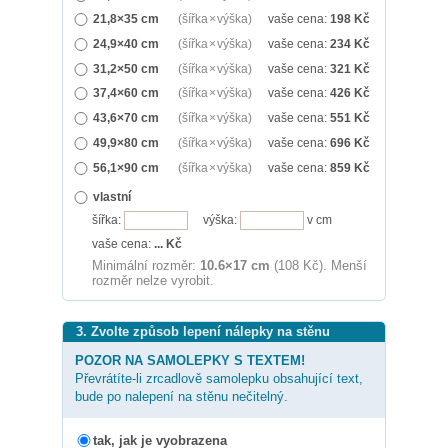
21,8×35 cm
(šířka × výška)
vaše cena:
198
Kč
24,9×40 cm
(šířka × výška)
vaše cena:
234
Kč
31,2×50 cm
(šířka × výška)
vaše cena:
321
Kč
37,4×60 cm
(šířka × výška)
vaše cena:
426
Kč
43,6×70 cm
(šířka × výška)
vaše cena:
551
Kč
49,9×80 cm
(šířka × výška)
vaše cena:
696
Kč
56,1×90 cm
(šířka × výška)
vaše cena:
859
Kč
vlastní
šířka:
výška:
v cm
vaše cena:
...
Kč
Minimální rozměr:
10.6×17 cm
(108 Kč). Menší
rozměr nelze vyrobit.
3. Zvolte způsob lepení nálepky na stěnu
POZOR NA SAMOLEPKY S TEXTEM!
Převrátíte-li zrcadlově samolepku obsahující text,
bude po nalepení na stěnu nečitelný.
tak, jak je vyobrazena