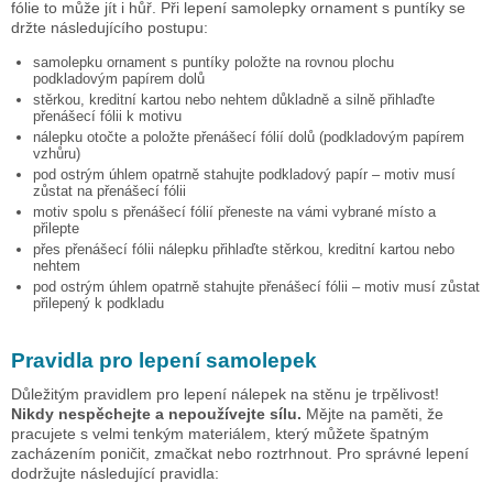
fólie to může jít i hůř. Při lepení samolepky
ornament s puntíky
se
držte následujícího postupu:
samolepku
ornament s puntíky
položte na rovnou plochu
podkladovým papírem dolů
stěrkou, kreditní kartou nebo nehtem důkladně a silně přihlaďte
přenášecí fólii k motivu
nálepku otočte a položte přenášecí fólií dolů (podkladovým papírem
vzhůru)
pod ostrým úhlem opatrně stahujte podkladový papír – motiv musí
zůstat na přenášecí fólii
motiv spolu s přenášecí fólií přeneste na vámi vybrané místo a
přilepte
přes přenášecí fólii nálepku přihlaďte stěrkou, kreditní kartou nebo
nehtem
pod ostrým úhlem opatrně stahujte přenášecí fólii – motiv musí zůstat
přilepený k podkladu
Pravidla pro lepení samolepek
Důležitým pravidlem pro lepení nálepek na stěnu je trpělivost!
Nikdy nespěchejte a nepoužívejte sílu.
Mějte na paměti, že
pracujete s velmi tenkým materiálem, který můžete špatným
zacházením poničit, zmačkat nebo roztrhnout. Pro správné lepení
dodržujte následující pravidla: