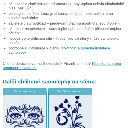
při lepení v zimě vytopte místnost tak, aby teplota nebyla dlouhodobě
nižší než 15 °C
polepujete-li stěnu, která je chladná, ohřejte ji nebo počkejte na
vhodné podmínky
zajistěte čistý podklad – především prach a mastnota jsou problém
při lepení nespěchejte – samolepky i při nechtěném přilepení nejdou
přelepit
nepoužívejte přílišnou sílu – hrubší povrch stěny může samolepku
poničit
podrobnější informace v článku
životnost a správná instalace
samolepek
Chcete doručiť tovar na Slovensko? Prezrite si motív
Nálepka na stenu
ornament s bodkami
Další oblíbené
samolepky na stěnu
:
Oči a ornamenty
Srdíčka a ornament