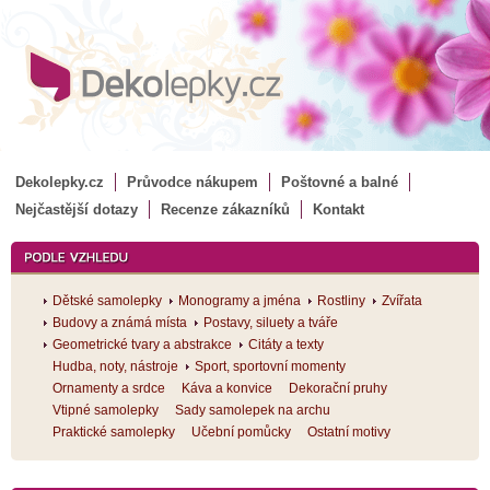
Dekolepky.cz
Průvodce nákupem
Poštovné a balné
Nejčastější dotazy
Recenze zákazníků
Kontakt
Dětské samolepky
Monogramy a jména
Rostliny
Zvířata
Budovy a známá místa
Postavy, siluety a tváře
Geometrické tvary a abstrakce
Citáty a texty
Hudba, noty, nástroje
Sport, sportovní momenty
Ornamenty a srdce
Káva a konvice
Dekorační pruhy
Vtipné samolepky
Sady samolepek na archu
Praktické samolepky
Učební pomůcky
Ostatní motivy