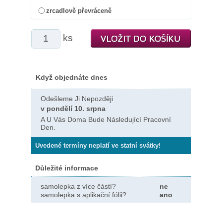
zrcadlově převráceně
ks
Když objednáte dnes
Odešleme Ji Nepozději
v pondělí 10. srpna
A U Vás Doma Bude Následující Pracovní
Den.
Uvedené termíny neplatí ve statní svátky!
Důležité informace
samolepka z více částí?
ne
samolepka s aplikační fólii?
ano