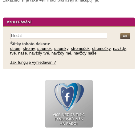
zákazníci si je také velmi rádi prohlížejí a nakupují je.
Štítky tohoto dekoru:
strom
,
stromy
,
stromek
,
stromky
,
stromeček
,
stromečky
,
navždy
,
tvé
,
naše
,
navždy tvé
,
navždy mé
,
navždy naše
Jak funguje vyhledávání?