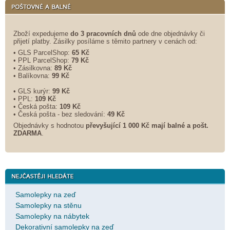
Zboží expedujeme
do 3 pracovních dnů
ode dne objednávky či
přijetí platby. Zásilky posíláme s těmito partnery v cenách od:
• GLS ParcelShop:
65 Kč
• PPL ParcelShop:
79 Kč
• Zásilkovna:
89 Kč
• Balíkovna:
99 Kč
• GLS kurýr:
99 Kč
• PPL:
109 Kč
• Česká pošta:
109 Kč
• Česká pošta - bez sledování:
49 Kč
Objednávky s hodnotou
převyšující 1 000 Kč mají balné a
pošt.
ZDARMA
.
Samolepky na zeď
Samolepky na stěnu
Samolepky na nábytek
Dekorativní samolepky na zeď