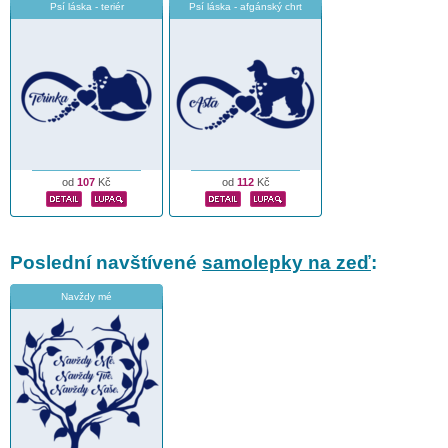
Psí láska - teriér
Psí láska - afgánský chrt
od
107
Kč
od
112
Kč
Poslední navštívené
samolepky na zeď
:
Navždy mé