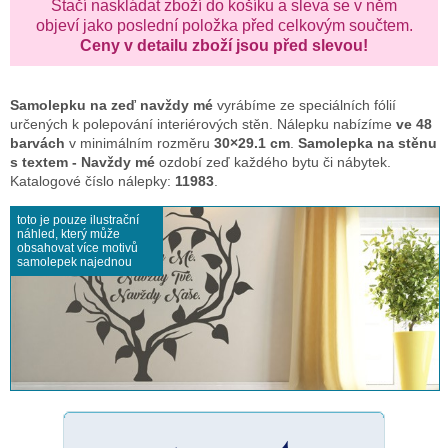
Stačí naskládat zboží do košíku a sleva se v něm
objeví jako poslední položka před celkovým součtem.
Ceny v detailu zboží jsou před slevou!
Samolepku na zeď
navždy mé
vyrábíme ze speciálních fólií
určených k polepování interiérových stěn. Nálepku nabízíme
ve 48
barvách
v minimálním rozměru
30×29.1 cm
.
Samolepka na stěnu
s textem - Navždy mé
ozdobí zeď každého bytu či nábytek.
Katalogové číslo nálepky:
11983
.
toto je pouze ilustrační
náhled, který může
obsahovat více motivů
samolepek najednou