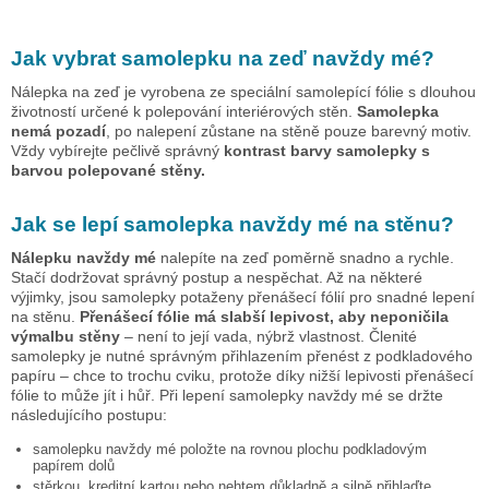
Jak vybrat samolepku na zeď
navždy mé
?
Nálepka na zeď je vyrobena ze speciální samolepící fólie s dlouhou
životností určené k polepování interiérových stěn.
Samolepka
nemá pozadí
, po nalepení zůstane na stěně pouze barevný motiv.
Vždy vybírejte pečlivě správný
kontrast barvy samolepky s
barvou polepované stěny.
Jak se lepí samolepka
navždy mé
na stěnu?
Nálepku
navždy mé
nalepíte na zeď poměrně snadno a rychle.
Stačí dodržovat správný postup a nespěchat. Až na některé
výjimky, jsou samolepky potaženy přenášecí fólií pro snadné lepení
na stěnu.
Přenášecí fólie má slabší lepivost, aby neponičila
výmalbu stěny
– není to její vada, nýbrž vlastnost. Členité
samolepky je nutné správným přihlazením přenést z podkladového
papíru – chce to trochu cviku, protože díky nižší lepivosti přenášecí
fólie to může jít i hůř. Při lepení samolepky
navždy mé
se držte
následujícího postupu:
samolepku
navždy mé
položte na rovnou plochu podkladovým
papírem dolů
stěrkou, kreditní kartou nebo nehtem důkladně a silně přihlaďte