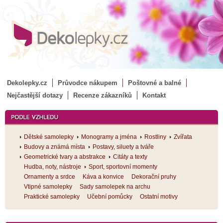
Dekolepky.cz
Průvodce nákupem
Poštovné a balné
Nejčastější dotazy
Recenze zákazníků
Kontakt
Dětské samolepky
Monogramy a jména
Rostliny
Zvířata
Budovy a známá místa
Postavy, siluety a tváře
Geometrické tvary a abstrakce
Citáty a texty
Hudba, noty, nástroje
Sport, sportovní momenty
Ornamenty a srdce
Káva a konvice
Dekorační pruhy
Vtipné samolepky
Sady samolepek na archu
Praktické samolepky
Učební pomůcky
Ostatní motivy