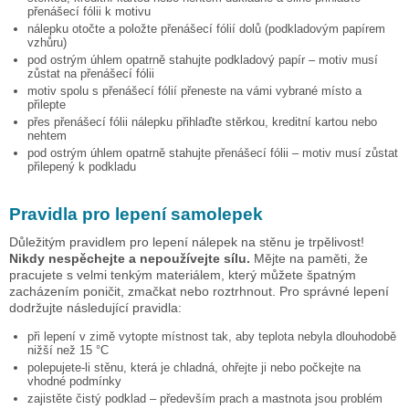
přenášecí fólii k motivu
nálepku otočte a položte přenášecí fólií dolů (podkladovým papírem
vzhůru)
pod ostrým úhlem opatrně stahujte podkladový papír – motiv musí
zůstat na přenášecí fólii
motiv spolu s přenášecí fólií přeneste na vámi vybrané místo a
přilepte
přes přenášecí fólii nálepku přihlaďte stěrkou, kreditní kartou nebo
nehtem
pod ostrým úhlem opatrně stahujte přenášecí fólii – motiv musí zůstat
přilepený k podkladu
Pravidla pro lepení samolepek
Důležitým pravidlem pro lepení nálepek na stěnu je trpělivost!
Nikdy nespěchejte a nepoužívejte sílu.
Mějte na paměti, že
pracujete s velmi tenkým materiálem, který můžete špatným
zacházením poničit, zmačkat nebo roztrhnout. Pro správné lepení
dodržujte následující pravidla:
při lepení v zimě vytopte místnost tak, aby teplota nebyla dlouhodobě
nižší než 15 °C
polepujete-li stěnu, která je chladná, ohřejte ji nebo počkejte na
vhodné podmínky
zajistěte čistý podklad – především prach a mastnota jsou problém