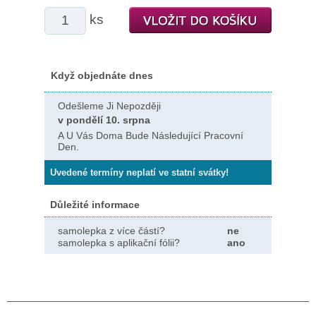
ks
Když objednáte dnes
Odešleme Ji Nepozději
v pondělí 10. srpna
A U Vás Doma Bude Následující Pracovní
Den.
Uvedené termíny neplatí ve statní svátky!
Důležité informace
samolepka z více částí?
ne
samolepka s aplikační fólii?
ano