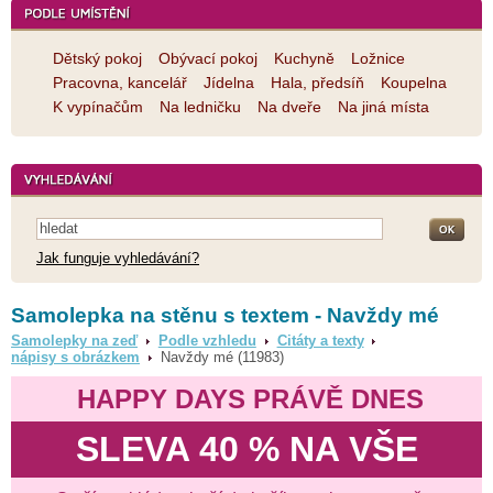
Dětský pokoj
Obývací pokoj
Kuchyně
Ložnice
Pracovna, kancelář
Jídelna
Hala, předsíň
Koupelna
K vypínačům
Na ledničku
Na dveře
Na jiná místa
Jak funguje vyhledávání?
Samolepka na stěnu s textem - Navždy mé
Samolepky na zeď
Podle vzhledu
Citáty a texty
nápisy s obrázkem
Navždy mé (11983)
HAPPY DAYS PRÁVĚ DNES
SLEVA 40 % NA VŠE