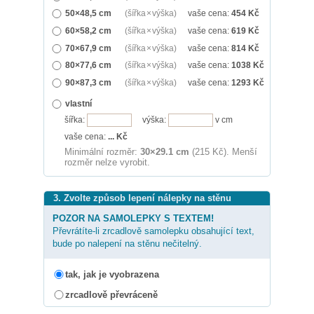
50×48,5 cm
(šířka × výška)
vaše cena:
454
Kč
60×58,2 cm
(šířka × výška)
vaše cena:
619
Kč
70×67,9 cm
(šířka × výška)
vaše cena:
814
Kč
80×77,6 cm
(šířka × výška)
vaše cena:
1038
Kč
90×87,3 cm
(šířka × výška)
vaše cena:
1293
Kč
vlastní
šířka:
výška:
v cm
vaše cena:
...
Kč
Minimální rozměr:
30×29.1 cm
(215 Kč). Menší
rozměr nelze vyrobit.
3. Zvolte způsob lepení nálepky na stěnu
POZOR NA SAMOLEPKY S TEXTEM!
Převrátíte-li zrcadlově samolepku obsahující text,
bude po nalepení na stěnu nečitelný.
tak, jak je vyobrazena
zrcadlově převráceně