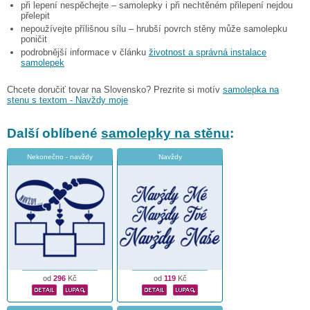
při lepení nespěchejte – samolepky i při nechtěném přilepení nejdou
přelepit
nepoužívejte přílišnou sílu – hrubší povrch stěny může samolepku
poničit
podrobnější informace v článku
životnost a správná instalace
samolepek
Chcete doručiť tovar na Slovensko? Prezrite si motív
samolepka na
stenu s textom - Navždy moje
Další oblíbené
samolepky na stěnu
:
Nekonečno - navždy
Navždy
od
296
Kč
od
119
Kč