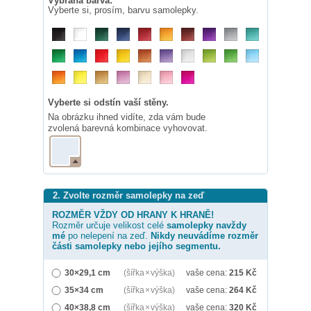
Vybraná barva:
Vyberte si, prosím, barvu samolepky.
Vyberte si odstín vaší stěny.
Na obrázku ihned vidíte, zda vám bude
zvolená barevná kombinace vyhovovat.
2. Zvolte rozměr samolepky na zeď
ROZMĚR VŽDY OD HRANY K HRANĚ!
Rozměr určuje velikost celé
samolepky
navždy
mé
po nelepení na zeď.
Nikdy neuvádíme rozměr
části samolepky nebo jejího segmentu.
30×29,1 cm
(šířka × výška)
vaše cena:
215
Kč
35×34 cm
(šířka × výška)
vaše cena:
264
Kč
40×38,8 cm
(šířka × výška)
vaše cena:
320
Kč