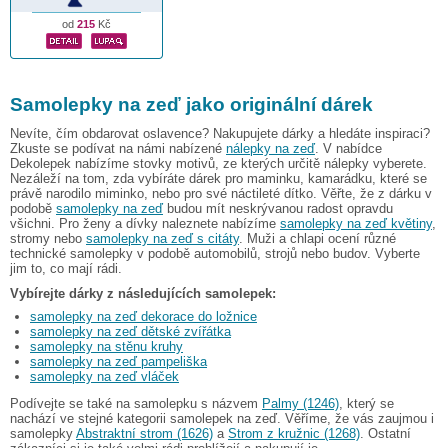
od
215
Kč
Samolepky na zeď jako originální dárek
Nevíte, čím obdarovat oslavence? Nakupujete dárky a hledáte inspiraci?
Zkuste se podívat na námi nabízené
nálepky na zeď
. V nabídce
Dekolepek nabízíme stovky motivů, ze kterých určitě nálepky vyberete.
Nezáleží na tom, zda vybíráte dárek pro maminku, kamarádku, které se
právě narodilo miminko, nebo pro své náctileté dítko. Věřte, že z dárku v
podobě
samolepky na zeď
budou mít neskrývanou radost opravdu
všichni. Pro ženy a dívky naleznete nabízíme
samolepky na zeď květiny
,
stromy nebo
samolepky na zeď s citáty
. Muži a chlapi ocení různé
technické samolepky v podobě automobilů, strojů nebo budov. Vyberte
jim to, co mají rádi.
Vybírejte dárky z následujících samolepek:
samolepky na zeď dekorace do ložnice
samolepky na zeď dětské zvířátka
samolepky na stěnu kruhy
samolepky na zeď pampeliška
samolepky na zeď vláček
Podívejte se také na samolepku s názvem
Palmy (1246)
, který se
nachází ve stejné kategorii samolepek na zeď. Věříme, že vás zaujmou i
samolepky
Abstraktní strom (1626)
a
Strom z kružnic (1268)
. Ostatní