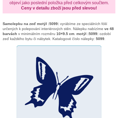
objeví jako poslední položka před celkovým součtem.
Ceny v detailu zboží jsou před slevou!
Samolepku na zeď
motýl :5099:
vyrábíme ze speciálních fólií
určených k polepování interiérových stěn. Nálepku nabízíme
ve 48
barvách
v minimálním rozměru
10×9.5 cm
.
motýl :5099:
ozdobí
zeď každého bytu či nábytek. Katalogové číslo nálepky:
5099
.