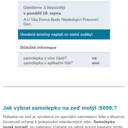
Odešleme Ji Nepozději
v pondělí 10. srpna
A U Vás Doma Bude Následující Pracovní
Den.
Uvedené termíny neplatí ve statní svátky!
Důležité informace
samolepka z více částí?
ne
samolepka s aplikační fólii?
ano
Jak vybrat samolepku na zeď
motýl :5099:
?
Nálepka na zeď je vyrobena ze speciální samolepící fólie s dlouhou
životností určené k polepování interiérových stěn.
Samolepka
nemá pozadí
, po nalepení zůstane na stěně pouze barevný motiv.