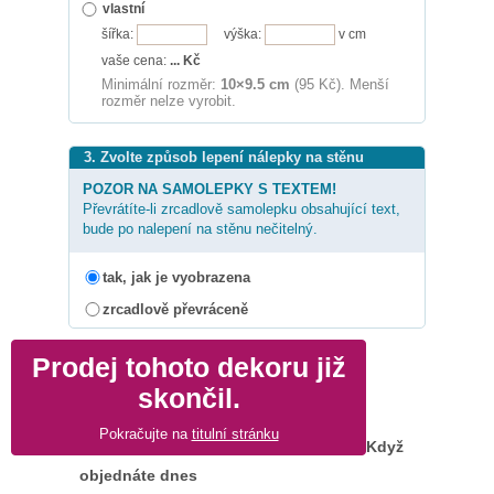
vlastní
šířka:
výška:
v cm
vaše cena:
...
Kč
Minimální rozměr:
10×9.5 cm
(95 Kč). Menší
rozměr nelze vyrobit.
3. Zvolte způsob lepení nálepky na stěnu
POZOR NA SAMOLEPKY S TEXTEM!
Převrátíte-li zrcadlově samolepku obsahující text,
bude po nalepení na stěnu nečitelný.
tak, jak je vyobrazena
zrcadlově převráceně
Prodej tohoto dekoru již
skončil.
Pokračujte na
titulní stránku
Když
objednáte dnes