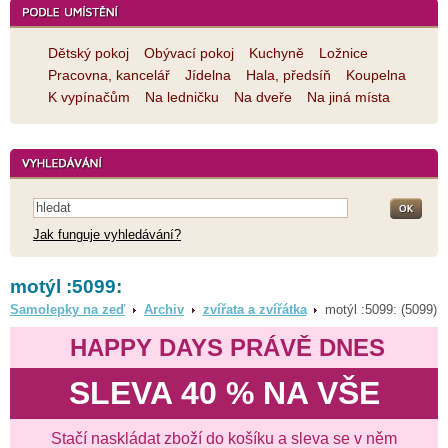
Dětský pokoj
Obývací pokoj
Kuchyně
Ložnice
Pracovna, kancelář
Jídelna
Hala, předsíň
Koupelna
K vypínačům
Na ledničku
Na dveře
Na jiná místa
Jak funguje vyhledávání?
motýl :5099:
Samolepky na zeď
Archiv
zvířata a zvířátka
motýl :5099: (5099)
HAPPY DAYS PRÁVĚ DNES
SLEVA 40 % NA VŠE
Stačí naskládat zboží do košíku a sleva se v něm