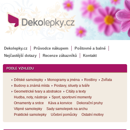
Dekolepky.cz
Průvodce nákupem
Poštovné a balné
Nejčastější dotazy
Recenze zákazníků
Kontakt
Dětské samolepky
Monogramy a jména
Rostliny
Zvířata
Budovy a známá místa
Postavy, siluety a tváře
Geometrické tvary a abstrakce
Citáty a texty
Hudba, noty, nástroje
Sport, sportovní momenty
Ornamenty a srdce
Káva a konvice
Dekorační pruhy
Vtipné samolepky
Sady samolepek na archu
Praktické samolepky
Učební pomůcky
Ostatní motivy