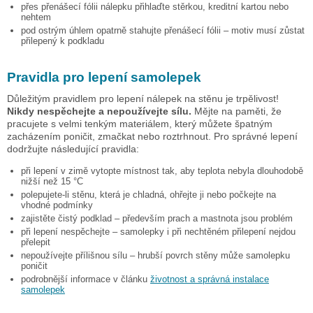
přes přenášecí fólii nálepku přihlaďte stěrkou, kreditní kartou nebo
nehtem
pod ostrým úhlem opatrně stahujte přenášecí fólii – motiv musí zůstat
přilepený k podkladu
Pravidla pro lepení samolepek
Důležitým pravidlem pro lepení nálepek na stěnu je trpělivost!
Nikdy nespěchejte a nepoužívejte sílu.
Mějte na paměti, že
pracujete s velmi tenkým materiálem, který můžete špatným
zacházením poničit, zmačkat nebo roztrhnout. Pro správné lepení
dodržujte následující pravidla:
při lepení v zimě vytopte místnost tak, aby teplota nebyla dlouhodobě
nižší než 15 °C
polepujete-li stěnu, která je chladná, ohřejte ji nebo počkejte na
vhodné podmínky
zajistěte čistý podklad – především prach a mastnota jsou problém
při lepení nespěchejte – samolepky i při nechtěném přilepení nejdou
přelepit
nepoužívejte přílišnou sílu – hrubší povrch stěny může samolepku
poničit
podrobnější informace v článku
životnost a správná instalace
samolepek