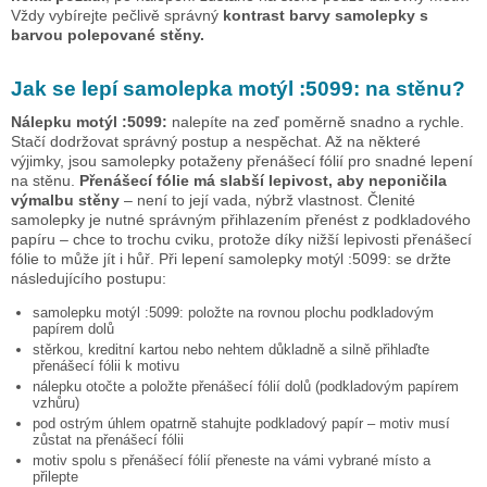
Vždy vybírejte pečlivě správný
kontrast barvy samolepky s
barvou polepované stěny.
Jak se lepí samolepka
motýl :5099:
na stěnu?
Nálepku
motýl :5099:
nalepíte na zeď poměrně snadno a rychle.
Stačí dodržovat správný postup a nespěchat. Až na některé
výjimky, jsou samolepky potaženy přenášecí fólií pro snadné lepení
na stěnu.
Přenášecí fólie má slabší lepivost, aby neponičila
výmalbu stěny
– není to její vada, nýbrž vlastnost. Členité
samolepky je nutné správným přihlazením přenést z podkladového
papíru – chce to trochu cviku, protože díky nižší lepivosti přenášecí
fólie to může jít i hůř. Při lepení samolepky
motýl :5099:
se držte
následujícího postupu:
samolepku
motýl :5099:
položte na rovnou plochu podkladovým
papírem dolů
stěrkou, kreditní kartou nebo nehtem důkladně a silně přihlaďte
přenášecí fólii k motivu
nálepku otočte a položte přenášecí fólií dolů (podkladovým papírem
vzhůru)
pod ostrým úhlem opatrně stahujte podkladový papír – motiv musí
zůstat na přenášecí fólii
motiv spolu s přenášecí fólií přeneste na vámi vybrané místo a
přilepte