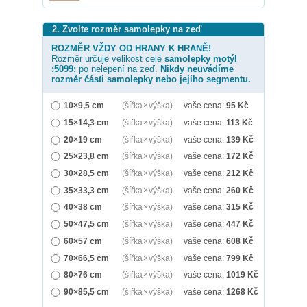
2. Zvolte rozměr samolepky na zeď
ROZMĚR VŽDY OD HRANY K HRANĚ!
Rozměr určuje velikost celé
samolepky
motýl
:5099:
po nelepení na zeď.
Nikdy neuvádíme
rozměr části samolepky nebo jejího segmentu.
10×9,5 cm
(šířka × výška)
vaše cena:
95
Kč
15×14,3 cm
(šířka × výška)
vaše cena:
113
Kč
20×19 cm
(šířka × výška)
vaše cena:
139
Kč
25×23,8 cm
(šířka × výška)
vaše cena:
172
Kč
30×28,5 cm
(šířka × výška)
vaše cena:
212
Kč
35×33,3 cm
(šířka × výška)
vaše cena:
260
Kč
40×38 cm
(šířka × výška)
vaše cena:
315
Kč
50×47,5 cm
(šířka × výška)
vaše cena:
447
Kč
60×57 cm
(šířka × výška)
vaše cena:
608
Kč
70×66,5 cm
(šířka × výška)
vaše cena:
799
Kč
80×76 cm
(šířka × výška)
vaše cena:
1019
Kč
90×85,5 cm
(šířka × výška)
vaše cena:
1268
Kč