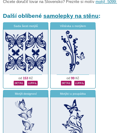
Chcete doručiť tovar na Slovensko? Prezrite si motív
motýl :5099:
Další oblíbené
samolepky na stěnu
:
Sada šesti motýlů
Větévka s motýlem
od
153
Kč
od
99
Kč
Motýli designoví
Motýlci u poupátka