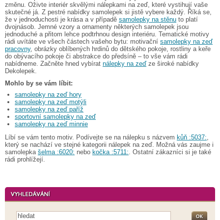
změnu. Oživte interiér skvělými nálepkami na zeď, které vystihují vaše
skutečné já. Z pestré nabídky samolepek si jistě vybere každý. Říká se,
že v jednoduchosti je krása a v případě
samolepky na stěnu
to platí
dvojnásob. Jemné vzory a ornamenty některých samolepek jsou
jednoduché a přitom lehce podtrhnou design interiéru. Tematické motivy
rádi uvítáte ve všech částech vašeho bytu: motivační
samolepky na zeď
pracovny
, obrázky oblíbených hrdinů do dětského pokoje, rostliny a keře
do obývacího pokoje či abstrakce do předsíně – to vše vám rádi
nabídneme. Začněte hned vybírat
nálepky na zeď
ze široké nabídky
Dekolepek.
Mohlo by se vám líbit:
samolepky na zeď hory
samolepky na zeď motýli
samolepky na zeď paříž
sportovní samolepky na zeď
samolepky na zeď minnie
Líbí se vám tento motiv. Podívejte se na nálepku s názvem
kůň :5037:
,
který se nachází ve stejné kategorii nálepek na zeď. Možná vás zaujme i
samolepka
šelma :6020:
nebo
kočka :5711:
. Ostatní zákazníci si je také
rádi prohlížejí.