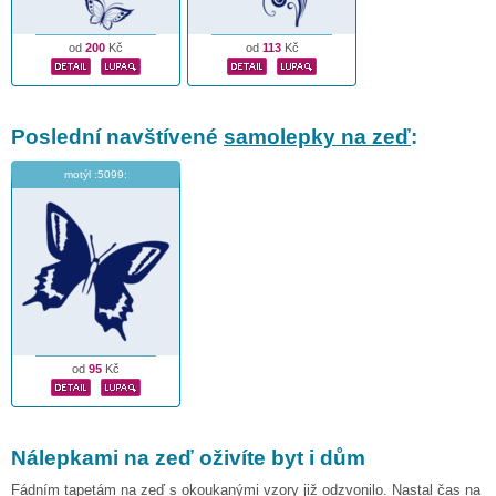
od
200
Kč
od
113
Kč
Poslední navštívené
samolepky na zeď
:
motýl :5099:
od
95
Kč
Nálepkami na zeď oživíte byt i dům
Fádním tapetám na zeď s okoukanými vzory již odzvonilo. Nastal čas na