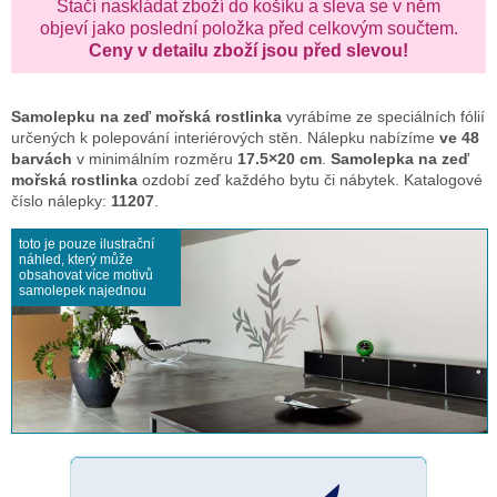
Stačí naskládat zboží do košíku a sleva se v něm
objeví jako poslední položka před celkovým součtem.
Ceny v detailu zboží jsou před slevou!
Samolepku na zeď
mořská rostlinka
vyrábíme ze speciálních fólií
určených k polepování interiérových stěn. Nálepku nabízíme
ve 48
barvách
v minimálním rozměru
17.5×20 cm
.
Samolepka na zeď
mořská rostlinka
ozdobí zeď každého bytu či nábytek. Katalogové
číslo nálepky:
11207
.
toto je pouze ilustrační
náhled, který může
obsahovat více motivů
samolepek najednou