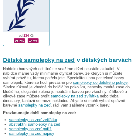
od
134
Kč
Dětské samolepky na zeď
v dětských barvách
Nabídku barevných odstínů se snažíme držet neustále aktuální. V
nabídce máme vždy minimálně čtyřicet barev, ze kterých si můžete
vybírat právě tu, kterou potřebujete. Specialitou jsou pastelové barvy
samolepek, které se hodí převážně pro
samolepky do dětského pokoje
.
Sladce růžová je vhodná do holčičího pokojíku, nebesky modrá zase do
klučičího, elegantní zelená je neutrální barvou pro všechny. Z lilkové a
olivové zase můžete tvořit
samolepky na zeď zvířátka
nebo třeba
dinosaury, fantazii se meze nekladou. Abyste si mohli vybrat správně
barevné
samolepky na zeď
, rádi vám zašleme vzorník barev.
Prozkoumejte další samolepky na zeď:
samolepky na zeď zvířátka
abstraktní samolepky na zeď
samolepky na zeď paříž
samolepky na zeď nápisy