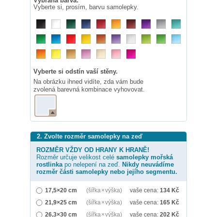
Vybraná barva:
Vyberte si, prosím, barvu samolepky.
Vyberte si odstín vaší stěny.
Na obrázku ihned vidíte, zda vám bude
zvolená barevná kombinace vyhovovat.
2. Zvolte rozměr samolepky na zeď
ROZMĚR VŽDY OD HRANY K HRANĚ!
Rozměr určuje velikost celé
samolepky
mořská
rostlinka
po nelepení na zeď.
Nikdy neuvádíme
rozměr části samolepky nebo jejího segmentu.
17,5×20 cm
(šířka × výška)
vaše cena:
134
Kč
21,9×25 cm
(šířka × výška)
vaše cena:
165
Kč
26,3×30 cm
(šířka × výška)
vaše cena:
202
Kč