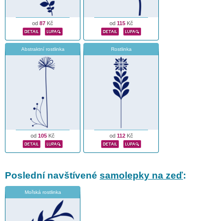
od
87
Kč
od
115
Kč
Abstraktní rostlinka
Rostlinka
od
105
Kč
od
112
Kč
Poslední navštívené
samolepky na zeď
:
Mořská rostlinka