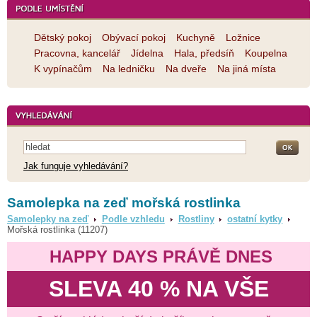
Dětský pokoj
Obývací pokoj
Kuchyně
Ložnice
Pracovna, kancelář
Jídelna
Hala, předsíň
Koupelna
K vypínačům
Na ledničku
Na dveře
Na jiná místa
Jak funguje vyhledávání?
Samolepka na zeď mořská rostlinka
Samolepky na zeď
Podle vzhledu
Rostliny
ostatní kytky
Mořská rostlinka (11207)
HAPPY DAYS PRÁVĚ DNES
SLEVA 40 % NA VŠE