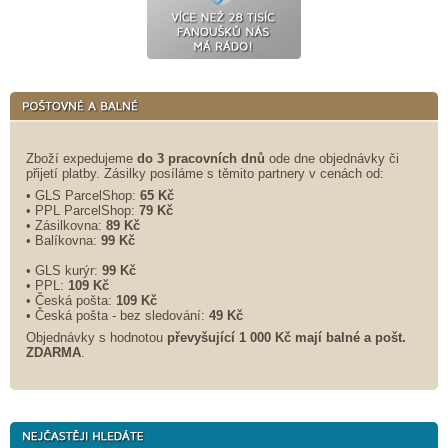
Zboží expedujeme
do 3 pracovních dnů
ode dne objednávky či
přijetí platby. Zásilky posíláme s těmito partnery v cenách od:
• GLS ParcelShop:
65 Kč
• PPL ParcelShop:
79 Kč
• Zásilkovna:
89 Kč
• Balíkovna:
99 Kč
• GLS kurýr:
99 Kč
• PPL:
109 Kč
• Česká pošta:
109 Kč
• Česká pošta - bez sledování:
49 Kč
Objednávky s hodnotou
převyšující 1 000 Kč mají balné a
pošt.
ZDARMA
.