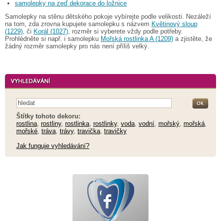
samolepky na zeď dekorace do ložnice
Samolepky na stěnu dětského pokoje vybírejte podle velikosti. Nezáleží
na tom, zda zrovna kupujete samolepku s názvem
Květinový sloup
(1229)
, či
Korál (1027)
, rozměr si vyberete vždy podle potřeby.
Prohlédněte si např. i samolepku
Mořská rostlinka A (1209)
a zjistěte, že
žádný rozměr samolepky pro nás není příliš velký.
Štítky tohoto dekoru:
rostlina
,
rostliny
,
rostlinka
,
rostlinky
,
voda
,
vodní
,
mořský
,
mořská
,
mořské
,
tráva
,
trávy
,
travička
,
travičky
Jak funguje vyhledávání?