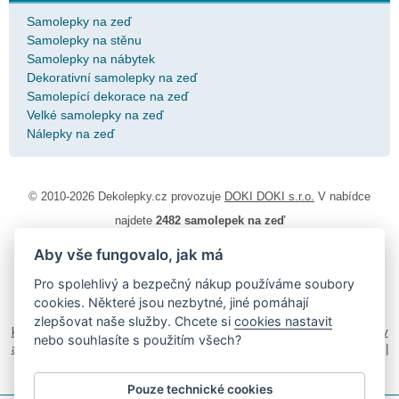
Samolepky na zeď
Samolepky na stěnu
Samolepky na nábytek
Dekorativní samolepky na zeď
Samolepící dekorace na zeď
Velké samolepky na zeď
Nálepky na zeď
© 2010-2026 Dekolepky.cz provozuje
DOKI DOKI s.r.o.
V nabídce
najdete
2482 samolepek na zeď
Aby vše fungovalo, jak má
Návod k lepení
|
Životnost samolepek na zeď
|
Magazín
|
Obchodní
podmínky
|
Ochrana osobních údajů
|
Cookies
|
Reklamační řád
|
Pro spolehlivý a bezpečný nákup používáme soubory
Impressum
cookies. Některé jsou nezbytné, jiné pomáhají
samolepky na auto
|
fotomagnetky na lednici
|
fotokalendáře
|
zlepšovat naše služby. Chcete si
cookies nastavit
kühlschrank fotomagnete
|
foto magnesy na lodówkę
|
samolepky dieťa v
nebo souhlasíte s použitím všech?
aute
|
logoprinty
|
nálepky na stenu
|
dárky pro ženy
|
zakázkový 3d tisk
|
hodinový manžel česká lípa
|
živicové nálepky
Pouze technické cookies