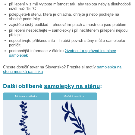
při lepení v zimě vytopte místnost tak, aby teplota nebyla dlouhodobě
nižší než 15 °C
polepujete-li stěnu, která je chladná, ohřejte ji nebo počkejte na
vhodné podmínky
zajistěte čistý podklad – především prach a mastnota jsou problém
při lepení nespěchejte – samolepky i při nechtěném přilepení nejdou
přelepit
nepoužívejte přílišnou sílu – hrubší povrch stěny může samolepku
poničit
podrobnější informace v článku
životnost a správná instalace
samolepek
Chcete doručiť tovar na Slovensko? Prezrite si motív
samolepka na
stenu morská rastlinka
Další oblíbené
samolepky na stěnu
:
Mořská rostlinka
Mořská rostlina