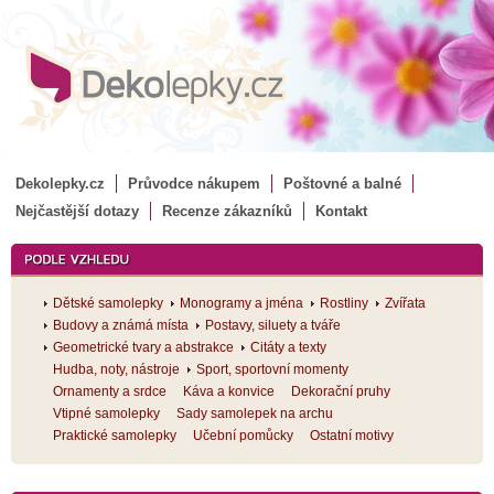
Dekolepky.cz
Průvodce nákupem
Poštovné a balné
Nejčastější dotazy
Recenze zákazníků
Kontakt
Dětské samolepky
Monogramy a jména
Rostliny
Zvířata
Budovy a známá místa
Postavy, siluety a tváře
Geometrické tvary a abstrakce
Citáty a texty
Hudba, noty, nástroje
Sport, sportovní momenty
Ornamenty a srdce
Káva a konvice
Dekorační pruhy
Vtipné samolepky
Sady samolepek na archu
Praktické samolepky
Učební pomůcky
Ostatní motivy