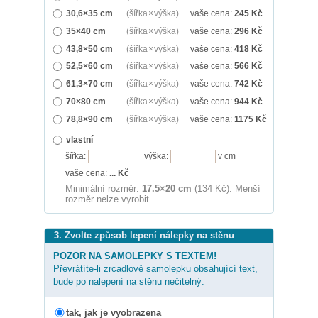
30,6×35 cm
(šířka × výška)
vaše cena:
245
Kč
35×40 cm
(šířka × výška)
vaše cena:
296
Kč
43,8×50 cm
(šířka × výška)
vaše cena:
418
Kč
52,5×60 cm
(šířka × výška)
vaše cena:
566
Kč
61,3×70 cm
(šířka × výška)
vaše cena:
742
Kč
70×80 cm
(šířka × výška)
vaše cena:
944
Kč
78,8×90 cm
(šířka × výška)
vaše cena:
1175
Kč
vlastní
šířka:
výška:
v cm
vaše cena:
...
Kč
Minimální rozměr:
17.5×20 cm
(134 Kč). Menší
rozměr nelze vyrobit.
3. Zvolte způsob lepení nálepky na stěnu
POZOR NA SAMOLEPKY S TEXTEM!
Převrátíte-li zrcadlově samolepku obsahující text,
bude po nalepení na stěnu nečitelný.
tak, jak je vyobrazena