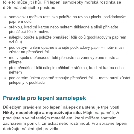
fólie to může jít i hůř. Při lepení samolepky
mořská rostlinka
se
držte následujícího postupu:
samolepku
mořská rostlinka
položte na rovnou plochu podkladovým
papírem dolů
stěrkou, kreditní kartou nebo nehtem důkladně a silně přihlaďte
přenášecí fólii k motivu
nálepku otočte a položte přenášecí fólií dolů (podkladovým papírem
vzhůru)
pod ostrým úhlem opatrně stahujte podkladový papír – motiv musí
zůstat na přenášecí fólii
motiv spolu s přenášecí fólií přeneste na vámi vybrané místo a
přilepte
přes přenášecí fólii nálepku přihlaďte stěrkou, kreditní kartou nebo
nehtem
pod ostrým úhlem opatrně stahujte přenášecí fólii – motiv musí zůstat
přilepený k podkladu
Pravidla pro lepení samolepek
Důležitým pravidlem pro lepení nálepek na stěnu je trpělivost!
Nikdy nespěchejte a nepoužívejte sílu.
Mějte na paměti, že
pracujete s velmi tenkým materiálem, který můžete špatným
zacházením poničit, zmačkat nebo roztrhnout. Pro správné lepení
dodržujte následující pravidla: