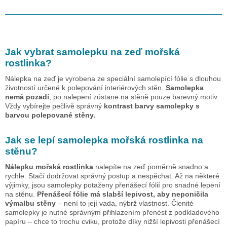
Jak vybrat samolepku na zeď
mořská
rostlinka
?
Nálepka na zeď je vyrobena ze speciální samolepící fólie s dlouhou
životností určené k polepování interiérových stěn.
Samolepka
nemá pozadí
, po nalepení zůstane na stěně pouze barevný motiv.
Vždy vybírejte pečlivě správný
kontrast barvy samolepky s
barvou polepované stěny.
Jak se lepí samolepka
mořská rostlinka
na
stěnu?
Nálepku
mořská rostlinka
nalepíte na zeď poměrně snadno a
rychle. Stačí dodržovat správný postup a nespěchat. Až na některé
výjimky, jsou samolepky potaženy přenášecí fólií pro snadné lepení
na stěnu.
Přenášecí fólie má slabší lepivost, aby neponičila
výmalbu stěny
– není to její vada, nýbrž vlastnost. Členité
samolepky je nutné správným přihlazením přenést z podkladového
papíru – chce to trochu cviku, protože díky nižší lepivosti přenášecí