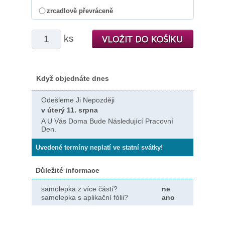
zrcadlově převráceně
ks
Když objednáte dnes
Odešleme Ji Nepozději
v úterý 11. srpna
A U Vás Doma Bude Následující Pracovní
Den.
Uvedené termíny neplatí ve statní svátky!
Důležité informace
samolepka z více částí?
ne
samolepka s aplikační fólii?
ano