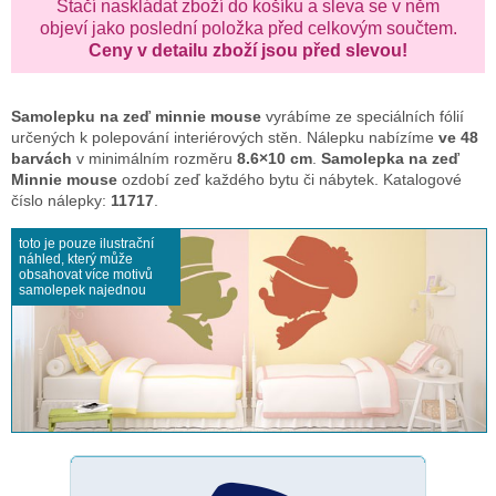
Stačí naskládat zboží do košíku a sleva se v něm
objeví jako poslední položka před celkovým součtem.
Ceny v detailu zboží jsou před slevou!
Samolepku na zeď
minnie mouse
vyrábíme ze speciálních fólií
určených k polepování interiérových stěn. Nálepku nabízíme
ve 48
barvách
v minimálním rozměru
8.6×10 cm
.
Samolepka na zeď
Minnie mouse
ozdobí zeď každého bytu či nábytek. Katalogové
číslo nálepky:
11717
.
toto je pouze ilustrační
náhled, který může
obsahovat více motivů
samolepek najednou