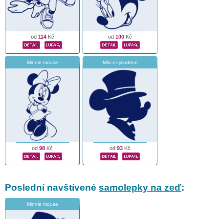
od
114
Kč
od
100
Kč
Minnie mouse
Miki s cylindrem
od
98
Kč
od
93
Kč
Poslední navštívené
samolepky na zeď
:
Minnie mouse