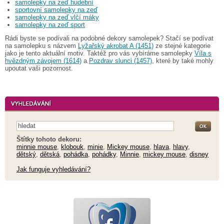
samolepky na zeď hudební
sportovní samolepky na zeď
samolepky na zeď vlčí máky
samolepky na zeď sport
Rádi byste se podívali na podobné dekory samolepek? Stačí se podívat
na samolepku s názvem
Lyžařský akrobat A (1451)
ze stejné kategorie
jako je tento aktuální motiv. Taktéž pro vás vybíráme samolepky
Víla s
hvězdným závojem (1614)
a
Pozdrav slunci (1457)
, které by také mohly
upoutat vaši pozornost.
Štítky tohoto dekoru:
minnie mouse
,
klobouk
,
minie
,
Mickey mouse
,
hlava
,
hlavy
,
dětský
,
dětská
,
pohádka
,
pohádky
,
Minnie
,
mickey mouse
,
disney
Jak funguje vyhledávání?