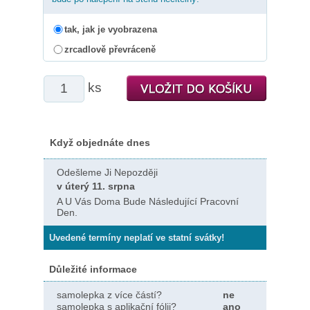
tak, jak je vyobrazena
zrcadlově převráceně
ks
Když objednáte dnes
Odešleme Ji Nepozději
v úterý 11. srpna
A U Vás Doma Bude Následující Pracovní
Den.
Uvedené termíny neplatí ve statní svátky!
Důležité informace
samolepka z více částí?
ne
samolepka s aplikační fólii?
ano