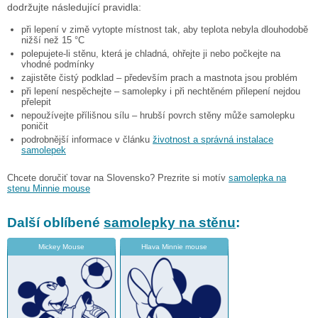
dodržujte následující pravidla:
při lepení v zimě vytopte místnost tak, aby teplota nebyla dlouhodobě
nižší než 15 °C
polepujete-li stěnu, která je chladná, ohřejte ji nebo počkejte na
vhodné podmínky
zajistěte čistý podklad – především prach a mastnota jsou problém
při lepení nespěchejte – samolepky i při nechtěném přilepení nejdou
přelepit
nepoužívejte přílišnou sílu – hrubší povrch stěny může samolepku
poničit
podrobnější informace v článku
životnost a správná instalace
samolepek
Chcete doručiť tovar na Slovensko? Prezrite si motív
samolepka na
stenu Minnie mouse
Další oblíbené
samolepky na stěnu
:
Mickey Mouse
Hlava Minnie mouse