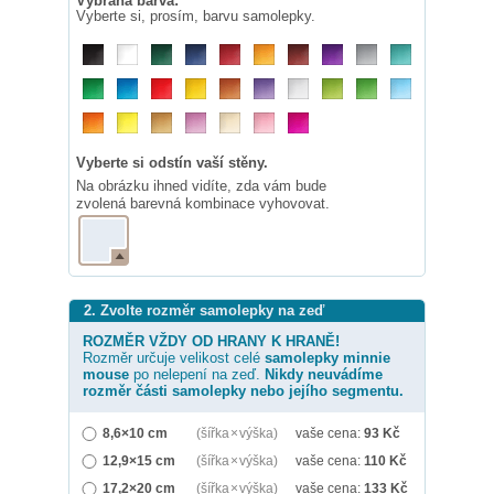
Vybraná barva:
Vyberte si, prosím, barvu samolepky.
Vyberte si odstín vaší stěny.
Na obrázku ihned vidíte, zda vám bude
zvolená barevná kombinace vyhovovat.
2. Zvolte rozměr samolepky na zeď
ROZMĚR VŽDY OD HRANY K HRANĚ!
Rozměr určuje velikost celé
samolepky
minnie
mouse
po nelepení na zeď.
Nikdy neuvádíme
rozměr části samolepky nebo jejího segmentu.
8,6×10 cm
(šířka × výška)
vaše cena:
93
Kč
12,9×15 cm
(šířka × výška)
vaše cena:
110
Kč
17,2×20 cm
(šířka × výška)
vaše cena:
133
Kč