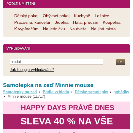
Dětský pokoj
Obývací pokoj
Kuchyně
Ložnice
Pracovna, kancelář
Jídelna
Hala, předsíň
Koupelna
K vypínačům
Na ledničku
Na dveře
Na jiná místa
Jak funguje vyhledávání?
Samolepka na zeď Minnie mouse
Samolepky na zeď
Podle vzhledu
Dětské samolepky
pohádky
Minnie mouse (11717)
HAPPY DAYS PRÁVĚ DNES
SLEVA 40 % NA VŠE