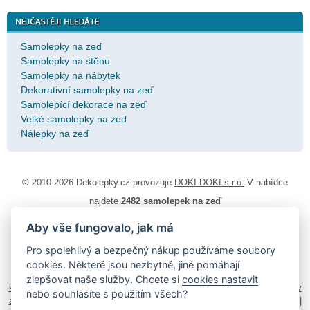
Samolepky na zeď
Samolepky na stěnu
Samolepky na nábytek
Dekorativní samolepky na zeď
Samolepící dekorace na zeď
Velké samolepky na zeď
Nálepky na zeď
© 2010-2026 Dekolepky.cz provozuje
DOKI DOKI s.r.o.
V nabídce
najdete
2482 samolepek na zeď
Aby vše fungovalo, jak má
Návod k lepení
|
Životnost samolepek na zeď
|
Magazín
|
Obchodní
podmínky
|
Ochrana osobních údajů
|
Cookies
|
Reklamační řád
|
Pro spolehlivý a bezpečný nákup používáme soubory
Impressum
cookies. Některé jsou nezbytné, jiné pomáhají
samolepky na auto
|
fotomagnetky na lednici
|
fotokalendáře
|
zlepšovat naše služby. Chcete si
cookies nastavit
kühlschrank fotomagnete
|
foto magnesy na lodówkę
|
samolepky dieťa v
nebo souhlasíte s použitím všech?
aute
|
logoprinty
|
nálepky na stenu
|
dárky pro ženy
|
zakázkový 3d tisk
|