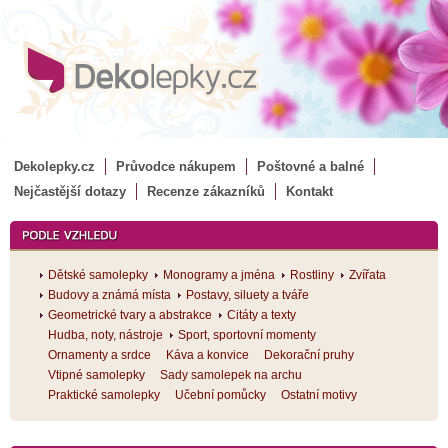
Dekolepky.cz
Průvodce nákupem
Poštovné a balné
Nejčastější dotazy
Recenze zákazníků
Kontakt
Dětské samolepky
Monogramy a jména
Rostliny
Zvířata
Budovy a známá místa
Postavy, siluety a tváře
Geometrické tvary a abstrakce
Citáty a texty
Hudba, noty, nástroje
Sport, sportovní momenty
Ornamenty a srdce
Káva a konvice
Dekorační pruhy
Vtipné samolepky
Sady samolepek na archu
Praktické samolepky
Učební pomůcky
Ostatní motivy