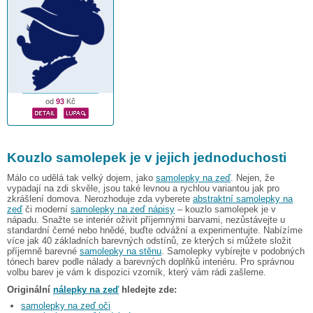
od
93
Kč
Kouzlo samolepek je v jejich jednoduchosti
Málo co udělá tak velký dojem, jako
samolepky na zeď
. Nejen, že
vypadají na zdi skvěle, jsou také levnou a rychlou variantou jak pro
zkrášlení domova. Nerozhoduje zda vyberete
abstraktní samolepky na
zeď
či moderní
samolepky na zeď nápisy
– kouzlo samolepek je v
nápadu. Snažte se interiér oživit příjemnými barvami, nezůstávejte u
standardní černé nebo hnědé, buďte odvážní a experimentujte. Nabízíme
více jak 40 základních barevných odstínů, ze kterých si můžete složit
příjemně barevné
samolepky na stěnu
. Samolepky vybírejte v podobných
tónech barev podle nálady a barevných doplňků interiéru. Pro správnou
volbu barev je vám k dispozici vzorník, který vám rádi zašleme.
Originální
nálepky na zeď
hledejte zde:
samolepky na zeď oči