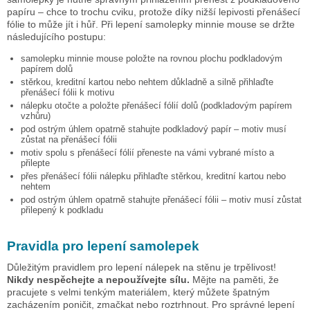
papíru – chce to trochu cviku, protože díky nižší lepivosti přenášecí
fólie to může jít i hůř. Při lepení samolepky
minnie mouse
se držte
následujícího postupu:
samolepku
minnie mouse
položte na rovnou plochu podkladovým
papírem dolů
stěrkou, kreditní kartou nebo nehtem důkladně a silně přihlaďte
přenášecí fólii k motivu
nálepku otočte a položte přenášecí fólií dolů (podkladovým papírem
vzhůru)
pod ostrým úhlem opatrně stahujte podkladový papír – motiv musí
zůstat na přenášecí fólii
motiv spolu s přenášecí fólií přeneste na vámi vybrané místo a
přilepte
přes přenášecí fólii nálepku přihlaďte stěrkou, kreditní kartou nebo
nehtem
pod ostrým úhlem opatrně stahujte přenášecí fólii – motiv musí zůstat
přilepený k podkladu
Pravidla pro lepení samolepek
Důležitým pravidlem pro lepení nálepek na stěnu je trpělivost!
Nikdy nespěchejte a nepoužívejte sílu.
Mějte na paměti, že
pracujete s velmi tenkým materiálem, který můžete špatným
zacházením poničit, zmačkat nebo roztrhnout. Pro správné lepení