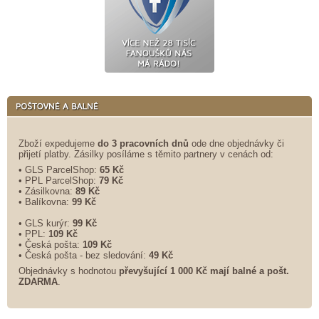
Zboží expedujeme
do 3 pracovních dnů
ode dne objednávky či
přijetí platby. Zásilky posíláme s těmito partnery v cenách od:
• GLS ParcelShop:
65 Kč
• PPL ParcelShop:
79 Kč
• Zásilkovna:
89 Kč
• Balíkovna:
99 Kč
• GLS kurýr:
99 Kč
• PPL:
109 Kč
• Česká pošta:
109 Kč
• Česká pošta - bez sledování:
49 Kč
Objednávky s hodnotou
převyšující 1 000 Kč mají balné a
pošt.
ZDARMA
.