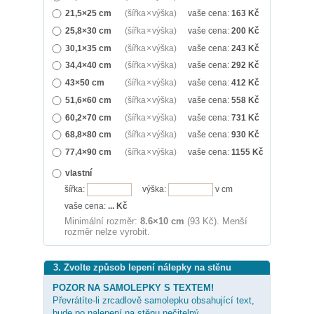
21,5×25 cm
(šířka × výška)
vaše cena:
163
Kč
25,8×30 cm
(šířka × výška)
vaše cena:
200
Kč
30,1×35 cm
(šířka × výška)
vaše cena:
243
Kč
34,4×40 cm
(šířka × výška)
vaše cena:
292
Kč
43×50 cm
(šířka × výška)
vaše cena:
412
Kč
51,6×60 cm
(šířka × výška)
vaše cena:
558
Kč
60,2×70 cm
(šířka × výška)
vaše cena:
731
Kč
68,8×80 cm
(šířka × výška)
vaše cena:
930
Kč
77,4×90 cm
(šířka × výška)
vaše cena:
1155
Kč
vlastní
šířka:
výška:
v cm
vaše cena:
...
Kč
Minimální rozměr:
8.6×10 cm
(93 Kč). Menší
rozměr nelze vyrobit.
3. Zvolte způsob lepení nálepky na stěnu
POZOR NA SAMOLEPKY S TEXTEM!
Převrátíte-li zrcadlově samolepku obsahující text,
bude po nalepení na stěnu nečitelný.