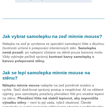
Jak vybrat samolepku na zeď
minnie mouse
?
Nálepka na zeď je vyrobena ze speciální samolepící fólie s dlouhou
životností určené k polepování interiérových stěn.
Samolepka
nemá pozadí
, po nalepení zůstane na stěně pouze barevný motiv.
Vždy vybírejte pečlivě správný
kontrast barvy samolepky s
barvou polepované stěny.
Jak se lepí samolepka
minnie mouse
na
stěnu?
Nálepku
minnie mouse
nalepíte na zeď poměrně snadno a
rychle. Stačí dodržovat správný postup a nespěchat. Až na některé
výjimky, jsou samolepky potaženy přenášecí fólií pro snadné lepení
na stěnu.
Přenášecí fólie má slabší lepivost, aby neponičila
výmalbu stěny
– není to její vada, nýbrž vlastnost. Členité
samolepky je nutné správným přihlazením přenést z podkladového