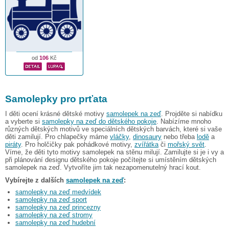
od
106
Kč
Samolepky pro prťata
I děti ocení krásné dětské motivy
samolepek na zeď
. Projděte si nabídku
a vyberte si
samolepky na zeď do dětského pokoje
. Nabízíme mnoho
různých dětských motivů ve speciálních dětských barvách, které si vaše
děti zamilují. Pro chlapečky máme
vláčky
,
dinosaury
nebo třeba
lodě
a
piráty
. Pro holčičky pak pohádkové motivy,
zvířátka
či
mořský svět
.
Víme, že děti tyto motivy samolepek na stěnu milují. Zamilujte si je i vy a
při plánování designu dětského pokoje počítejte si umístěním dětských
samolepek na zeď. Vytvoříte jim tak nezapomenutelný hrací kout.
Vybírejte z dalších
samolepek na zeď
:
samolepky na zeď medvídek
samolepky na zeď sport
samolepky na zeď princezny
samolepky na zeď stromy
samolepky na zeď hudební