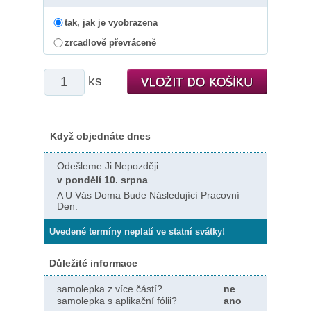
tak, jak je vyobrazena
zrcadlově převráceně
ks
Když objednáte dnes
Odešleme Ji Nepozději
v pondělí 10. srpna
A U Vás Doma Bude Následující Pracovní
Den.
Uvedené termíny neplatí ve statní svátky!
Důležité informace
samolepka z více částí?
ne
samolepka s aplikační fólii?
ano