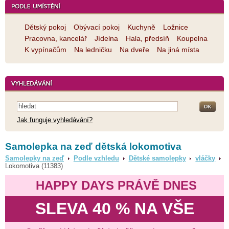
Dětský pokoj
Obývací pokoj
Kuchyně
Ložnice
Pracovna, kancelář
Jídelna
Hala, předsíň
Koupelna
K vypínačům
Na ledničku
Na dveře
Na jiná místa
Jak funguje vyhledávání?
Samolepka na zeď dětská lokomotiva
Samolepky na zeď
Podle vzhledu
Dětské samolepky
vláčky
Lokomotiva (11383)
HAPPY DAYS PRÁVĚ DNES
SLEVA 40 % NA VŠE