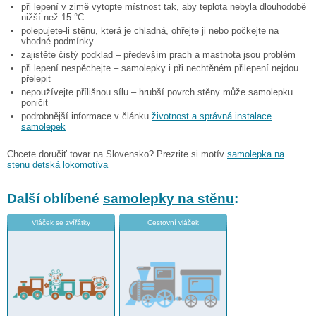
při lepení v zimě vytopte místnost tak, aby teplota nebyla dlouhodobě
nižší než 15 °C
polepujete-li stěnu, která je chladná, ohřejte ji nebo počkejte na
vhodné podmínky
zajistěte čistý podklad – především prach a mastnota jsou problém
při lepení nespěchejte – samolepky i při nechtěném přilepení nejdou
přelepit
nepoužívejte přílišnou sílu – hrubší povrch stěny může samolepku
poničit
podrobnější informace v článku
životnost a správná instalace
samolepek
Chcete doručiť tovar na Slovensko? Prezrite si motív
samolepka na
stenu detská lokomotíva
Další oblíbené
samolepky na stěnu
:
Vláček se zvířátky
Cestovní vláček