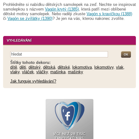
Prohlédněte si nabídku dětských samolepek na zeď. Nechte se inspirovat
samolepkou s názvem
Vagón krytý (1385)
, která patří mezi oblíbené
dětské motivy samolepek. Nebo raději zkuste
Vagón s kravičkou (1388)
či
Vagón se zvířátky (1390)
? Je jen na vás, kterou nakonec zvolíte.
Štítky tohoto dekoru:
dítě
,
děti
,
dětský
,
dětská
,
dětské
,
lokomotiva
,
lokomotivy
,
vlak
,
vlaky
,
vláček
,
vláčky
,
mašinka
,
mašinky
Jak funguje vyhledávání?