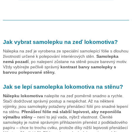
Jak vybrat samolepku na zeď
lokomotiva
?
Nálepka na zeď je vyrobena ze speciální samolepící fólie s dlouhou
životností určené k polepování interiérových stěn.
Samolepka
nemá pozadí
, po nalepení zůstane na stěně pouze barevný motiv.
Vždy vybírejte pečlivě správný
kontrast barvy samolepky s
barvou polepované stěny.
Jak se lepí samolepka
lokomotiva
na stěnu?
Nálepku
lokomotiva
nalepíte na zeď poměrně snadno a rychle.
Stačí dodržovat správný postup a nespěchat. Až na některé
výjimky, jsou samolepky potaženy přenášecí fólií pro snadné lepení
na stěnu.
Přenášecí fólie má slabší lepivost, aby neponičila
výmalbu stěny
– není to její vada, nýbrž vlastnost. Členité
samolepky je nutné správným přihlazením přenést z podkladového
papíru – chce to trochu cviku, protože díky nižší lepivosti přenášecí