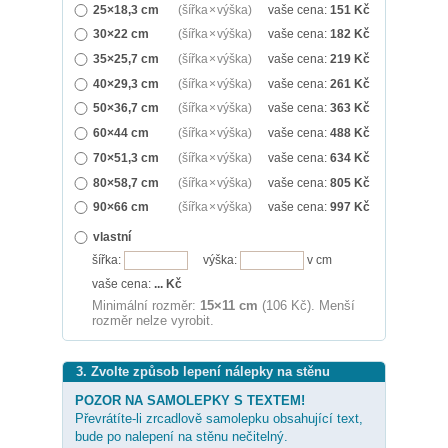
25×18,3 cm
(šířka × výška)
vaše cena:
151
Kč
30×22 cm
(šířka × výška)
vaše cena:
182
Kč
35×25,7 cm
(šířka × výška)
vaše cena:
219
Kč
40×29,3 cm
(šířka × výška)
vaše cena:
261
Kč
50×36,7 cm
(šířka × výška)
vaše cena:
363
Kč
60×44 cm
(šířka × výška)
vaše cena:
488
Kč
70×51,3 cm
(šířka × výška)
vaše cena:
634
Kč
80×58,7 cm
(šířka × výška)
vaše cena:
805
Kč
90×66 cm
(šířka × výška)
vaše cena:
997
Kč
vlastní
šířka:
výška:
v cm
vaše cena:
...
Kč
Minimální rozměr:
15×11 cm
(106 Kč). Menší
rozměr nelze vyrobit.
3. Zvolte způsob lepení nálepky na stěnu
POZOR NA SAMOLEPKY S TEXTEM!
Převrátíte-li zrcadlově samolepku obsahující text,
bude po nalepení na stěnu nečitelný.