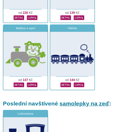
od
226
Kč
od
139
Kč
Mašina s opicí
Vláček
od
147
Kč
od
144
Kč
Poslední navštívené
samolepky na zeď
:
Lokomotiva