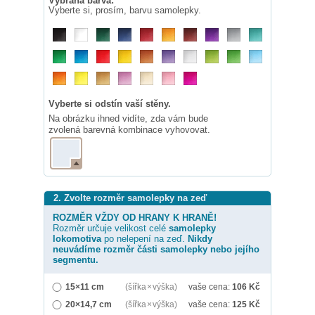
Vybraná barva:
Vyberte si, prosím, barvu samolepky.
Vyberte si odstín vaší stěny.
Na obrázku ihned vidíte, zda vám bude
zvolená barevná kombinace vyhovovat.
2. Zvolte rozměr samolepky na zeď
ROZMĚR VŽDY OD HRANY K HRANĚ!
Rozměr určuje velikost celé
samolepky
lokomotiva
po nelepení na zeď.
Nikdy
neuvádíme rozměr části samolepky nebo jejího
segmentu.
15×11 cm
(šířka × výška)
vaše cena:
106
Kč
20×14,7 cm
(šířka × výška)
vaše cena:
125
Kč