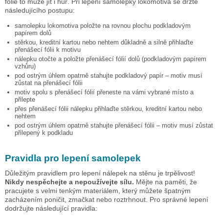
fólie to může jít i hůř. Při lepení samolepky
lokomotiva
se držte
následujícího postupu:
samolepku
lokomotiva
položte na rovnou plochu podkladovým
papírem dolů
stěrkou, kreditní kartou nebo nehtem důkladně a silně přihlaďte
přenášecí fólii k motivu
nálepku otočte a položte přenášecí fólií dolů (podkladovým papírem
vzhůru)
pod ostrým úhlem opatrně stahujte podkladový papír – motiv musí
zůstat na přenášecí fólii
motiv spolu s přenášecí fólií přeneste na vámi vybrané místo a
přilepte
přes přenášecí fólii nálepku přihlaďte stěrkou, kreditní kartou nebo
nehtem
pod ostrým úhlem opatrně stahujte přenášecí fólii – motiv musí zůstat
přilepený k podkladu
Pravidla pro lepení samolepek
Důležitým pravidlem pro lepení nálepek na stěnu je trpělivost!
Nikdy nespěchejte a nepoužívejte sílu.
Mějte na paměti, že
pracujete s velmi tenkým materiálem, který můžete špatným
zacházením poničit, zmačkat nebo roztrhnout. Pro správné lepení
dodržujte následující pravidla: