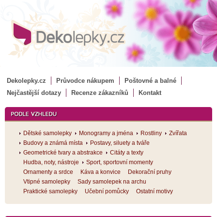
Dekolepky.cz
Průvodce nákupem
Poštovné a balné
Nejčastější dotazy
Recenze zákazníků
Kontakt
Dětské samolepky
Monogramy a jména
Rostliny
Zvířata
Budovy a známá místa
Postavy, siluety a tváře
Geometrické tvary a abstrakce
Citáty a texty
Hudba, noty, nástroje
Sport, sportovní momenty
Ornamenty a srdce
Káva a konvice
Dekorační pruhy
Vtipné samolepky
Sady samolepek na archu
Praktické samolepky
Učební pomůcky
Ostatní motivy