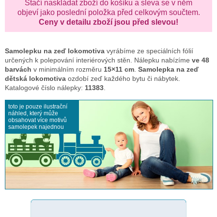
Stačí naskládat zboží do košíku a sleva se v něm
objeví jako poslední položka před celkovým součtem.
Ceny v detailu zboží jsou před slevou!
Samolepku na zeď
lokomotiva
vyrábíme ze speciálních fólií
určených k polepování interiérových stěn. Nálepku nabízíme
ve 48
barvách
v minimálním rozměru
15×11 cm
.
Samolepka na zeď
dětská lokomotiva
ozdobí zeď každého bytu či nábytek.
Katalogové číslo nálepky:
11383
.
toto je pouze ilustrační
náhled, který může
obsahovat více motivů
samolepek najednou