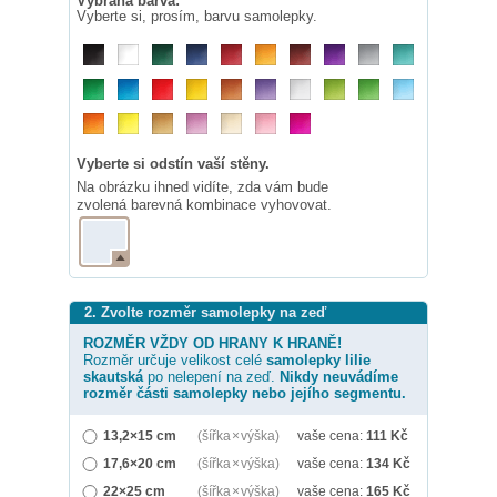
Vybraná barva:
Vyberte si, prosím, barvu samolepky.
Vyberte si odstín vaší stěny.
Na obrázku ihned vidíte, zda vám bude
zvolená barevná kombinace vyhovovat.
2. Zvolte rozměr samolepky na zeď
ROZMĚR VŽDY OD HRANY K HRANĚ!
Rozměr určuje velikost celé
samolepky
lilie
skautská
po nelepení na zeď.
Nikdy neuvádíme
rozměr části samolepky nebo jejího segmentu.
13,2×15 cm
(šířka × výška)
vaše cena:
111
Kč
17,6×20 cm
(šířka × výška)
vaše cena:
134
Kč
22×25 cm
(šířka × výška)
vaše cena:
165
Kč