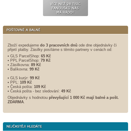
Zboží expedujeme
do 3 pracovních dnů
ode dne objednávky či
přijetí platby. Zásilky posíláme s těmito partnery v cenách od:
• GLS ParcelShop:
65 Kč
• PPL ParcelShop:
79 Kč
• Zásilkovna:
89 Kč
• Balíkovna:
99 Kč
• GLS kurýr:
99 Kč
• PPL:
109 Kč
• Česká pošta:
109 Kč
• Česká pošta - bez sledování:
49 Kč
Objednávky s hodnotou
převyšující 1 000 Kč mají balné a
pošt.
ZDARMA
.