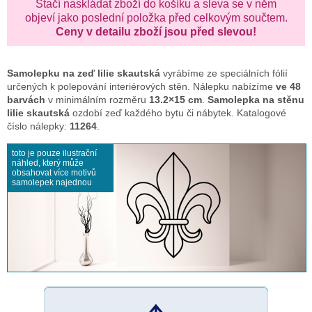
Stačí naskládat zboží do košíku a sleva se v něm
objeví jako poslední položka před celkovým součtem.
Ceny v detailu zboží jsou před slevou!
Samolepku na zeď
lilie skautská
vyrábíme ze speciálních fólií
určených k polepování interiérových stěn. Nálepku nabízíme
ve 48
barvách
v minimálním rozměru
13.2×15 cm
.
Samolepka na stěnu
lilie skautská
ozdobí zeď každého bytu či nábytek. Katalogové
číslo nálepky:
11264
.
toto je pouze ilustrační
náhled, který může
obsahovat více motivů
samolepek najednou