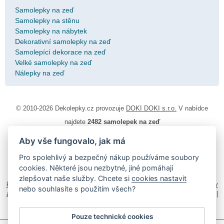
Samolepky na zeď
Samolepky na stěnu
Samolepky na nábytek
Dekorativní samolepky na zeď
Samolepící dekorace na zeď
Velké samolepky na zeď
Nálepky na zeď
© 2010-2026 Dekolepky.cz provozuje
DOKI DOKI s.r.o.
V nabídce
najdete
2482 samolepek na zeď
Aby vše fungovalo, jak má
Návod k lepení
|
Životnost samolepek na zeď
|
Magazín
|
Obchodní
podmínky
|
Ochrana osobních údajů
|
Cookies
|
Reklamační řád
|
Pro spolehlivý a bezpečný nákup používáme soubory
Impressum
cookies. Některé jsou nezbytné, jiné pomáhají
samolepky na auto
|
fotomagnetky na lednici
|
fotokalendáře
|
zlepšovat naše služby. Chcete si
cookies nastavit
kühlschrank fotomagnete
|
foto magnesy na lodówkę
|
samolepky dieťa v
nebo souhlasíte s použitím všech?
aute
|
logoprinty
|
nálepky na stenu
|
dárky pro ženy
|
zakázkový 3d tisk
|
hodinový manžel česká lípa
|
živicové nálepky
Pouze technické cookies