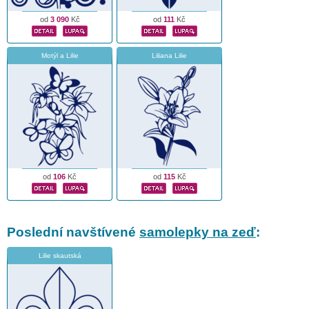
od
3 090
Kč
od
111
Kč
Motýl a Lilie
Liliana Lilie
od
106
Kč
od
115
Kč
Poslední navštívené
samolepky na zeď
:
Lilie skautská