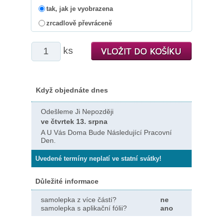
tak, jak je vyobrazena
zrcadlově převráceně
ks
Když objednáte dnes
Odešleme Ji Nepozději
ve čtvrtek 13. srpna
A U Vás Doma Bude Následující Pracovní
Den.
Uvedené termíny neplatí ve statní svátky!
Důležité informace
samolepka z více částí?
ne
samolepka s aplikační fólii?
ano