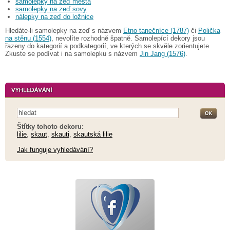
samolepky na zeď města
samolepky na zeď sovy
nálepky na zeď do ložnice
Hledáte-li samolepky na zeď s názvem
Etno tanečníce (1787)
či
Polička
na stěnu (1554)
, nevolíte rozhodně špatně. Samolepící dekory jsou
řazeny do kategorií a podkategorií, ve kterých se skvěle zorientujete.
Zkuste se podívat i na samolepku s názvem
Jin Jang (1576)
.
Štítky tohoto dekoru:
lilie
,
skaut
,
skauti
,
skautská lilie
Jak funguje vyhledávání?