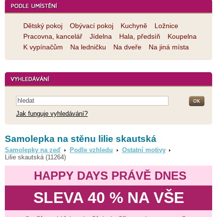
Dětský pokoj
Obývací pokoj
Kuchyně
Ložnice
Pracovna, kancelář
Jídelna
Hala, předsíň
Koupelna
K vypínačům
Na ledničku
Na dveře
Na jiná místa
Jak funguje vyhledávání?
Samolepka na stěnu lilie skautská
Samolepky na zeď
Podle vzhledu
Ostatní motivy
Lilie skautská (11264)
HAPPY DAYS PRÁVĚ DNES
SLEVA 40 % NA VŠE