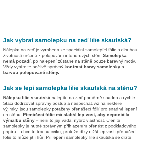
Jak vybrat samolepku na zeď
lilie skautská
?
Nálepka na zeď je vyrobena ze speciální samolepící fólie s dlouhou
životností určené k polepování interiérových stěn.
Samolepka
nemá pozadí
, po nalepení zůstane na stěně pouze barevný motiv.
Vždy vybírejte pečlivě správný
kontrast barvy samolepky s
barvou polepované stěny.
Jak se lepí samolepka
lilie skautská
na stěnu?
Nálepku
lilie skautská
nalepíte na zeď poměrně snadno a rychle.
Stačí dodržovat správný postup a nespěchat. Až na některé
výjimky, jsou samolepky potaženy přenášecí fólií pro snadné lepení
na stěnu.
Přenášecí fólie má slabší lepivost, aby neponičila
výmalbu stěny
– není to její vada, nýbrž vlastnost. Členité
samolepky je nutné správným přihlazením přenést z podkladového
papíru – chce to trochu cviku, protože díky nižší lepivosti přenášecí
fólie to může jít i hůř. Při lepení samolepky
lilie skautská
se držte