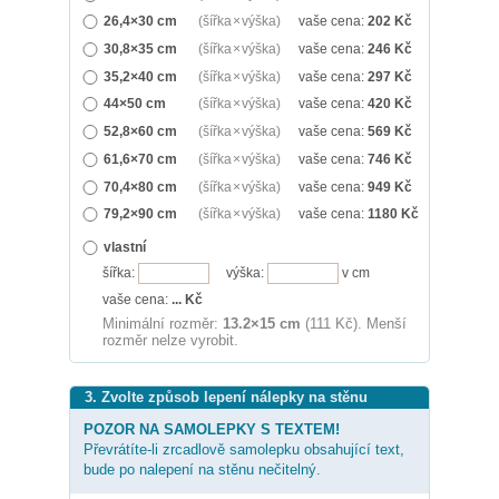
26,4×30 cm
(šířka × výška)
vaše cena:
202
Kč
30,8×35 cm
(šířka × výška)
vaše cena:
246
Kč
35,2×40 cm
(šířka × výška)
vaše cena:
297
Kč
44×50 cm
(šířka × výška)
vaše cena:
420
Kč
52,8×60 cm
(šířka × výška)
vaše cena:
569
Kč
61,6×70 cm
(šířka × výška)
vaše cena:
746
Kč
70,4×80 cm
(šířka × výška)
vaše cena:
949
Kč
79,2×90 cm
(šířka × výška)
vaše cena:
1180
Kč
vlastní
šířka:
výška:
v cm
vaše cena:
...
Kč
Minimální rozměr:
13.2×15 cm
(111 Kč). Menší
rozměr nelze vyrobit.
3. Zvolte způsob lepení nálepky na stěnu
POZOR NA SAMOLEPKY S TEXTEM!
Převrátíte-li zrcadlově samolepku obsahující text,
bude po nalepení na stěnu nečitelný.