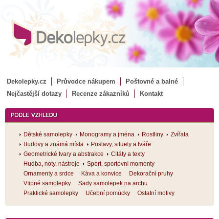
Dekolepky.cz
Průvodce nákupem
Poštovné a balné
Nejčastější dotazy
Recenze zákazníků
Kontakt
Dětské samolepky
Monogramy a jména
Rostliny
Zvířata
Budovy a známá místa
Postavy, siluety a tváře
Geometrické tvary a abstrakce
Citáty a texty
Hudba, noty, nástroje
Sport, sportovní momenty
Ornamenty a srdce
Káva a konvice
Dekorační pruhy
Vtipné samolepky
Sady samolepek na archu
Praktické samolepky
Učební pomůcky
Ostatní motivy