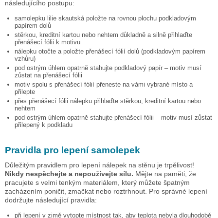
následujícího postupu:
samolepku
lilie skautská
položte na rovnou plochu podkladovým
papírem dolů
stěrkou, kreditní kartou nebo nehtem důkladně a silně přihlaďte
přenášecí fólii k motivu
nálepku otočte a položte přenášecí fólií dolů (podkladovým papírem
vzhůru)
pod ostrým úhlem opatrně stahujte podkladový papír – motiv musí
zůstat na přenášecí fólii
motiv spolu s přenášecí fólií přeneste na vámi vybrané místo a
přilepte
přes přenášecí fólii nálepku přihlaďte stěrkou, kreditní kartou nebo
nehtem
pod ostrým úhlem opatrně stahujte přenášecí fólii – motiv musí zůstat
přilepený k podkladu
Pravidla pro lepení samolepek
Důležitým pravidlem pro lepení nálepek na stěnu je trpělivost!
Nikdy nespěchejte a nepoužívejte sílu.
Mějte na paměti, že
pracujete s velmi tenkým materiálem, který můžete špatným
zacházením poničit, zmačkat nebo roztrhnout. Pro správné lepení
dodržujte následující pravidla:
při lepení v zimě vytopte místnost tak, aby teplota nebyla dlouhodobě