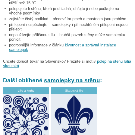
nižší než 15 °C
polepujete-li stěnu, která je chladná, ohřejte ji nebo počkejte na
vhodné podmínky
zajistěte čistý podklad – především prach a mastnota jsou problém
při lepení nespěchejte – samolepky i při nechtěném přilepení nejdou
přelepit
nepoužívejte přílišnou sílu – hrubší povrch stěny může samolepku
poničit
podrobnější informace v článku
životnost a správná instalace
samolepek
Chcete doručiť tovar na Slovensko? Prezrite si motív
polep na stenu ľalia
skautská
Další oblíbené
samolepky na stěnu
:
Lilie a kruhy
Skautská lilie