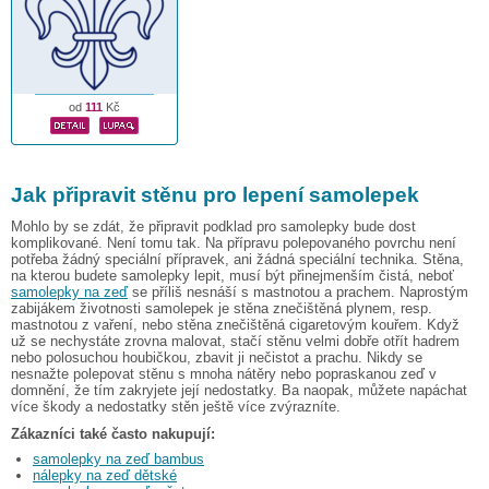
od
111
Kč
Jak připravit stěnu pro lepení samolepek
Mohlo by se zdát, že připravit podklad pro samolepky bude dost
komplikované. Není tomu tak. Na přípravu polepovaného povrchu není
potřeba žádný speciální přípravek, ani žádná speciální technika. Stěna,
na kterou budete samolepky lepit, musí být přinejmenším čistá, neboť
samolepky na zeď
se příliš nesnáší s mastnotou a prachem. Naprostým
zabijákem životnosti samolepek je stěna znečištěná plynem, resp.
mastnotou z vaření, nebo stěna znečištěná cigaretovým kouřem. Když
už se nechystáte zrovna malovat, stačí stěnu velmi dobře otřít hadrem
nebo polosuchou houbičkou, zbavit ji nečistot a prachu. Nikdy se
nesnažte polepovat stěnu s mnoha nátěry nebo popraskanou zeď v
domnění, že tím zakryjete její nedostatky. Ba naopak, můžete napáchat
více škody a nedostatky stěn ještě více zvýrazníte.
Zákazníci také často nakupují:
samolepky na zeď bambus
nálepky na zeď dětské