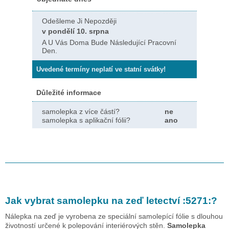
Odešleme Ji Nepozději
v pondělí 10. srpna
A U Vás Doma Bude Následující Pracovní
Den.
Uvedené termíny neplatí ve statní svátky!
Důležité informace
samolepka z více částí?
ne
samolepka s aplikační fólii?
ano
Jak vybrat samolepku na zeď
letectví :5271:
?
Nálepka na zeď je vyrobena ze speciální samolepící fólie s dlouhou
životností určené k polepování interiérových stěn.
Samolepka