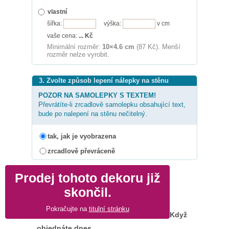
vlastní
šířka:
výška:
v cm
vaše cena:
...
Kč
Minimální rozměr:
10×4.6 cm
(87 Kč). Menší
rozměr nelze vyrobit.
3. Zvolte způsob lepení nálepky na stěnu
POZOR NA SAMOLEPKY S TEXTEM!
Převrátíte-li zrcadlově samolepku obsahující text,
bude po nalepení na stěnu nečitelný.
tak, jak je vyobrazena
zrcadlově převráceně
Prodej tohoto dekoru již
skončil.
Pokračujte na
titulní stránku
Když
objednáte dnes