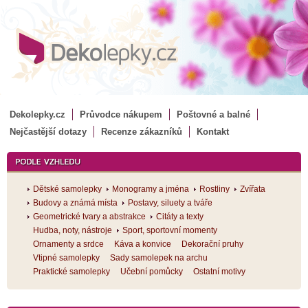
Dekolepky.cz
Průvodce nákupem
Poštovné a balné
Nejčastější dotazy
Recenze zákazníků
Kontakt
Dětské samolepky
Monogramy a jména
Rostliny
Zvířata
Budovy a známá místa
Postavy, siluety a tváře
Geometrické tvary a abstrakce
Citáty a texty
Hudba, noty, nástroje
Sport, sportovní momenty
Ornamenty a srdce
Káva a konvice
Dekorační pruhy
Vtipné samolepky
Sady samolepek na archu
Praktické samolepky
Učební pomůcky
Ostatní motivy