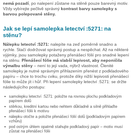
nemá pozadí
, po nalepení zůstane na stěně pouze barevný motiv.
Vždy vybírejte pečlivě správný
kontrast barvy samolepky s
barvou polepované stěny.
Jak se lepí samolepka
letectví :5271:
na
stěnu?
Nálepku
letectví :5271:
nalepíte na zeď poměrně snadno a
rychle. Stačí dodržovat správný postup a nespěchat. Až na některé
výjimky, jsou samolepky potaženy přenášecí fólií pro snadné lepení
na stěnu.
Přenášecí fólie má slabší lepivost, aby neponičila
výmalbu stěny
– není to její vada, nýbrž vlastnost. Členité
samolepky je nutné správným přihlazením přenést z podkladového
papíru – chce to trochu cviku, protože díky nižší lepivosti přenášecí
fólie to může jít i hůř. Při lepení samolepky
letectví :5271:
se držte
následujícího postupu:
samolepku
letectví :5271:
položte na rovnou plochu podkladovým
papírem dolů
stěrkou, kreditní kartou nebo nehtem důkladně a silně přihlaďte
přenášecí fólii k motivu
nálepku otočte a položte přenášecí fólií dolů (podkladovým papírem
vzhůru)
pod ostrým úhlem opatrně stahujte podkladový papír – motiv musí
zůstat na přenášecí fólii