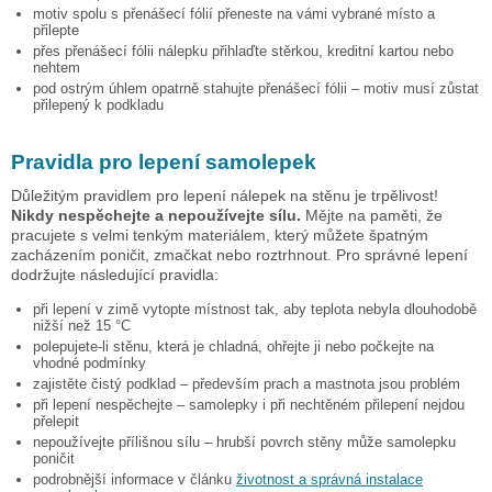
motiv spolu s přenášecí fólií přeneste na vámi vybrané místo a
přilepte
přes přenášecí fólii nálepku přihlaďte stěrkou, kreditní kartou nebo
nehtem
pod ostrým úhlem opatrně stahujte přenášecí fólii – motiv musí zůstat
přilepený k podkladu
Pravidla pro lepení samolepek
Důležitým pravidlem pro lepení nálepek na stěnu je trpělivost!
Nikdy nespěchejte a nepoužívejte sílu.
Mějte na paměti, že
pracujete s velmi tenkým materiálem, který můžete špatným
zacházením poničit, zmačkat nebo roztrhnout. Pro správné lepení
dodržujte následující pravidla:
při lepení v zimě vytopte místnost tak, aby teplota nebyla dlouhodobě
nižší než 15 °C
polepujete-li stěnu, která je chladná, ohřejte ji nebo počkejte na
vhodné podmínky
zajistěte čistý podklad – především prach a mastnota jsou problém
při lepení nespěchejte – samolepky i při nechtěném přilepení nejdou
přelepit
nepoužívejte přílišnou sílu – hrubší povrch stěny může samolepku
poničit
podrobnější informace v článku
životnost a správná instalace