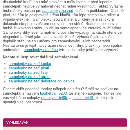
dlouhodobě kouří jsou také problém a měly byste je před lepením
samolepek nejprve vymalovat nechat řádné vyschnout. Taktéž výrazně
hrubé štuky nejsou pro
samolepky na zeď
ideálním podkladem. Obecně
platí, že čím je polepovaná stěna hladší, tím lépe samolepka přilne a
vypadá efektněji. Samolepky jsou z materiálu, který je elastický a
dokonale okopíruje veškeré nerovnosti na stěně. Budete-li polepovat
hrubě štukovanou stěnu, bude na samolepce více zřetelný reliéf stěny.
Samolepky díky svému matnému povrchu vypadají na každé stěně velmi
elegantně a téměř jako namalované. Slouží výhradně jako vizuální
doplněk stěn, nejsou určeny pro zamaskování jejich nedostatků.
Nesnažte se je lepit na výrazné nerovnosti, díry, praskliny nebo špatné
sádrování –
samolepky na stěnu
tyto nedostatky ještě více zvýrazní.
Nechte si inspirovat dalšími samolepkami:
samolepky na zeď kočka
samolepky na zeď piráti
samolepky na zeď listy
samolepky na zeď strom
samolepky na zeď dekorace do ložnice
Chcete vidět podobné motivy nálepek na stěnu? Stačí se podívat na
samolepku s názvem
basketbal :5208:
ze stejné kategorie. Taktéž pro
vás vybíráme nálepky
motocykl :5405:
a
in line :5449:
, které jistě
upoutají vaši pozornost.