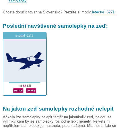
samolepek
Chcete doručiť tovar na Slovensko? Prezrite si motív
letectví :5271:
Poslední navštívené
samolepky na zeď
:
letectví :5271:
od
87
Kč
Na jakou zeď samolepky rozhodně nelepit
Ačkoliv lze samolepky nalepit téměř na jakoukoliv zeď, najdou se
výjimky kam by se samolepky rozhodně lepit neměly. Největším
nepřítelem samolepek je mastnota, prach a špína. Místnosti, kde se