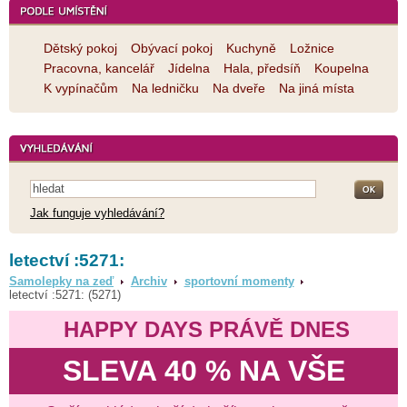
Dětský pokoj
Obývací pokoj
Kuchyně
Ložnice
Pracovna, kancelář
Jídelna
Hala, předsíň
Koupelna
K vypínačům
Na ledničku
Na dveře
Na jiná místa
Jak funguje vyhledávání?
letectví :5271:
Samolepky na zeď
Archiv
sportovní momenty
letectví :5271: (5271)
HAPPY DAYS PRÁVĚ DNES
SLEVA 40 % NA VŠE