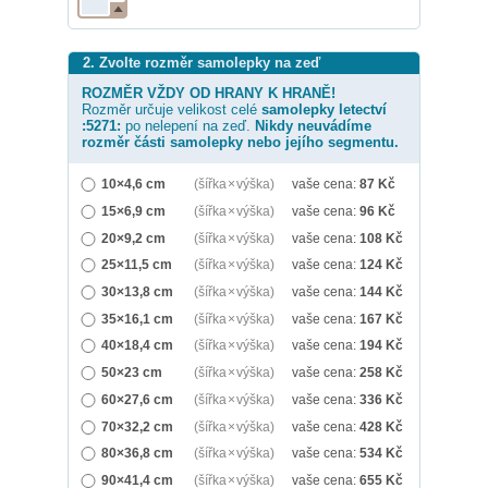
2. Zvolte rozměr samolepky na zeď
ROZMĚR VŽDY OD HRANY K HRANĚ!
Rozměr určuje velikost celé
samolepky
letectví
:5271:
po nelepení na zeď.
Nikdy neuvádíme
rozměr části samolepky nebo jejího segmentu.
10×4,6 cm
(šířka × výška)
vaše cena:
87
Kč
15×6,9 cm
(šířka × výška)
vaše cena:
96
Kč
20×9,2 cm
(šířka × výška)
vaše cena:
108
Kč
25×11,5 cm
(šířka × výška)
vaše cena:
124
Kč
30×13,8 cm
(šířka × výška)
vaše cena:
144
Kč
35×16,1 cm
(šířka × výška)
vaše cena:
167
Kč
40×18,4 cm
(šířka × výška)
vaše cena:
194
Kč
50×23 cm
(šířka × výška)
vaše cena:
258
Kč
60×27,6 cm
(šířka × výška)
vaše cena:
336
Kč
70×32,2 cm
(šířka × výška)
vaše cena:
428
Kč
80×36,8 cm
(šířka × výška)
vaše cena:
534
Kč
90×41,4 cm
(šířka × výška)
vaše cena:
655
Kč