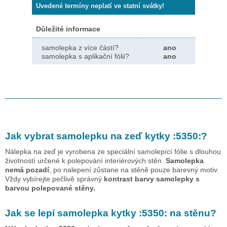
Uvedené termíny neplatí ve statní svátky!
Důležité informace
samolepka z více částí?
ano
samolepka s aplikační fólii?
ano
Jak vybrat samolepku na zeď
kytky :5350:
?
Nálepka na zeď je vyrobena ze speciální samolepící fólie s dlouhou
životností určené k polepování interiérových stěn.
Samolepka
nemá pozadí
, po nalepení zůstane na stěně pouze barevný motiv.
Vždy vybírejte pečlivě správný
kontrast barvy samolepky s
barvou polepované stěny.
Jak se lepí samolepka
kytky :5350:
na stěnu?