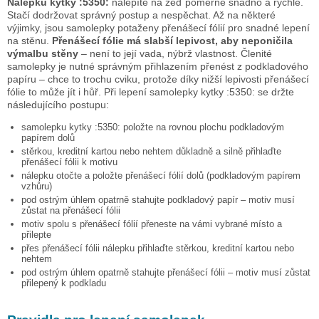
Nálepku
kytky :5350:
nalepíte na zeď poměrně snadno a rychle.
Stačí dodržovat správný postup a nespěchat. Až na některé
výjimky, jsou samolepky potaženy přenášecí fólií pro snadné lepení
na stěnu.
Přenášecí fólie má slabší lepivost, aby neponičila
výmalbu stěny
– není to její vada, nýbrž vlastnost. Členité
samolepky je nutné správným přihlazením přenést z podkladového
papíru – chce to trochu cviku, protože díky nižší lepivosti přenášecí
fólie to může jít i hůř. Při lepení samolepky
kytky :5350:
se držte
následujícího postupu:
samolepku
kytky :5350:
položte na rovnou plochu podkladovým
papírem dolů
stěrkou, kreditní kartou nebo nehtem důkladně a silně přihlaďte
přenášecí fólii k motivu
nálepku otočte a položte přenášecí fólií dolů (podkladovým papírem
vzhůru)
pod ostrým úhlem opatrně stahujte podkladový papír – motiv musí
zůstat na přenášecí fólii
motiv spolu s přenášecí fólií přeneste na vámi vybrané místo a
přilepte
přes přenášecí fólii nálepku přihlaďte stěrkou, kreditní kartou nebo
nehtem
pod ostrým úhlem opatrně stahujte přenášecí fólii – motiv musí zůstat
přilepený k podkladu