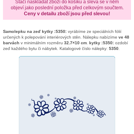
Stačí naskládat zboží do košíku a sleva se v něm
objeví jako poslední položka před celkovým součtem.
Ceny v detailu zboží jsou před slevou!
Samolepku na zeď
kytky :5350:
vyrábíme ze speciálních fólií
určených k polepování interiérových stěn. Nálepku nabízíme
ve 48
barvách
v minimálním rozměru
32.7×10 cm
.
kytky :5350:
ozdobí
zeď každého bytu či nábytek. Katalogové číslo nálepky:
5350
.