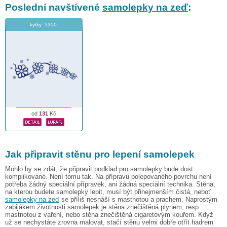
Poslední navštívené
samolepky na zeď
:
kytky :5350:
od
131
Kč
Jak připravit stěnu pro lepení samolepek
Mohlo by se zdát, že připravit podklad pro samolepky bude dost
komplikované. Není tomu tak. Na přípravu polepovaného povrchu není
potřeba žádný speciální přípravek, ani žádná speciální technika. Stěna,
na kterou budete samolepky lepit, musí být přinejmenším čistá, neboť
samolepky na zeď
se příliš nesnáší s mastnotou a prachem. Naprostým
zabijákem životnosti samolepek je stěna znečištěná plynem, resp.
mastnotou z vaření, nebo stěna znečištěná cigaretovým kouřem. Když
už se nechystáte zrovna malovat, stačí stěnu velmi dobře otřít hadrem