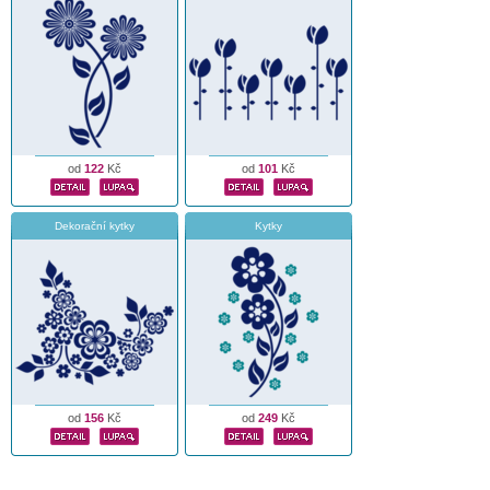
od
122
Kč
od
101
Kč
Dekorační kytky
Kytky
od
156
Kč
od
249
Kč