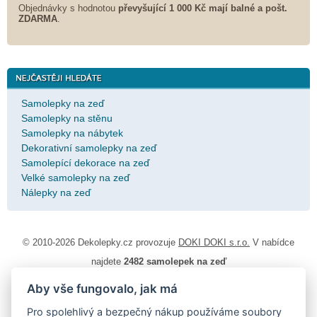
Objednávky s hodnotou
převyšující 1 000 Kč mají balné a
pošt.
ZDARMA
.
Samolepky na zeď
Samolepky na stěnu
Samolepky na nábytek
Dekorativní samolepky na zeď
Samolepící dekorace na zeď
Velké samolepky na zeď
Nálepky na zeď
© 2010-2026 Dekolepky.cz provozuje
DOKI DOKI s.r.o.
V nabídce
najdete
2482 samolepek na zeď
Aby vše fungovalo, jak má
Návod k lepení
|
Životnost samolepek na zeď
|
Magazín
|
Obchodní
podmínky
|
Ochrana osobních údajů
|
Cookies
|
Reklamační řád
|
Pro spolehlivý a bezpečný nákup používáme soubory