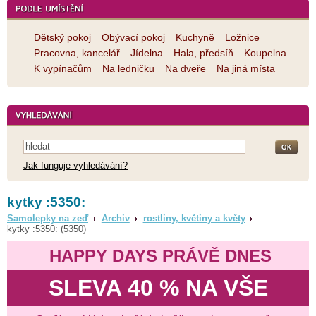
Dětský pokoj
Obývací pokoj
Kuchyně
Ložnice
Pracovna, kancelář
Jídelna
Hala, předsíň
Koupelna
K vypínačům
Na ledničku
Na dveře
Na jiná místa
Jak funguje vyhledávání?
kytky :5350:
Samolepky na zeď
Archiv
rostliny, květiny a květy
kytky :5350: (5350)
HAPPY DAYS PRÁVĚ DNES
SLEVA 40 % NA VŠE