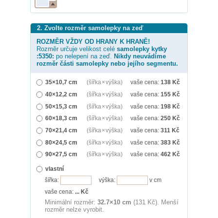
2. Zvolte rozměr samolepky na zeď
ROZMĚR VŽDY OD HRANY K HRANĚ!
Rozměr určuje velikost celé
samolepky
kytky
:5350:
po nelepení na zeď.
Nikdy neuvádíme
rozměr části samolepky nebo jejího segmentu.
35×10,7 cm
(šířka × výška)
vaše cena:
138
Kč
40×12,2 cm
(šířka × výška)
vaše cena:
155
Kč
50×15,3 cm
(šířka × výška)
vaše cena:
198
Kč
60×18,3 cm
(šířka × výška)
vaše cena:
250
Kč
70×21,4 cm
(šířka × výška)
vaše cena:
311
Kč
80×24,5 cm
(šířka × výška)
vaše cena:
383
Kč
90×27,5 cm
(šířka × výška)
vaše cena:
462
Kč
vlastní
šířka:
výška:
v cm
vaše cena:
...
Kč
Minimální rozměr:
32.7×10 cm
(131 Kč). Menší
rozměr nelze vyrobit.