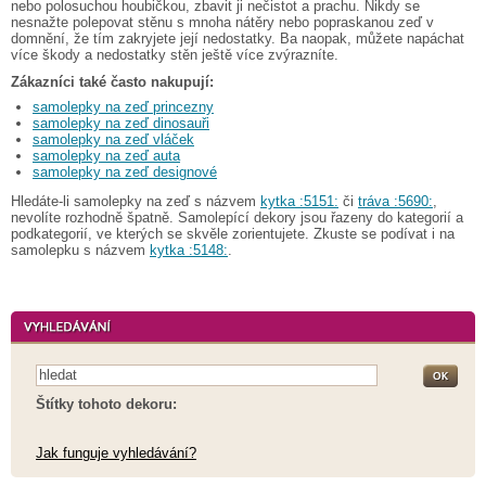
nebo polosuchou houbičkou, zbavit ji nečistot a prachu. Nikdy se
nesnažte polepovat stěnu s mnoha nátěry nebo popraskanou zeď v
domnění, že tím zakryjete její nedostatky. Ba naopak, můžete napáchat
více škody a nedostatky stěn ještě více zvýrazníte.
Zákazníci také často nakupují:
samolepky na zeď princezny
samolepky na zeď dinosauři
samolepky na zeď vláček
samolepky na zeď auta
samolepky na zeď designové
Hledáte-li samolepky na zeď s názvem
kytka :5151:
či
tráva :5690:
,
nevolíte rozhodně špatně. Samolepící dekory jsou řazeny do kategorií a
podkategorií, ve kterých se skvěle zorientujete. Zkuste se podívat i na
samolepku s názvem
kytka :5148:
.
Štítky tohoto dekoru:
Jak funguje vyhledávání?