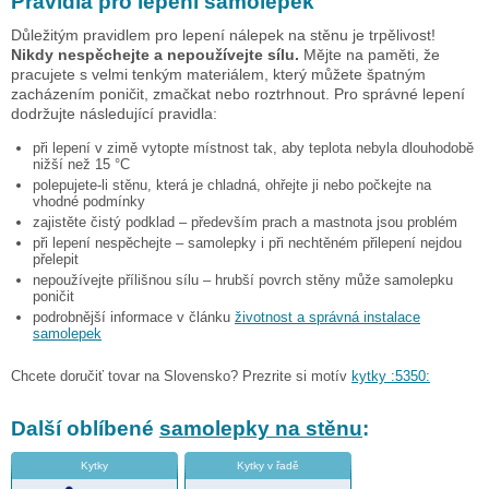
Pravidla pro lepení samolepek
Důležitým pravidlem pro lepení nálepek na stěnu je trpělivost!
Nikdy nespěchejte a nepoužívejte sílu.
Mějte na paměti, že
pracujete s velmi tenkým materiálem, který můžete špatným
zacházením poničit, zmačkat nebo roztrhnout. Pro správné lepení
dodržujte následující pravidla:
při lepení v zimě vytopte místnost tak, aby teplota nebyla dlouhodobě
nižší než 15 °C
polepujete-li stěnu, která je chladná, ohřejte ji nebo počkejte na
vhodné podmínky
zajistěte čistý podklad – především prach a mastnota jsou problém
při lepení nespěchejte – samolepky i při nechtěném přilepení nejdou
přelepit
nepoužívejte přílišnou sílu – hrubší povrch stěny může samolepku
poničit
podrobnější informace v článku
životnost a správná instalace
samolepek
Chcete doručiť tovar na Slovensko? Prezrite si motív
kytky :5350:
Další oblíbené
samolepky na stěnu
:
Kytky
Kytky v řadě