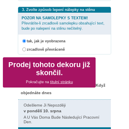
3. Zvolte způsob lepení nálepky na stěnu
POZOR NA SAMOLEPKY S TEXTEM!
Převrátíte-li zrcadlově samolepku obsahující text,
bude po nalepení na stěnu nečitelný.
tak, jak je vyobrazena
zrcadlově převráceně
Prodej tohoto dekoru již
skončil.
Pokračujte na
titulní stránku
Když
objednáte dnes
Odešleme Ji Nepozději
v pondělí 10. srpna
A U Vás Doma Bude Následující Pracovní
Den.