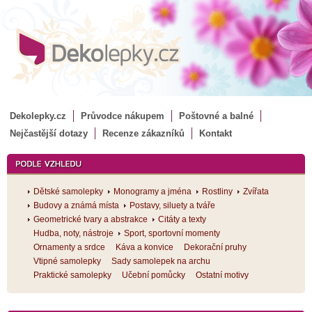
Dekolepky.cz
Průvodce nákupem
Poštovné a balné
Nejčastější dotazy
Recenze zákazníků
Kontakt
Dětské samolepky
Monogramy a jména
Rostliny
Zvířata
Budovy a známá místa
Postavy, siluety a tváře
Geometrické tvary a abstrakce
Citáty a texty
Hudba, noty, nástroje
Sport, sportovní momenty
Ornamenty a srdce
Káva a konvice
Dekorační pruhy
Vtipné samolepky
Sady samolepek na archu
Praktické samolepky
Učební pomůcky
Ostatní motivy