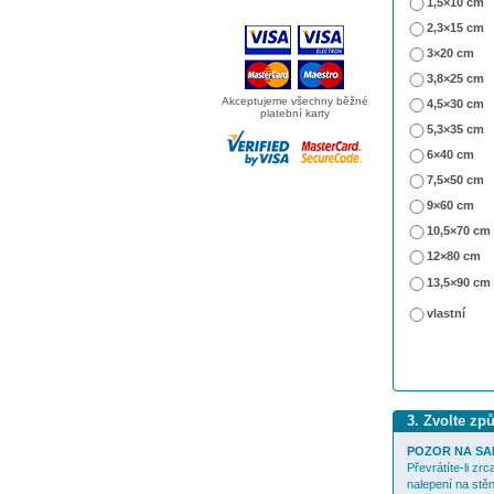
1,5×10 cm
2,3×15 cm
3×20 cm
3,8×25 cm
Akceptujeme všechny běžné
4,5×30 cm
platební karty
5,3×35 cm
6×40 cm
7,5×50 cm
9×60 cm
10,5×70 cm
12×80 cm
13,5×90 cm
vlastní
3. Zvolte zp
POZOR NA SA
Převrátíte-li zr
nalepení na stěn