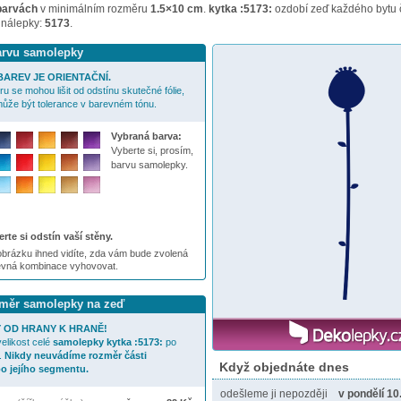
barvách
v minimálním rozměru
1.5×10 cm
.
kytka :5173:
ozdobí zeď každého bytu č
 nálepky:
5173
.
barvu samolepky
AREV JE ORIENTAČNÍ.
u se mohou lišit od odstínu skutečné fólie,
ůže být tolerance v barevném tónu.
Vybraná barva:
Vyberte si, prosím,
barvu samolepky.
rte si odstín vaší stěny.
brázku ihned vidíte, zda vám bude zvolená
evná kombinace vyhovovat.
ozměr samolepky na zeď
 OD HRANY K HRANĚ!
elikost celé
samolepky
kytka :5173:
po
.
Nikdy neuvádíme rozměr části
Když objednáte dnes
o jejího segmentu.
odešleme ji nepozději
v pondělí 10