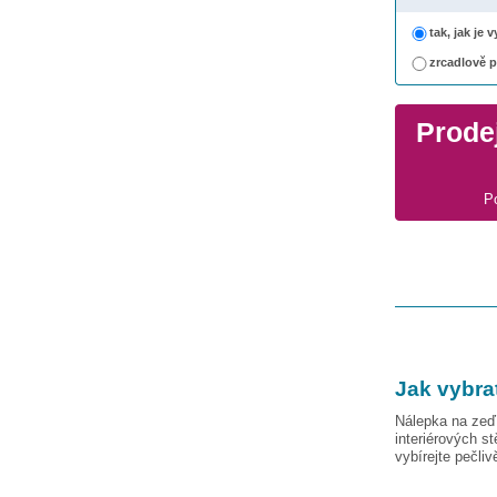
tak, jak je
zrcadlově 
Prodej
P
Jak vybra
Nálepka na zeď 
interiérových s
vybírejte pečli