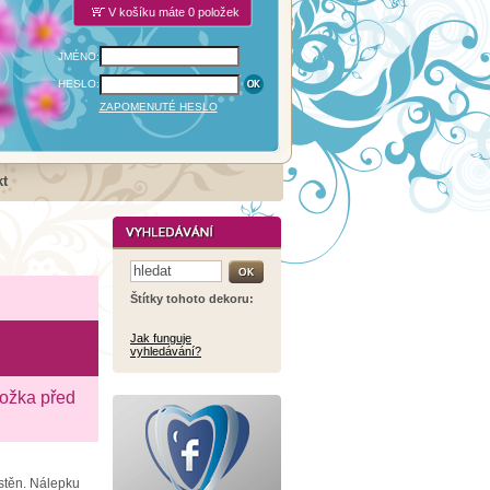
V košíku máte 0 položek
JMÉNO:
HESLO:
ZAPOMENUTÉ HESLO
t
Štítky tohoto dekoru:
Jak funguje
vyhledávání?
ložka před
 stěn. Nálepku