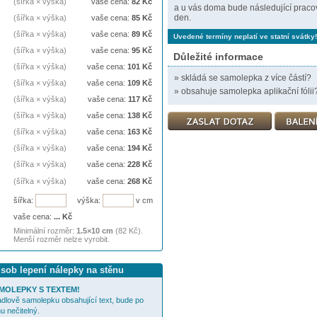
(šířka × výška)
vaše cena:
82
Kč
a u vás doma bude následující praco
den.
(šířka × výška)
vaše cena:
85
Kč
(šířka × výška)
vaše cena:
89
Kč
Uvedené termíny neplatí ve statní svátky!
(šířka × výška)
vaše cena:
95
Kč
Důležité informace
(šířka × výška)
vaše cena:
101
Kč
»
skládá se samolepka z více částí?
(šířka × výška)
vaše cena:
109
Kč
»
obsahuje samolepka aplikační fólii
(šířka × výška)
vaše cena:
117
Kč
(šířka × výška)
vaše cena:
138
Kč
(šířka × výška)
vaše cena:
163
Kč
(šířka × výška)
vaše cena:
194
Kč
(šířka × výška)
vaše cena:
228
Kč
(šířka × výška)
vaše cena:
268
Kč
šířka:
výška:
v cm
vaše cena:
...
Kč
Minimální rozměr:
1.5×10 cm
(82 Kč).
Menší rozměr nelze vyrobit.
ůsob lepení nálepky na stěnu
MOLEPKY S TEXTEM!
cadlově samolepku obsahující text, bude po
u nečitelný.