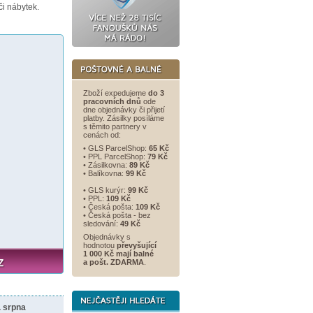
i nábytek.
Zboží expedujeme
do 3
pracovních dnů
ode
dne objednávky či přijetí
platby. Zásilky posíláme
s těmito partnery v
cenách od:
• GLS ParcelShop:
65 Kč
• PPL ParcelShop:
79 Kč
• Zásilkovna:
89 Kč
• Balíkovna:
99 Kč
• GLS kurýr:
99 Kč
• PPL:
109 Kč
• Česká pošta:
109 Kč
• Česká pošta - bez
sledování:
49 Kč
Objednávky s
hodnotou
převyšující
1 000 Kč mají balné
a
pošt. ZDARMA
.
. srpna