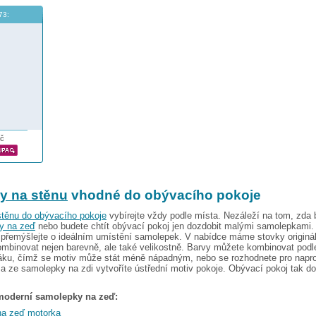
73:
č
y na stěnu
vhodné do obývacího pokoje
těnu do obývacího pokoje
vybírejte vždy podle místa. Nezáleží na tom, zda 
y na zeď
nebo budete chtít obývací pokoj jen dozdobit malými samolepkami.
 přemýšlejte o ideálním umístění samolepek. V nabídce máme stovky originá
mbinovat nejen barevně, ale také velikostně. Barvy můžete kombinovat podl
áku, čímž se motiv může stát méně nápadným, nebo se rozhodnete pro napro
a ze samolepky na zdi vytvoříte ústřední motiv pokoje. Obývací pokoj tak d
 moderní samolepky na zeď:
na zeď motorka