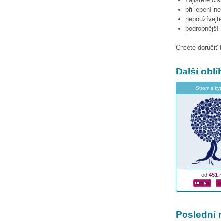
zajistěte či
při lepení n
nepoužívejte
podrobnější
Chcete doručiť 
Další obl
Strom s ky
od
451
Poslední 