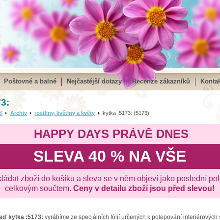
Poštovné a balné
Nejčastější dotazy
Recenze zákazníků
Kontak
73:
ď
Archiv
rostliny, květiny a květy
kytka :5173: (5173)
HAPPY DAYS PRÁVĚ DNES
SLEVA 40 % NA VŠE
kládat zboží do košíku a sleva se v něm objeví jako poslední po
celkovým součtem.
Ceny v detailu zboží jsou před slevou!
zeď
kytka :5173:
vyrábíme ze speciálních fólií určených k polepování interiérových