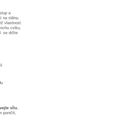
stup a
í na stěnu.
rž vlastnost.
rochu cviku,
:
se držte
ii
du
ejte sílu.
 poničit,