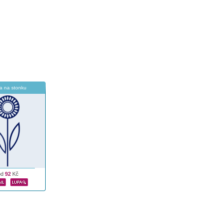
a na stonku
od
92
Kč