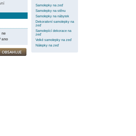
vní
Samolepky na zeď
Samolepky na stěnu
Samolepky na nábytek
Dekorativní samolepky na
zeď
Samolepící dekorace na
ne
zeď
?
ano
Velké samolepky na zeď
Nálepky na zeď