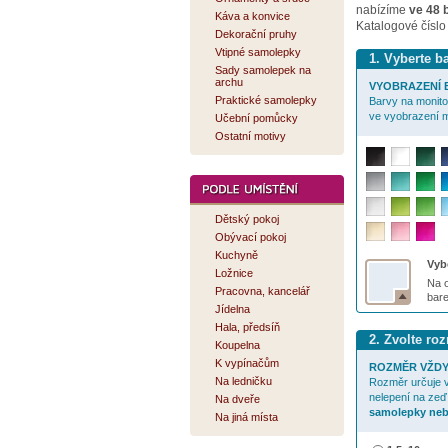
nabízíme
ve 48 
Káva a konvice
Katalogové číslo
Dekorační pruhy
Vtipné samolepky
1. Vyberte 
Sady samolepek na
archu
VYOBRAZENÍ B
Praktické samolepky
Barvy na monitor
ve vyobrazení m
Učební pomůcky
Ostatní motivy
Dětský pokoj
Obývací pokoj
Kuchyně
Vybe
Ložnice
Na o
Pracovna, kancelář
bar
Jídelna
Hala, předsíň
2. Zvolte r
Koupelna
K vypínačům
ROZMĚR VŽDY
Na ledničku
Rozměr určuje v
nelepení na zeď
Na dveře
samolepky neb
Na jiná místa