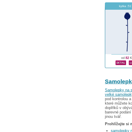
kytka :51
od
82
K
Samolepk
Samolepky na s
velké samolepk
pod kontrolou a
které můžete ko
doplňků v obýv
barevné podání 
jinou tvář.
Prohlížejte si
samolepky 