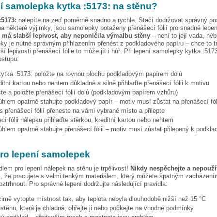
pí samolepka
kytka :5173:
na stěnu?
:5173:
nalepíte na zeď poměrně snadno a rychle. Stačí dodržovat správný po
a některé výjimky, jsou samolepky potaženy přenášecí fólií pro snadné lepen
e má slabší lepivost, aby neponičila výmalbu stěny
– není to její vada, nýb
ky je nutné správným přihlazením přenést z podkladového papíru – chce to t
ší lepivosti přenášecí fólie to může jít i hůř. Při lepení samolepky
kytka :5173
ostupu:
kytka :5173:
položte na rovnou plochu podkladovým papírem dolů
ditní kartou nebo nehtem důkladně a silně přihlaďte přenášecí fólii k motivu
te a položte přenášecí fólií dolů (podkladovým papírem vzhůru)
hlem opatrně stahujte podkladový papír – motiv musí zůstat na přenášecí fól
s přenášecí fólií přeneste na vámi vybrané místo a přilepte
cí fólii nálepku přihlaďte stěrkou, kreditní kartou nebo nehtem
hlem opatrně stahujte přenášecí fólii – motiv musí zůstat přilepený k podkla
pro lepení samolepek
dlem pro lepení nálepek na stěnu je trpělivost!
Nikdy nespěchejte a nepoužív
, že pracujete s velmi tenkým materiálem, který můžete špatným zacházením
ztrhnout. Pro správné lepení dodržujte následující pravidla:
 zimě vytopte místnost tak, aby teplota nebyla dlouhodobě nižší než 15 °C
i stěnu, která je chladná, ohřejte ji nebo počkejte na vhodné podmínky