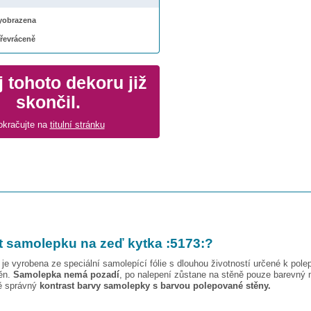
 vyobrazena
převráceně
 tohoto dekoru již
skončil.
okračujte na
titulní stránku
t samolepku na zeď
kytka :5173:
?
je vyrobena ze speciální samolepící fólie s dlouhou životností určené k pole
těn.
Samolepka nemá pozadí
, po nalepení zůstane na stěně pouze barevný 
vě správný
kontrast barvy samolepky s barvou polepované stěny.