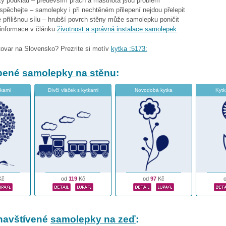
stý podklad – především prach a mastnota jsou problém
espěchejte – samolepky i při nechtěném přilepení nejdou přelepit
 přílišnou sílu – hrubší povrch stěny může samolepku poničit
 informace v článku
životnost a správná instalace samolepek
tovar na Slovensko? Prezrite si motív
kytka :5173:
íbené
samolepky na stěnu
:
tkami
Dívčí vláček s kytkami
Novodobá kytka
Kytk
Kč
od
119
Kč
od
97
Kč
navštívené
samolepky na zeď
: