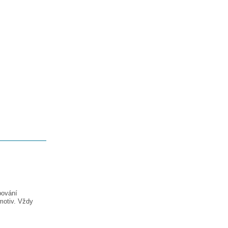
pování
motiv. Vždy