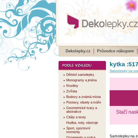
Dekolepky.cz
Průvodce nákupem
kytka :51
Samolepky na ze
Dětské samolepky
Monogramy a jména
Rostliny
Zvířata
Budovy a známá místa
Postavy, siluety a tváře
Geometrické tvary a
Stačí nas
abstrakce
Citáty a texty
Hudba, noty, nástroje
Sport, sportovní
momenty
Samolepku na 
Ornamenty a srdce