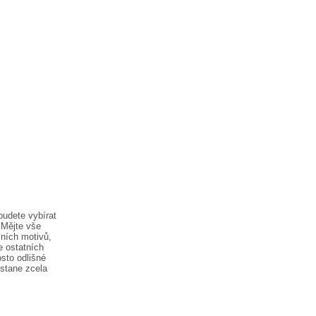
budete vybírat
 Mějte vše
lních motivů,
e ostatních
sto odlišné
ostane zcela