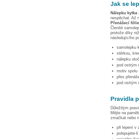
Jak se le
Nálepku
kytka 
nespěchat. Až n
Přenášecí fóli
Členité samolep
protože díky niž
následujícího p
samolepku
stěrkou, kre
nálepku otoč
pod ostrým ú
motiv spolu 
přes přenáše
pod ostrým ú
Pravidla 
Důležitým pravi
Mějte na paměti
zmačkat nebo ro
při lepení v
polepujete-l