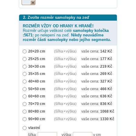
2. Zvolte rozměr samolepky na zeď
ROZMĚR VŽDY OD HRANY K HRANĚ!
Rozměr určuje velikost celé
samolepky
kolečka
:5671:
po nelepení na zeď.
Nikdy neuvádíme
rozměr části samolepky nebo jejího segmentu.
20×20 cm
(šířka × výška)
vaše cena:
142
Kč
25×25 cm
(šířka × výška)
vaše cena:
177
Kč
30×30 cm
(šířka × výška)
vaše cena:
219
Kč
35×35 cm
(šířka × výška)
vaše cena:
269
Kč
40×40 cm
(šířka × výška)
vaše cena:
327
Kč
50×50 cm
(šířka × výška)
vaše cena:
466
Kč
60×60 cm
(šířka × výška)
vaše cena:
636
Kč
70×70 cm
(šířka × výška)
vaše cena:
836
Kč
80×80 cm
(šířka × výška)
vaše cena:
1068
Kč
90×90 cm
(šířka × výška)
vaše cena:
1330
Kč
vlastní
šířka:
výška:
v cm