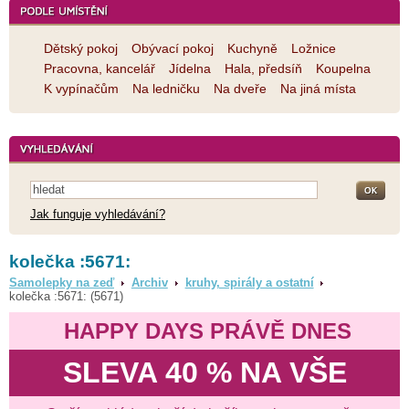
Dětský pokoj
Obývací pokoj
Kuchyně
Ložnice
Pracovna, kancelář
Jídelna
Hala, předsíň
Koupelna
K vypínačům
Na ledničku
Na dveře
Na jiná místa
Jak funguje vyhledávání?
kolečka :5671:
Samolepky na zeď
Archiv
kruhy, spirály a ostatní
kolečka :5671: (5671)
HAPPY DAYS PRÁVĚ DNES
SLEVA 40 % NA VŠE