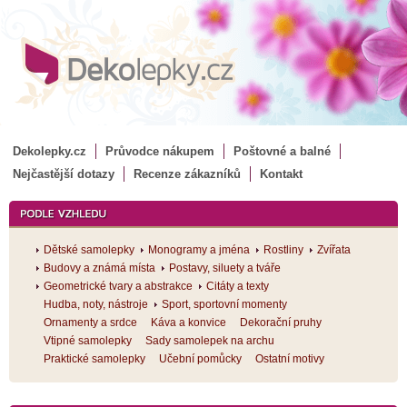
Dekolepky.cz
Průvodce nákupem
Poštovné a balné
Nejčastější dotazy
Recenze zákazníků
Kontakt
Dětské samolepky
Monogramy a jména
Rostliny
Zvířata
Budovy a známá místa
Postavy, siluety a tváře
Geometrické tvary a abstrakce
Citáty a texty
Hudba, noty, nástroje
Sport, sportovní momenty
Ornamenty a srdce
Káva a konvice
Dekorační pruhy
Vtipné samolepky
Sady samolepek na archu
Praktické samolepky
Učební pomůcky
Ostatní motivy