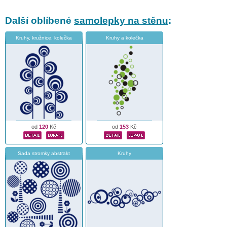
Další oblíbené
samolepky na stěnu
:
Kruhy, kružnice, kolečka
Kruhy a kolečka
od
120
Kč
od
153
Kč
Sada stromky abstrakt
Kruhy