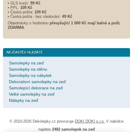
• GLS kurýr:
99 Kč
• PPL:
109 Kč
• Česká pošta:
109 Kč
• Česká pošta - bez sledování:
49 Kč
Objednávky s hodnotou
převyšující 1 000 Kč mají balné a
pošt.
ZDARMA
.
Samolepky na zeď
Samolepky na stěnu
Samolepky na nábytek
Dekorativní samolepky na zeď
Samolepící dekorace na zeď
Velké samolepky na zeď
Nálepky na zeď
© 2010-2026 Dekolepky.cz provozuje
DOKI DOKI s.r.o.
V nabídce
najdete
2482 samolepek na zeď