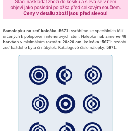
Stačí naskládat zboží do košíku a sleva se v něm
objeví jako poslední položka před celkovým součtem.
Ceny v detailu zboží jsou před slevou!
Samolepku na zeď
kolečka :5671:
vyrábíme ze speciálních fólií
určených k polepování interiérových stěn. Nálepku nabízíme
ve 48
barvách
v minimálním rozměru
20×20 cm
.
kolečka :5671:
ozdobí
zeď každého bytu či nábytek. Katalogové číslo nálepky:
5671
.