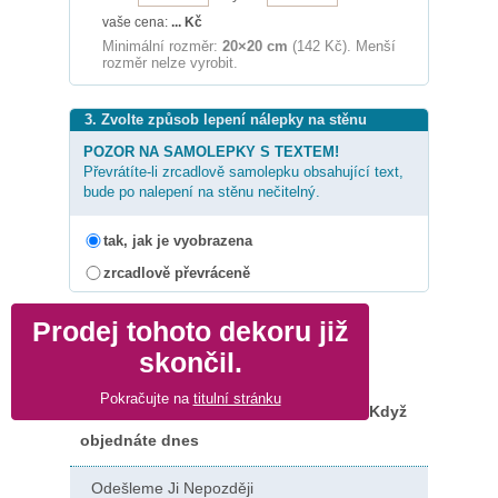
vaše cena:
...
Kč
Minimální rozměr:
20×20 cm
(142 Kč). Menší
rozměr nelze vyrobit.
3. Zvolte způsob lepení nálepky na stěnu
POZOR NA SAMOLEPKY S TEXTEM!
Převrátíte-li zrcadlově samolepku obsahující text,
bude po nalepení na stěnu nečitelný.
tak, jak je vyobrazena
zrcadlově převráceně
Prodej tohoto dekoru již
skončil.
Pokračujte na
titulní stránku
Když
objednáte dnes
Odešleme Ji Nepozději