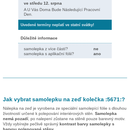
ve středu 12. srpna
A U Vás Doma Bude Následující Pracovní
Den.
Uvedené termíny neplatí ve statní svátky!
Důležité informace
samolepka z více částí?
ne
samolepka s aplikační fólii?
ano
Jak vybrat samolepku na zeď
kolečka :5671:
?
Nálepka na zeď je vyrobena ze speciální samolepící fólie s dlouhou
životností určené k polepování interiérových stěn.
Samolepka
nemá pozadí
, po nalepení zůstane na stěně pouze barevný motiv.
Vždy vybírejte pečlivě správný
kontrast barvy samolepky s
barvou polepované stěny.