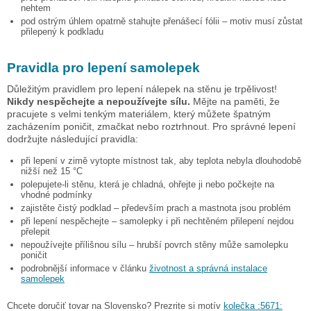
nehtem
pod ostrým úhlem opatrně stahujte přenášecí fólii – motiv musí zůstat
přilepený k podkladu
Pravidla pro lepení samolepek
Důležitým pravidlem pro lepení nálepek na stěnu je trpělivost!
Nikdy nespěchejte a nepoužívejte sílu.
Mějte na paměti, že
pracujete s velmi tenkým materiálem, který můžete špatným
zacházením poničit, zmačkat nebo roztrhnout. Pro správné lepení
dodržujte následující pravidla:
při lepení v zimě vytopte místnost tak, aby teplota nebyla dlouhodobě
nižší než 15 °C
polepujete-li stěnu, která je chladná, ohřejte ji nebo počkejte na
vhodné podmínky
zajistěte čistý podklad – především prach a mastnota jsou problém
při lepení nespěchejte – samolepky i při nechtěném přilepení nejdou
přelepit
nepoužívejte přílišnou sílu – hrubší povrch stěny může samolepku
poničit
podrobnější informace v článku
životnost a správná instalace
samolepek
Chcete doručiť tovar na Slovensko? Prezrite si motív
kolečka :5671: