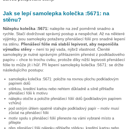
Jak se lepí samolepka
kolečka :5671:
na
stěnu?
Nálepku
kolečka :5671:
nalepíte na zeď poměrně snadno a
rychle. Stačí dodržovat správný postup a nespěchat. Až na některé
výjimky, jsou samolepky potaženy přenášecí fólií pro snadné lepení
na stěnu.
Přenášecí fólie má slabší lepivost, aby neponičila
výmalbu stěny
– není to její vada, nýbrž vlastnost. Členité
samolepky je nutné správným přihlazením přenést z podkladového
papíru – chce to trochu cviku, protože díky nižší lepivosti přenášecí
fólie to může jít i hůř. Při lepení samolepky
kolečka :5671:
se držte
následujícího postupu:
samolepku
kolečka :5671:
položte na rovnou plochu podkladovým
papírem dolů
stěrkou, kreditní kartou nebo nehtem důkladně a silně přihlaďte
přenášecí fólii k motivu
nálepku otočte a položte přenášecí fólií dolů (podkladovým papírem
vzhůru)
pod ostrým úhlem opatrně stahujte podkladový papír – motiv musí
zůstat na přenášecí fólii
motiv spolu s přenášecí fólií přeneste na vámi vybrané místo a
přilepte
přes přenášecí fólii nálepku přihlaďte stěrkou, kreditní kartou nebo