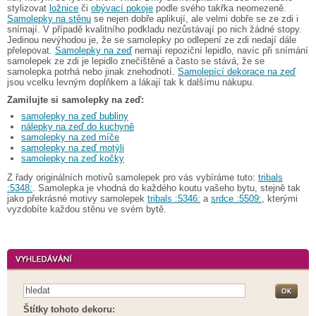
stylizovat
ložnice
či
obývací pokoje
podle svého takřka neomezeně.
Samolepky na stěnu
se nejen dobře aplikují, ale velmi dobře se ze zdi i
snímají. V případě kvalitního podkladu nezůstávají po nich žádné stopy.
Jedinou nevýhodou je, že se samolepky po odlepení ze zdi nedají dále
přelepovat.
Samolepky na zeď
nemají repoziční lepidlo, navíc při snímání
samolepek ze zdi je lepidlo znečištěné a často se stává, že se
samolepka potrhá nebo jinak znehodnotí.
Samolepící dekorace na zeď
jsou vcelku levným doplňkem a lákají tak k dalšímu nákupu.
Zamilujte si samolepky na zeď:
samolepky na zeď bubliny
nálepky na zeď do kuchyně
samolepky na zed míče
samolepky na zeď motýli
samolepky na zeď kočky
Z řady originálních motivů samolepek pro vás vybíráme tuto:
tribals
:5348:
. Samolepka je vhodná do každého koutu vašeho bytu, stejně tak
jako překrásné motivy samolepek
tribals :5346:
a
srdce :5509:
, kterými
vyzdobíte každou stěnu ve svém bytě.
Štítky tohoto dekoru: