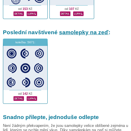
od
153
Kč
od
107
Kč
Poslední navštívené
samolepky na zeď
:
kolečka :5671:
od
142
Kč
Snadno přilepte, jednoduše odlepte
Není žádným překvapením, že jsou samolepky velice oblíbené zejména u
lidí, kterým se rychle mění vkus. Díky samolepkám na zeď si můžete