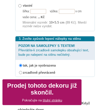
vlastní
šířka:
výška:
v cm
vaše cena:
...
Kč
Minimální rozměr:
10×5.5 cm
(89 Kč). Menší
rozměr nelze vyrobit.
3. Zvolte způsob lepení nálepky na stěnu
POZOR NA SAMOLEPKY S TEXTEM!
Převrátíte-li zrcadlově samolepku obsahující text,
bude po nalepení na stěnu nečitelný.
tak, jak je vyobrazena
zrcadlově převráceně
Prodej tohoto dekoru již
skončil.
Pokračujte na
titulní stránku
Když
objednáte dnes