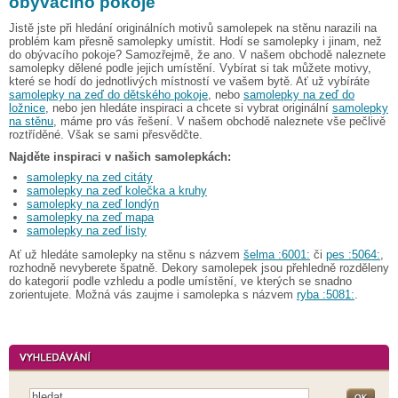
obývacího pokoje
Jistě jste při hledání originálních motivů samolepek na stěnu narazili na
problém kam přesně samolepky umístit. Hodí se samolepky i jinam, než
do obývacího pokoje? Samozřejmě, že ano. V našem obchodě naleznete
samolepky dělené podle jejich umístění. Vybírat si tak můžete motivy,
které se hodí do jednotlivých místností ve vašem bytě. Ať už vybíráte
samolepky na zeď do dětského pokoje
, nebo
samolepky na zeď do
ložnice
, nebo jen hledáte inspiraci a chcete si vybrat originální
samolepky
na stěnu
, máme pro vás řešení. V našem obchodě naleznete vše pečlivě
roztříděné. Však se sami přesvědčte.
Najděte inspiraci v našich samolepkách:
samolepky na zed citáty
samolepky na zeď kolečka a kruhy
samolepky na zeď londýn
samolepky na zeď mapa
samolepky na zeď listy
Ať už hledáte samolepky na stěnu s názvem
šelma :6001:
či
pes :5064:
,
rozhodně nevyberete špatně. Dekory samolepek jsou přehledně rozděleny
do kategorií podle vzhledu a podle umístění, ve kterých se snadno
zorientujete. Možná vás zaujme i samolepka s názvem
ryba :5081:
.