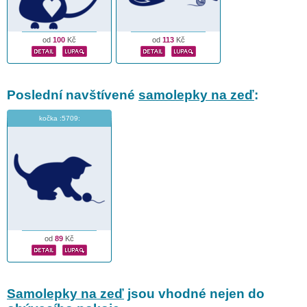
od
100
Kč
od
113
Kč
Poslední navštívené
samolepky na zeď
:
kočka :5709:
od
89
Kč
Samolepky na zeď
jsou vhodné nejen do