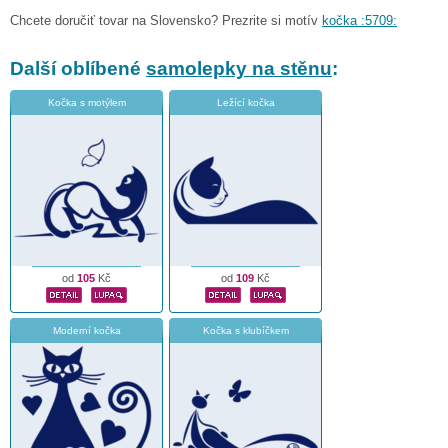
Chcete doručiť tovar na Slovensko? Prezrite si motív
kočka :5709:
Další oblíbené
samolepky na stěnu
:
Kočka s motýlem
Ležící kočka
od
105
Kč
od
109
Kč
Moderní kočka
Kočka s klubíčkem