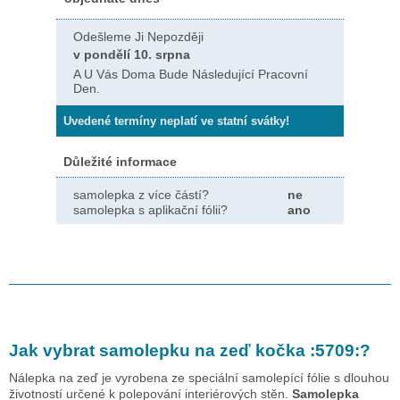
Odešleme Ji Nepozději
v pondělí 10. srpna
A U Vás Doma Bude Následující Pracovní
Den.
Uvedené termíny neplatí ve statní svátky!
Důležité informace
samolepka z více částí?
ne
samolepka s aplikační fólii?
ano
Jak vybrat samolepku na zeď
kočka :5709:
?
Nálepka na zeď je vyrobena ze speciální samolepící fólie s dlouhou
životností určené k polepování interiérových stěn.
Samolepka