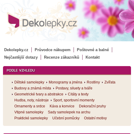
Dekolepky.cz
Průvodce nákupem
Poštovné a balné
Nejčastější dotazy
Recenze zákazníků
Kontakt
Dětské samolepky
Monogramy a jména
Rostliny
Zvířata
Budovy a známá místa
Postavy, siluety a tváře
Geometrické tvary a abstrakce
Citáty a texty
Hudba, noty, nástroje
Sport, sportovní momenty
Ornamenty a srdce
Káva a konvice
Dekorační pruhy
Vtipné samolepky
Sady samolepek na archu
Praktické samolepky
Učební pomůcky
Ostatní motivy