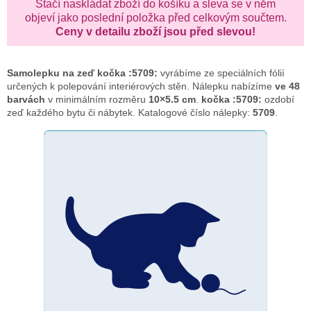
Stačí naskládat zboží do košíku a sleva se v něm
objeví jako poslední položka před celkovým součtem.
Ceny v detailu zboží jsou před slevou!
Samolepku na zeď
kočka :5709:
vyrábíme ze speciálních fólií
určených k polepování interiérových stěn. Nálepku nabízíme
ve 48
barvách
v minimálním rozměru
10×5.5 cm
.
kočka :5709:
ozdobí
zeď každého bytu či nábytek. Katalogové číslo nálepky:
5709
.