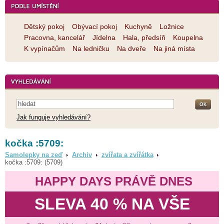
Dětský pokoj
Obývací pokoj
Kuchyně
Ložnice
Pracovna, kancelář
Jídelna
Hala, předsíň
Koupelna
K vypínačům
Na ledničku
Na dveře
Na jiná místa
Jak funguje vyhledávání?
kočka :5709:
Samolepky na zeď
Archiv
zvířata a zvířátka
kočka :5709: (5709)
HAPPY DAYS PRÁVĚ DNES
SLEVA 40 % NA VŠE