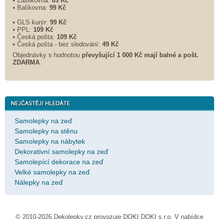
• Zásilkovna:
89 Kč
• Balíkovna:
99 Kč
• GLS kurýr:
99 Kč
• PPL:
109 Kč
• Česká pošta:
109 Kč
• Česká pošta - bez sledování:
49 Kč
Objednávky s hodnotou
převyšující 1 000 Kč mají balné a
pošt.
ZDARMA
.
Samolepky na zeď
Samolepky na stěnu
Samolepky na nábytek
Dekorativní samolepky na zeď
Samolepící dekorace na zeď
Velké samolepky na zeď
Nálepky na zeď
© 2010-2026 Dekolepky.cz provozuje
DOKI DOKI s.r.o.
V nabídce