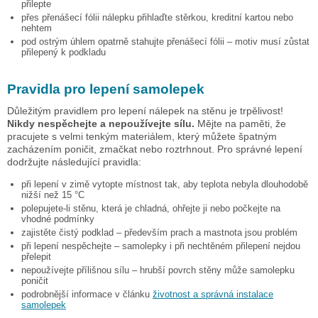
přilepte
přes přenášecí fólii nálepku přihlaďte stěrkou, kreditní kartou nebo
nehtem
pod ostrým úhlem opatrně stahujte přenášecí fólii – motiv musí zůstat
přilepený k podkladu
Pravidla pro lepení samolepek
Důležitým pravidlem pro lepení nálepek na stěnu je trpělivost!
Nikdy nespěchejte a nepoužívejte sílu.
Mějte na paměti, že
pracujete s velmi tenkým materiálem, který můžete špatným
zacházením poničit, zmačkat nebo roztrhnout. Pro správné lepení
dodržujte následující pravidla:
při lepení v zimě vytopte místnost tak, aby teplota nebyla dlouhodobě
nižší než 15 °C
polepujete-li stěnu, která je chladná, ohřejte ji nebo počkejte na
vhodné podmínky
zajistěte čistý podklad – především prach a mastnota jsou problém
při lepení nespěchejte – samolepky i při nechtěném přilepení nejdou
přelepit
nepoužívejte přílišnou sílu – hrubší povrch stěny může samolepku
poničit
podrobnější informace v článku
životnost a správná instalace
samolepek