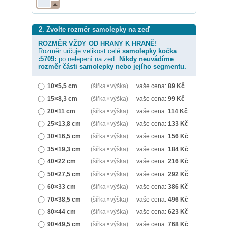
2. Zvolte rozměr samolepky na zeď
ROZMĚR VŽDY OD HRANY K HRANĚ!
Rozměr určuje velikost celé
samolepky
kočka
:5709:
po nelepení na zeď.
Nikdy neuvádíme
rozměr části samolepky nebo jejího segmentu.
10×5,5 cm
(šířka × výška)
vaše cena:
89
Kč
15×8,3 cm
(šířka × výška)
vaše cena:
99
Kč
20×11 cm
(šířka × výška)
vaše cena:
114
Kč
25×13,8 cm
(šířka × výška)
vaše cena:
133
Kč
30×16,5 cm
(šířka × výška)
vaše cena:
156
Kč
35×19,3 cm
(šířka × výška)
vaše cena:
184
Kč
40×22 cm
(šířka × výška)
vaše cena:
216
Kč
50×27,5 cm
(šířka × výška)
vaše cena:
292
Kč
60×33 cm
(šířka × výška)
vaše cena:
386
Kč
70×38,5 cm
(šířka × výška)
vaše cena:
496
Kč
80×44 cm
(šířka × výška)
vaše cena:
623
Kč
90×49,5 cm
(šířka × výška)
vaše cena:
768
Kč