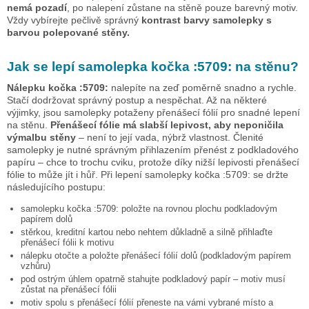
nemá pozadí
, po nalepení zůstane na stěně pouze barevný motiv.
Vždy vybírejte pečlivě správný
kontrast barvy samolepky s
barvou polepované stěny.
Jak se lepí samolepka
kočka :5709:
na stěnu?
Nálepku
kočka :5709:
nalepíte na zeď poměrně snadno a rychle.
Stačí dodržovat správný postup a nespěchat. Až na některé
výjimky, jsou samolepky potaženy přenášecí fólií pro snadné lepení
na stěnu.
Přenášecí fólie má slabší lepivost, aby neponičila
výmalbu stěny
– není to její vada, nýbrž vlastnost. Členité
samolepky je nutné správným přihlazením přenést z podkladového
papíru – chce to trochu cviku, protože díky nižší lepivosti přenášecí
fólie to může jít i hůř. Při lepení samolepky
kočka :5709:
se držte
následujícího postupu:
samolepku
kočka :5709:
položte na rovnou plochu podkladovým
papírem dolů
stěrkou, kreditní kartou nebo nehtem důkladně a silně přihlaďte
přenášecí fólii k motivu
nálepku otočte a položte přenášecí fólií dolů (podkladovým papírem
vzhůru)
pod ostrým úhlem opatrně stahujte podkladový papír – motiv musí
zůstat na přenášecí fólii
motiv spolu s přenášecí fólií přeneste na vámi vybrané místo a