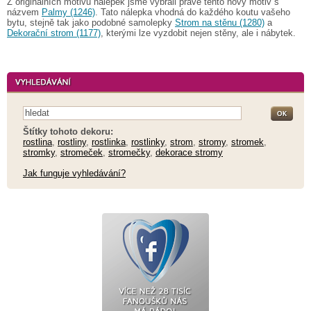
Z originálních motivů nálepek jsme vybrali právě tento nový motiv s
názvem
Palmy (1246)
. Tato nálepka vhodná do každého koutu vašeho
bytu, stejně tak jako podobné samolepky
Strom na stěnu (1280)
a
Dekorační strom (1177)
, kterými lze vyzdobit nejen stěny, ale i nábytek.
Štítky tohoto dekoru:
rostlina
,
rostliny
,
rostlinka
,
rostlinky
,
strom
,
stromy
,
stromek
,
stromky
,
stromeček
,
stromečky
,
dekorace stromy
Jak funguje vyhledávání?