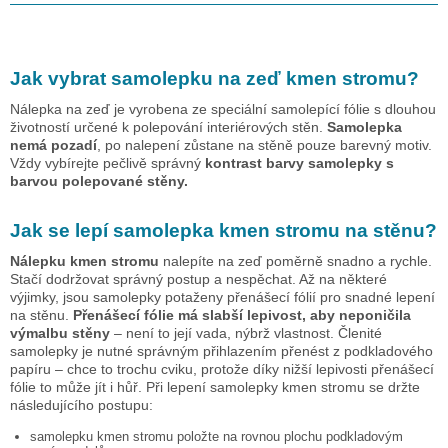
Jak vybrat samolepku na zeď
kmen stromu
?
Nálepka na zeď je vyrobena ze speciální samolepící fólie s dlouhou
životností určené k polepování interiérových stěn.
Samolepka
nemá pozadí
, po nalepení zůstane na stěně pouze barevný motiv.
Vždy vybírejte pečlivě správný
kontrast barvy samolepky s
barvou polepované stěny.
Jak se lepí samolepka
kmen stromu
na stěnu?
Nálepku
kmen stromu
nalepíte na zeď poměrně snadno a rychle.
Stačí dodržovat správný postup a nespěchat. Až na některé
výjimky, jsou samolepky potaženy přenášecí fólií pro snadné lepení
na stěnu.
Přenášecí fólie má slabší lepivost, aby neponičila
výmalbu stěny
– není to její vada, nýbrž vlastnost. Členité
samolepky je nutné správným přihlazením přenést z podkladového
papíru – chce to trochu cviku, protože díky nižší lepivosti přenášecí
fólie to může jít i hůř. Při lepení samolepky
kmen stromu
se držte
následujícího postupu:
samolepku
kmen stromu
položte na rovnou plochu podkladovým