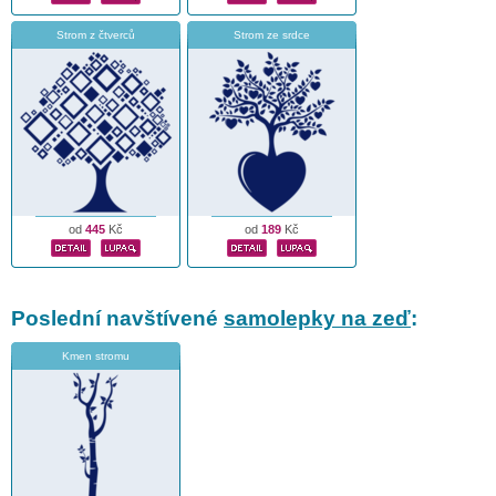
Strom z čtverců
Strom ze srdce
od
445
Kč
od
189
Kč
Poslední navštívené
samolepky na zeď
:
Kmen stromu