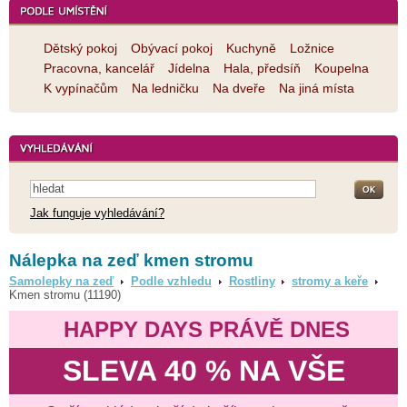
Dětský pokoj
Obývací pokoj
Kuchyně
Ložnice
Pracovna, kancelář
Jídelna
Hala, předsíň
Koupelna
K vypínačům
Na ledničku
Na dveře
Na jiná místa
Jak funguje vyhledávání?
Nálepka na zeď kmen stromu
Samolepky na zeď
Podle vzhledu
Rostliny
stromy a keře
Kmen stromu (11190)
HAPPY DAYS PRÁVĚ DNES
SLEVA 40 % NA VŠE