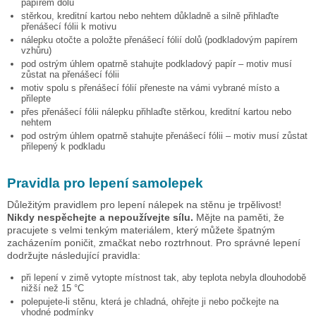
papírem dolů
stěrkou, kreditní kartou nebo nehtem důkladně a silně přihlaďte
přenášecí fólii k motivu
nálepku otočte a položte přenášecí fólií dolů (podkladovým papírem
vzhůru)
pod ostrým úhlem opatrně stahujte podkladový papír – motiv musí
zůstat na přenášecí fólii
motiv spolu s přenášecí fólií přeneste na vámi vybrané místo a
přilepte
přes přenášecí fólii nálepku přihlaďte stěrkou, kreditní kartou nebo
nehtem
pod ostrým úhlem opatrně stahujte přenášecí fólii – motiv musí zůstat
přilepený k podkladu
Pravidla pro lepení samolepek
Důležitým pravidlem pro lepení nálepek na stěnu je trpělivost!
Nikdy nespěchejte a nepoužívejte sílu.
Mějte na paměti, že
pracujete s velmi tenkým materiálem, který můžete špatným
zacházením poničit, zmačkat nebo roztrhnout. Pro správné lepení
dodržujte následující pravidla:
při lepení v zimě vytopte místnost tak, aby teplota nebyla dlouhodobě
nižší než 15 °C
polepujete-li stěnu, která je chladná, ohřejte ji nebo počkejte na
vhodné podmínky