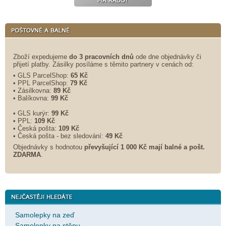
Zboží expedujeme
do 3 pracovních dnů
ode dne objednávky či
přijetí platby. Zásilky posíláme s těmito partnery v cenách od:
• GLS ParcelShop:
65 Kč
• PPL ParcelShop:
79 Kč
• Zásilkovna:
89 Kč
• Balíkovna:
99 Kč
• GLS kurýr:
99 Kč
• PPL:
109 Kč
• Česká pošta:
109 Kč
• Česká pošta - bez sledování:
49 Kč
Objednávky s hodnotou
převyšující 1 000 Kč mají balné a
pošt.
ZDARMA
.
Samolepky na zeď
Samolepky na stěnu