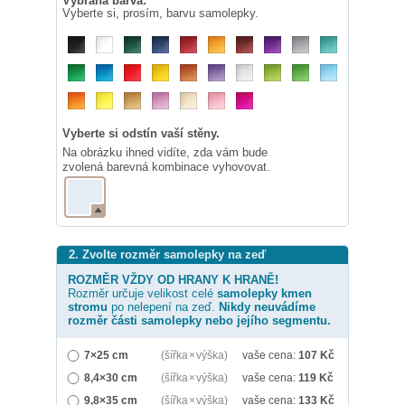
Vybraná barva:
Vyberte si, prosím, barvu samolepky.
Vyberte si odstín vaší stěny.
Na obrázku ihned vidíte, zda vám bude
zvolená barevná kombinace vyhovovat.
2. Zvolte rozměr samolepky na zeď
ROZMĚR VŽDY OD HRANY K HRANĚ!
Rozměr určuje velikost celé
samolepky
kmen
stromu
po nelepení na zeď.
Nikdy neuvádíme
rozměr části samolepky nebo jejího segmentu.
7×25 cm
(šířka × výška)
vaše cena:
107
Kč
8,4×30 cm
(šířka × výška)
vaše cena:
119
Kč
9,8×35 cm
(šířka × výška)
vaše cena:
133
Kč