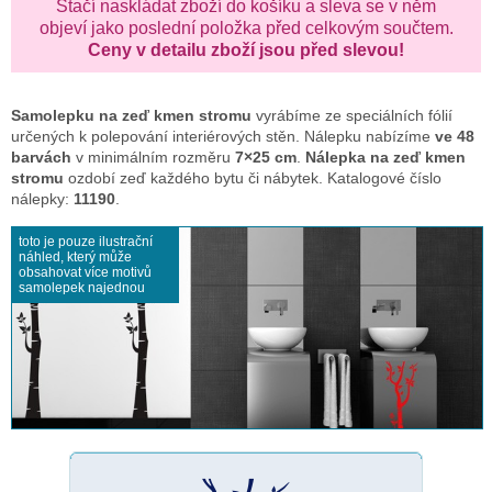
Stačí naskládat zboží do košíku a sleva se v něm
objeví jako poslední položka před celkovým součtem.
Ceny v detailu zboží jsou před slevou!
Samolepku na zeď
kmen stromu
vyrábíme ze speciálních fólií
určených k polepování interiérových stěn. Nálepku nabízíme
ve 48
barvách
v minimálním rozměru
7×25 cm
.
Nálepka na zeď kmen
stromu
ozdobí zeď každého bytu či nábytek. Katalogové číslo
nálepky:
11190
.
toto je pouze ilustrační
náhled, který může
obsahovat více motivů
samolepek najednou