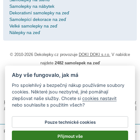
Samolepky na nábytek
Dekorativní samolepky na zeď
Samolepící dekorace na zeď
Velké samolepky na zeď
Nálepky na zeď
© 2010-2026 Dekolepky.cz provozuje
DOKI DOKI s.r.o.
V nabídce
najdete
2482 samolepek na zeď
Aby vše fungovalo, jak má
Návod k lepení
|
Životnost samolepek na zeď
|
Magazín
|
Obchodní
podmínky
|
Ochrana osobních údajů
|
Cookies
|
Reklamační řád
|
Pro spolehlivý a bezpečný nákup používáme soubory
Impressum
cookies. Některé jsou nezbytné, jiné pomáhají
samolepky na auto
|
fotomagnetky na lednici
|
fotokalendáře
|
zlepšovat naše služby. Chcete si
cookies nastavit
kühlschrank fotomagnete
|
foto magnesy na lodówkę
|
samolepky dieťa v
nebo souhlasíte s použitím všech?
aute
|
logoprinty
|
nálepky na stenu
|
dárky pro ženy
|
zakázkový 3d tisk
|
hodinový manžel česká lípa
|
živicové nálepky
Pouze technické cookies
Podle zákona o evidenci tržeb je prodávající povinen vystavit kupujícímu
účtenku.
Přijmout vše