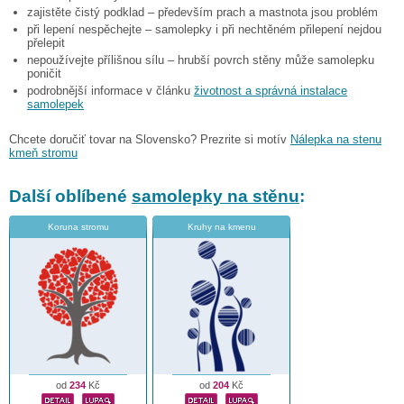
zajistěte čistý podklad – především prach a mastnota jsou problém
při lepení nespěchejte – samolepky i při nechtěném přilepení nejdou
přelepit
nepoužívejte přílišnou sílu – hrubší povrch stěny může samolepku
poničit
podrobnější informace v článku
životnost a správná instalace
samolepek
Chcete doručiť tovar na Slovensko? Prezrite si motív
Nálepka na stenu
kmeň stromu
Další oblíbené
samolepky na stěnu
:
Koruna stromu
Kruhy na kmenu
od
234
Kč
od
204
Kč