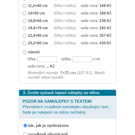
11,2×40 cm
(šířka × výška)
vaše cena:
149
Kč
14×50 cm
(šířka × výška)
vaše cena:
188
Kč
16,8×60 cm
(šířka × výška)
vaše cena:
236
Kč
19,6×70 cm
(šířka × výška)
vaše cena:
292
Kč
22,4×80 cm
(šířka × výška)
vaše cena:
357
Kč
25,2×90 cm
(šířka × výška)
vaše cena:
430
Kč
vlastní
šířka:
výška:
v cm
vaše cena:
...
Kč
Minimální rozměr:
7×25 cm
(107 Kč). Menší
rozměr nelze vyrobit.
3. Zvolte způsob lepení nálepky na stěnu
POZOR NA SAMOLEPKY S TEXTEM!
Převrátíte-li zrcadlově samolepku obsahující text,
bude po nalepení na stěnu nečitelný.
tak, jak je vyobrazena
zrcadlově převráceně