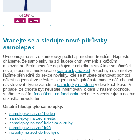
od
107
Kč
Vracejte se a sledujte nové přírůstky
samolepek
Uvědomujeme si, že samolepky podléhají módním trendům. Naprosto
chápeme, že samolepky na zdi budete chtít vyměnit s každým
malováním. Proto neustále doplňujeme nabídku a snažíme se přinášet
nové, moderní a neokoukané
samolepky na zeď
. Všechny nové motivy
řadíme přehledně do sekce novinky, kde se můžete orientovat pomocí
dělení na jednotlivé měsíce. Je jen na vás jak často budete náš obchod
navštěvovat, týdně zařadíme
samolepky na stěnu
v desítkách kusů. V
případě, že chcete být neustále informování o dění v našem obchodě,
staňte se naším
fanouškem na facebooku
nebo se zaregistrujte a nechte
si zasílat newsletter.
Ostatní hledají tyto samolepky:
samolepky na zeď hudba
samolepky na zeď města
samolepky na zeď kolečka a kruhy
samolepky na zeď kůň
nálepky na zeď do kuchyně