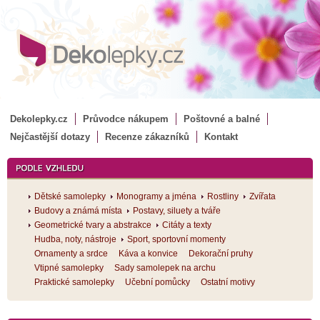
Dekolepky.cz
Průvodce nákupem
Poštovné a balné
Nejčastější dotazy
Recenze zákazníků
Kontakt
Dětské samolepky
Monogramy a jména
Rostliny
Zvířata
Budovy a známá místa
Postavy, siluety a tváře
Geometrické tvary a abstrakce
Citáty a texty
Hudba, noty, nástroje
Sport, sportovní momenty
Ornamenty a srdce
Káva a konvice
Dekorační pruhy
Vtipné samolepky
Sady samolepek na archu
Praktické samolepky
Učební pomůcky
Ostatní motivy