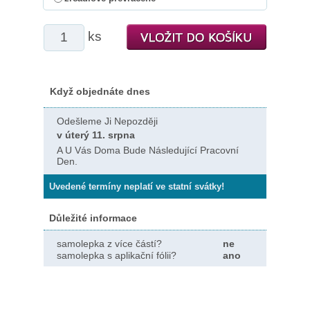
ks
Když objednáte dnes
Odešleme Ji Nepozději
v úterý 11. srpna
A U Vás Doma Bude Následující Pracovní
Den.
Uvedené termíny neplatí ve statní svátky!
Důležité informace
samolepka z více částí?
ne
samolepka s aplikační fólii?
ano