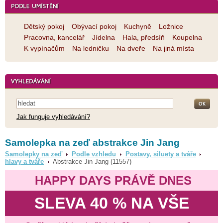
Dětský pokoj
Obývací pokoj
Kuchyně
Ložnice
Pracovna, kancelář
Jídelna
Hala, předsíň
Koupelna
K vypínačům
Na ledničku
Na dveře
Na jiná místa
Jak funguje vyhledávání?
Samolepka na zeď abstrakce Jin Jang
Samolepky na zeď
Podle vzhledu
Postavy, siluety a tváře
hlavy a tváře
Abstrakce Jin Jang (11557)
HAPPY DAYS PRÁVĚ DNES
SLEVA 40 % NA VŠE