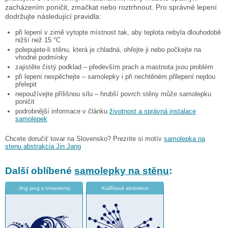
zacházením poničit, zmačkat nebo roztrhnout. Pro správné lepení
dodržujte následující pravidla:
při lepení v zimě vytopte místnost tak, aby teplota nebyla dlouhodobě
nižší než 15 °C
polepujete-li stěnu, která je chladná, ohřejte ji nebo počkejte na
vhodné podmínky
zajistěte čistý podklad – především prach a mastnota jsou problém
při lepení nespěchejte – samolepky i při nechtěném přilepení nejdou
přelepit
nepoužívejte přílišnou sílu – hrubší povrch stěny může samolepku
poničit
podrobnější informace v článku
životnost a správná instalace
samolepek
Chcete doručiť tovar na Slovensko? Prezrite si motív
samolepka na
stenu abstrakcia Jin Jang
Další oblíbené
samolepky na stěnu
:
Jing jang s ornamenty
Kuličková abstrakce