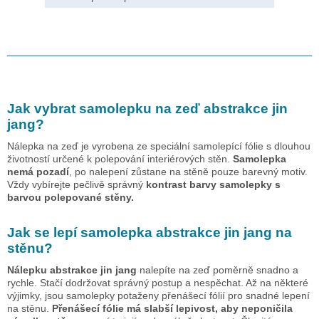
Jak vybrat samolepku na zeď
abstrakce jin
jang
?
Nálepka na zeď je vyrobena ze speciální samolepící fólie s dlouhou
životností určené k polepování interiérových stěn.
Samolepka
nemá pozadí
, po nalepení zůstane na stěně pouze barevný motiv.
Vždy vybírejte pečlivě správný
kontrast barvy samolepky s
barvou polepované stěny.
Jak se lepí samolepka
abstrakce jin jang
na
stěnu?
Nálepku
abstrakce jin jang
nalepíte na zeď poměrně snadno a
rychle. Stačí dodržovat správný postup a nespěchat. Až na některé
výjimky, jsou samolepky potaženy přenášecí fólií pro snadné lepení
na stěnu.
Přenášecí fólie má slabší lepivost, aby neponičila