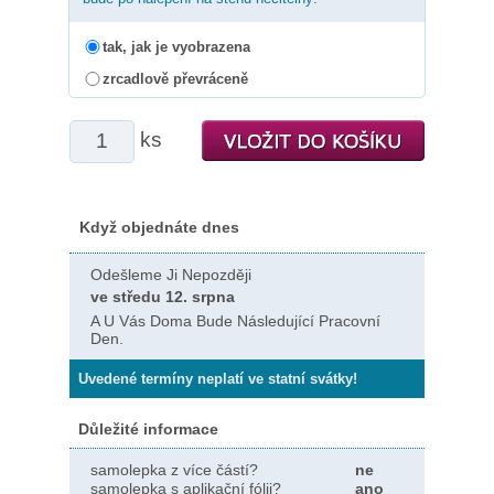
tak, jak je vyobrazena
zrcadlově převráceně
ks
Když objednáte dnes
Odešleme Ji Nepozději
ve středu 12. srpna
A U Vás Doma Bude Následující Pracovní
Den.
Uvedené termíny neplatí ve statní svátky!
Důležité informace
samolepka z více částí?
ne
samolepka s aplikační fólii?
ano