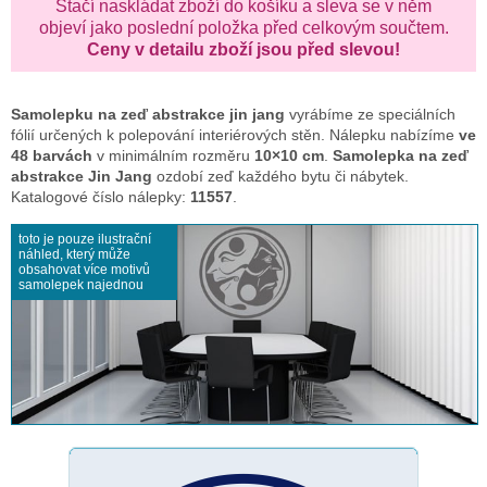
Stačí naskládat zboží do košíku a sleva se v něm
objeví jako poslední položka před celkovým součtem.
Ceny v detailu zboží jsou před slevou!
Samolepku na zeď
abstrakce jin jang
vyrábíme ze speciálních
fólií určených k polepování interiérových stěn. Nálepku nabízíme
ve
48 barvách
v minimálním rozměru
10×10 cm
.
Samolepka na zeď
abstrakce Jin Jang
ozdobí zeď každého bytu či nábytek.
Katalogové číslo nálepky:
11557
.
toto je pouze ilustrační
náhled, který může
obsahovat více motivů
samolepek najednou