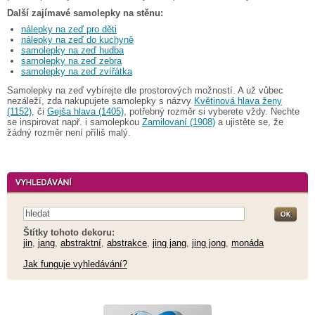
Další zajímavé samolepky na stěnu:
nálepky na zeď pro děti
nálepky na zeď do kuchyně
samolepky na zeď hudba
samolepky na zeď zebra
samolepky na zeď zvířátka
Samolepky na zeď vybírejte dle prostorových možností. A už vůbec
nezáleží, zda nakupujete samolepky s názvy
Květinová hlava ženy
(1152)
, či
Gejša hlava (1405)
, potřebný rozměr si vyberete vždy. Nechte
se inspirovat např. i samolepkou
Zamilovaní (1908)
a ujistěte se, že
žádný rozměr není příliš malý.
Štítky tohoto dekoru:
jin
,
jang
,
abstraktní
,
abstrakce
,
jing jang
,
jing jong
,
monáda
Jak funguje vyhledávání?