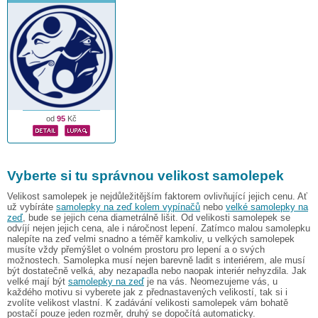
od
95
Kč
Vyberte si tu správnou velikost samolepek
Velikost samolepek je nejdůležitějším faktorem ovlivňující jejich cenu. Ať
už vybíráte
samolepky na zeď kolem vypínačů
nebo
velké samolepky na
zeď
, bude se jejich cena diametrálně lišit. Od velikosti samolepek se
odvíjí nejen jejich cena, ale i náročnost lepení. Zatímco malou samolepku
nalepíte na zeď velmi snadno a téměř kamkoliv, u velkých samolepek
musíte vždy přemýšlet o volném prostoru pro lepení a o svých
možnostech. Samolepka musí nejen barevně ladit s interiérem, ale musí
být dostatečně velká, aby nezapadla nebo naopak interiér nehyzdila. Jak
velké mají být
samolepky na zeď
je na vás. Neomezujeme vás, u
každého motivu si vyberete jak z přednastavených velikostí, tak si i
zvolíte velikost vlastní. K zadávání velikosti samolepek vám bohatě
postačí pouze jeden rozměr, druhý se dopočítá automaticky.