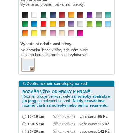
Vybraná barva:
Vyberte si, prosím, barvu samolepky.
Vyberte si odstín vaší stěny.
Na obrázku ihned vidíte, zda vám bude
zvolená barevná kombinace vyhovovat.
2. Zvolte rozměr samolepky na zeď
ROZMĚR VŽDY OD HRANY K HRANĚ!
Rozměr určuje velikost celé
samolepky
abstrakce
jin jang
po nelepení na zeď.
Nikdy neuvádíme
rozměr části samolepky nebo jejího segmentu.
10×10 cm
(šířka × výška)
vaše cena:
95
Kč
15×15 cm
(šířka × výška)
vaše cena:
115
Kč
20×20 cm
(šířka × výška)
vaše cena:
142
Kč