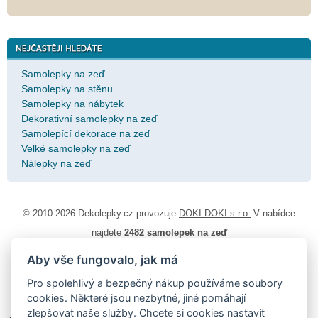
Samolepky na zeď
Samolepky na stěnu
Samolepky na nábytek
Dekorativní samolepky na zeď
Samolepící dekorace na zeď
Velké samolepky na zeď
Nálepky na zeď
© 2010-2026 Dekolepky.cz provozuje
DOKI DOKI s.r.o.
V nabídce
najdete
2482 samolepek na zeď
Aby vše fungovalo, jak má
Návod k lepení
|
Životnost samolepek na zeď
|
Magazín
|
Obchodní
podmínky
|
Ochrana osobních údajů
|
Cookies
|
Reklamační řád
|
Pro spolehlivý a bezpečný nákup používáme soubory
Impressum
cookies. Některé jsou nezbytné, jiné pomáhají
samolepky na auto
|
fotomagnetky na lednici
|
fotokalendáře
|
zlepšovat naše služby. Chcete si
cookies nastavit