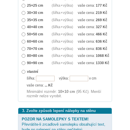
25×25 cm
(šířka × výška)
vaše cena:
177
Kč
30×30 cm
(šířka × výška)
vaše cena:
219
Kč
35×35 cm
(šířka × výška)
vaše cena:
269
Kč
40×40 cm
(šířka × výška)
vaše cena:
327
Kč
50×50 cm
(šířka × výška)
vaše cena:
466
Kč
60×60 cm
(šířka × výška)
vaše cena:
636
Kč
70×70 cm
(šířka × výška)
vaše cena:
836
Kč
80×80 cm
(šířka × výška)
vaše cena:
1068
Kč
90×90 cm
(šířka × výška)
vaše cena:
1330
Kč
vlastní
šířka:
výška:
v cm
vaše cena:
...
Kč
Minimální rozměr:
10×10 cm
(95 Kč). Menší
rozměr nelze vyrobit.
3. Zvolte způsob lepení nálepky na stěnu
POZOR NA SAMOLEPKY S TEXTEM!
Převrátíte-li zrcadlově samolepku obsahující text,
bude po nalepení na stěnu nečitelný.