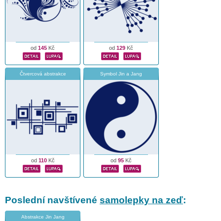
od
145
Kč
od
129
Kč
Čtvercová abstrakce
Symbol Jin a Jang
od
110
Kč
od
95
Kč
Poslední navštívené
samolepky na zeď
:
Abstrakce Jin Jang