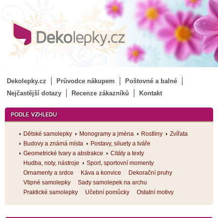
Dekolepky.cz
Průvodce nákupem
Poštovné a balné
Nejčastější dotazy
Recenze zákazníků
Kontakt
Dětské samolepky
Monogramy a jména
Rostliny
Zvířata
Budovy a známá místa
Postavy, siluety a tváře
Geometrické tvary a abstrakce
Citáty a texty
Hudba, noty, nástroje
Sport, sportovní momenty
Ornamenty a srdce
Káva a konvice
Dekorační pruhy
Vtipné samolepky
Sady samolepek na archu
Praktické samolepky
Učební pomůcky
Ostatní motivy