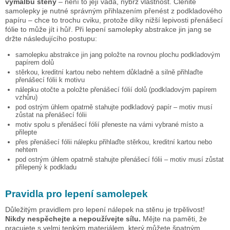
výmalbu stěny
– není to její vada, nýbrž vlastnost. Členité
samolepky je nutné správným přihlazením přenést z podkladového
papíru – chce to trochu cviku, protože díky nižší lepivosti přenášecí
fólie to může jít i hůř. Při lepení samolepky
abstrakce jin jang
se
držte následujícího postupu:
samolepku
abstrakce jin jang
položte na rovnou plochu podkladovým
papírem dolů
stěrkou, kreditní kartou nebo nehtem důkladně a silně přihlaďte
přenášecí fólii k motivu
nálepku otočte a položte přenášecí fólií dolů (podkladovým papírem
vzhůru)
pod ostrým úhlem opatrně stahujte podkladový papír – motiv musí
zůstat na přenášecí fólii
motiv spolu s přenášecí fólií přeneste na vámi vybrané místo a
přilepte
přes přenášecí fólii nálepku přihlaďte stěrkou, kreditní kartou nebo
nehtem
pod ostrým úhlem opatrně stahujte přenášecí fólii – motiv musí zůstat
přilepený k podkladu
Pravidla pro lepení samolepek
Důležitým pravidlem pro lepení nálepek na stěnu je trpělivost!
Nikdy nespěchejte a nepoužívejte sílu.
Mějte na paměti, že
pracujete s velmi tenkým materiálem, který můžete špatným