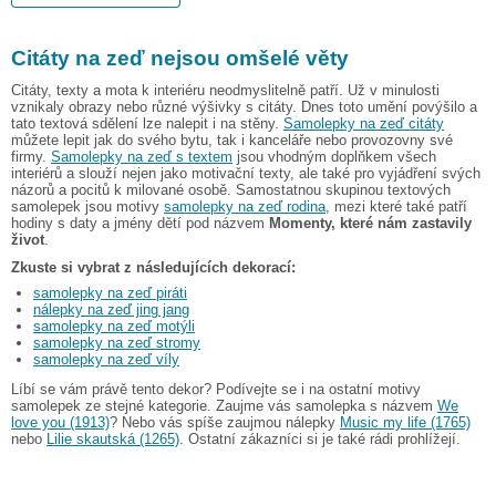
Citáty na zeď nejsou omšelé věty
Citáty, texty a mota k interiéru neodmyslitelně patří. Už v minulosti
vznikaly obrazy nebo různé výšivky s citáty. Dnes toto umění povýšilo a
tato textová sdělení lze nalepit i na stěny.
Samolepky na zeď citáty
můžete lepit jak do svého bytu, tak i kanceláře nebo provozovny své
firmy.
Samolepky na zeď s textem
jsou vhodným doplňkem všech
interiérů a slouží nejen jako motivační texty, ale také pro vyjádření svých
názorů a pocitů k milované osobě. Samostatnou skupinou textových
samolepek jsou motivy
samolepky na zeď rodina
, mezi které také patří
hodiny s daty a jmény dětí pod názvem
Momenty, které nám zastavily
život
.
Zkuste si vybrat z následujících dekorací:
samolepky na zeď piráti
nálepky na zeď jing jang
samolepky na zeď motýli
samolepky na zeď stromy
samolepky na zeď víly
Líbí se vám právě tento dekor? Podívejte se i na ostatní motivy
samolepek ze stejné kategorie. Zaujme vás samolepka s názvem
We
love you (1913)
? Nebo vás spíše zaujmou nálepky
Music my life (1765)
nebo
Lilie skautská (1265)
. Ostatní zákazníci si je také rádi prohlížejí.