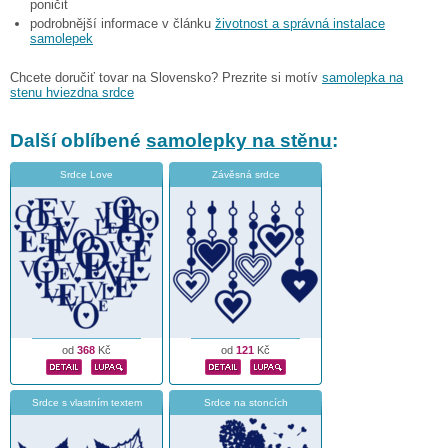
poničit
podrobnější informace v článku
životnost a správná instalace
samolepek
Chcete doručiť tovar na Slovensko? Prezrite si motív
samolepka na
stenu hviezdna srdce
Další oblíbené
samolepky na stěnu
:
Srdce Love
Závěsná srdce
od
368
Kč
od
121
Kč
Srdce s vlastním textem
Srdce na stoncích