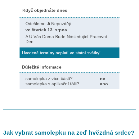
Když objednáte dnes
Odešleme Ji Nepozději
ve čtvrtek 13. srpna
A U Vás Doma Bude Následující Pracovní
Den.
Uvedené termíny neplatí ve statní svátky!
Důležité informace
samolepka z více částí?
ne
samolepka s aplikační fólii?
ano
Jak vybrat samolepku na zeď
hvězdná srdce
?