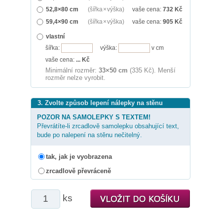
52,8×80 cm
(šířka × výška)
vaše cena:
732
Kč
59,4×90 cm
(šířka × výška)
vaše cena:
905
Kč
vlastní
šířka:
výška:
v cm
vaše cena:
...
Kč
Minimální rozměr:
33×50 cm
(335 Kč). Menší
rozměr nelze vyrobit.
3. Zvolte způsob lepení nálepky na stěnu
POZOR NA SAMOLEPKY S TEXTEM!
Převrátíte-li zrcadlově samolepku obsahující text,
bude po nalepení na stěnu nečitelný.
tak, jak je vyobrazena
zrcadlově převráceně
ks