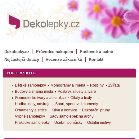
Dekolepky.cz
Průvodce nákupem
Poštovné a balné
Nejčastější dotazy
Recenze zákazníků
Kontakt
Dětské samolepky
Monogramy a jména
Rostliny
Zvířata
Budovy a známá místa
Postavy, siluety a tváře
Geometrické tvary a abstrakce
Citáty a texty
Hudba, noty, nástroje
Sport, sportovní momenty
Ornamenty a srdce
Káva a konvice
Dekorační pruhy
Vtipné samolepky
Sady samolepek na archu
Praktické samolepky
Učební pomůcky
Ostatní motivy