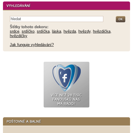
Štítky tohoto dekoru:
srdce
,
srdíčko
,
srdíčka
,
láska
,
hvězda
,
hvězdy
,
hvězdička
,
hvězdičky
Jak funguje vyhledávání?