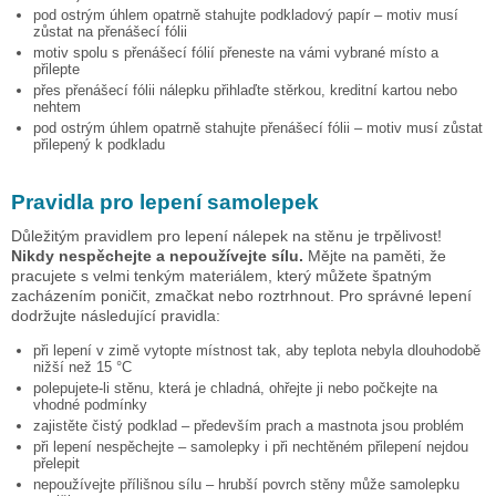
pod ostrým úhlem opatrně stahujte podkladový papír – motiv musí
zůstat na přenášecí fólii
motiv spolu s přenášecí fólií přeneste na vámi vybrané místo a
přilepte
přes přenášecí fólii nálepku přihlaďte stěrkou, kreditní kartou nebo
nehtem
pod ostrým úhlem opatrně stahujte přenášecí fólii – motiv musí zůstat
přilepený k podkladu
Pravidla pro lepení samolepek
Důležitým pravidlem pro lepení nálepek na stěnu je trpělivost!
Nikdy nespěchejte a nepoužívejte sílu.
Mějte na paměti, že
pracujete s velmi tenkým materiálem, který můžete špatným
zacházením poničit, zmačkat nebo roztrhnout. Pro správné lepení
dodržujte následující pravidla:
při lepení v zimě vytopte místnost tak, aby teplota nebyla dlouhodobě
nižší než 15 °C
polepujete-li stěnu, která je chladná, ohřejte ji nebo počkejte na
vhodné podmínky
zajistěte čistý podklad – především prach a mastnota jsou problém
při lepení nespěchejte – samolepky i při nechtěném přilepení nejdou
přelepit
nepoužívejte přílišnou sílu – hrubší povrch stěny může samolepku