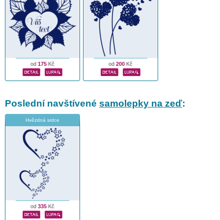
od
175
Kč
od
200
Kč
Poslední navštívené
samolepky na zeď
:
Hvězdná srdce
od
335
Kč