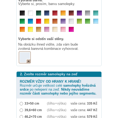
Vybraná barva:
Vyberte si, prosím, barvu samolepky.
Vyberte si odstín vaší stěny.
Na obrázku ihned vidíte, zda vám bude
zvolená barevná kombinace vyhovovat.
2. Zvolte rozměr samolepky na zeď
ROZMĚR VŽDY OD HRANY K HRANĚ!
Rozměr určuje velikost celé
samolepky
hvězdná
srdce
po nelepení na zeď.
Nikdy neuvádíme
rozměr části samolepky nebo jejího segmentu.
33×50 cm
(šířka × výška)
vaše cena:
335
Kč
39,6×60 cm
(šířka × výška)
vaše cena:
447
Kč
46,2×70 cm
(šířka × výška)
vaše cena:
579
Kč