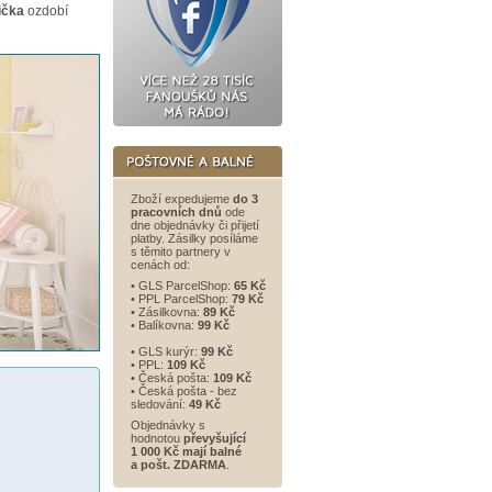
ička
ozdobí
Zboží expedujeme
do 3
pracovních dnů
ode
dne objednávky či přijetí
platby. Zásilky posíláme
s těmito partnery v
cenách od:
• GLS ParcelShop:
65 Kč
• PPL ParcelShop:
79 Kč
• Zásilkovna:
89 Kč
• Balíkovna:
99 Kč
• GLS kurýr:
99 Kč
• PPL:
109 Kč
• Česká pošta:
109 Kč
• Česká pošta - bez
sledování:
49 Kč
Objednávky s
hodnotou
převyšující
1 000 Kč mají balné
a
pošt. ZDARMA
.