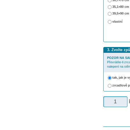
30,7×70 cm
35,1×80 cm
39,5×90 cm
vlastní
3. Zvolte zp
POZOR NA SA
Převrátíte-li zr
nalepení na stěn
tak, jak je
zrcadlově 