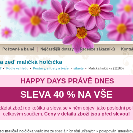
Poštovné a balné
Nejčastější dotazy
Recenze zákazníků
Kontak
a zeď maličká holčička
ď
Podle vzhledu
Postavy, siluety a tváře
siluety
Maličká holčička (11165)
HAPPY DAYS PRÁVĚ DNES
SLEVA 40 % NA VŠE
kládat zboží do košíku a sleva se v něm objeví jako poslední po
celkovým součtem.
Ceny v detailu zboží jsou před slevou!
zeď
maličká holčička
vyrábíme ze speciálních fólií určených k polepování interiéro