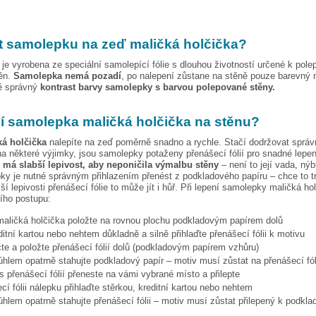
t samolepku na zeď
maličká holčička
?
je vyrobena ze speciální samolepící fólie s dlouhou životností určené k pole
těn.
Samolepka nemá pozadí
, po nalepení zůstane na stěně pouze barevný 
vě správný
kontrast barvy samolepky s barvou polepované stěny.
pí samolepka
maličká holčička
na stěnu?
ká holčička
nalepíte na zeď poměrně snadno a rychle. Stačí dodržovat správ
a některé výjimky, jsou samolepky potaženy přenášecí fólií pro snadné lepen
e má slabší lepivost, aby neponičila výmalbu stěny
– není to její vada, nýb
ky je nutné správným přihlazením přenést z podkladového papíru – chce to t
ší lepivosti přenášecí fólie to může jít i hůř. Při lepení samolepky
maličká ho
cího postupu:
maličká holčička
položte na rovnou plochu podkladovým papírem dolů
ditní kartou nebo nehtem důkladně a silně přihlaďte přenášecí fólii k motivu
te a položte přenášecí fólií dolů (podkladovým papírem vzhůru)
hlem opatrně stahujte podkladový papír – motiv musí zůstat na přenášecí fól
s přenášecí fólií přeneste na vámi vybrané místo a přilepte
cí fólii nálepku přihlaďte stěrkou, kreditní kartou nebo nehtem
hlem opatrně stahujte přenášecí fólii – motiv musí zůstat přilepený k podkla