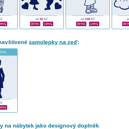
Kč
od
92
Kč
od
108
Kč
o
navštívené
samolepky na zeď
:
čička
Kč
 na nábytek jako designový doplněk