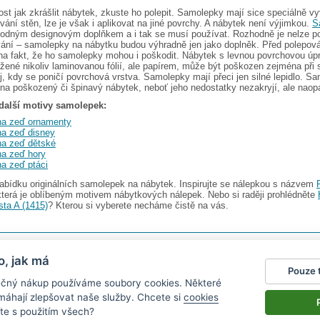
ost jak zkrášlit nábytek, zkuste ho polepit. Samolepky mají sice speciálně vyv
vání stěn, lze je však i aplikovat na jiné povrchy. A nábytek není výjimkou.
S
odným designovým doplňkem a i tak se musí používat. Rozhodně je nelze po
ování – samolepky na nábytku budou výhradně jen jako doplněk. Před polepov
na fakt, že ho samolepky mohou i poškodit. Nábytek s levnou povrchovou úp
žené nikoliv laminovanou fólií, ale papírem, může být poškozen zejména při 
, kdy se poničí povrchová vrstva. Samolepky mají přeci jen silné lepidlo. S
 na poškozený či špinavý nábytek, neboť jeho nedostatky nezakryjí, ale naop
další motivy samolepek:
na zeď ornamenty
a zeď disney
a zeď dětské
a zeď hory
a zeď ptáci
abídku originálních samolepek na nábytek. Inspirujte se nálepkou s názvem
která je oblíbeným motivem nábytkových nálepek. Nebo si raději prohlédněte
sta A (1415)
? Kterou si vyberete necháme čistě na vás.
s.r.o.
V nabídce najdete
2482 samolepek na zeď
o, jak má
Pouze 
gazín
|
Obchodní podmínky
|
Ochrana osobních údajů
|
Cookies
|
Reklamační řád
|
Impres
pečný nákup používáme soubory cookies. Některé
okalendáře
|
kühlschrank fotomagnete
|
foto magnesy na lodówkę
|
samolepky dieťa v aute
|
|
živicové nálepky
omáhají zlepšovat naše služby. Chcete si
cookies
te s použitím všech?