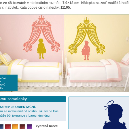
me
ve 48 barvách
v minimálním rozměru
7.9×18 cm
.
Nálepka na zeď maličká holč
 či nábytek. Katalogové číslo nálepky:
11165
.
rační
e
tivů
nou
barvu samolepky
AREV JE ORIENTAČNÍ.
u se mohou lišit od odstínu skutečné fólie,
ůže být tolerance v barevném tónu.
Vybraná barva: