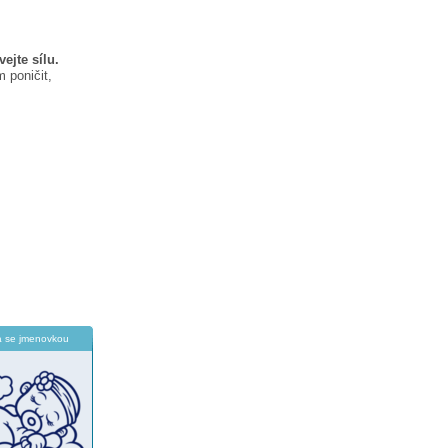
ejte sílu.
 poničit,
a se jmenovkou