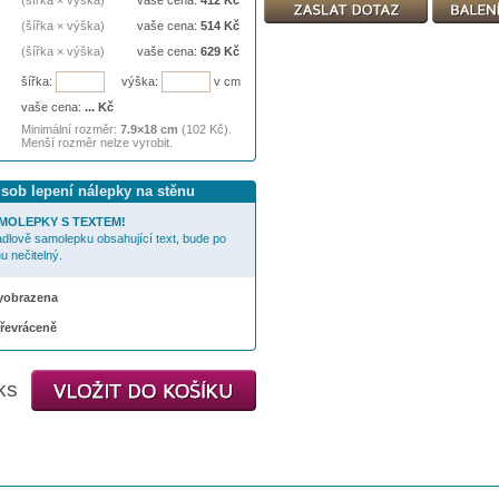
(šířka × výška)
vaše cena:
412
Kč
(šířka × výška)
vaše cena:
514
Kč
(šířka × výška)
vaše cena:
629
Kč
šířka:
výška:
v cm
vaše cena:
...
Kč
Minimální rozměr:
7.9×18 cm
(102 Kč).
Menší rozměr nelze vyrobit.
ůsob lepení nálepky na stěnu
MOLEPKY S TEXTEM!
cadlově samolepku obsahující text, bude po
u nečitelný.
 vyobrazena
převráceně
ks