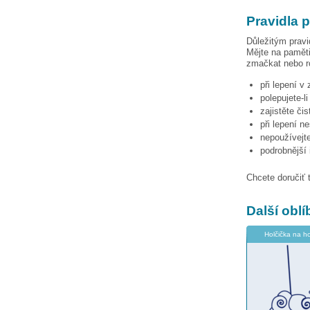
Pravidla 
Důležitým pravi
Mějte na paměti
zmačkat nebo ro
při lepení v
polepujete-l
zajistěte či
při lepení n
nepoužívejte
podrobnější
Chcete doručiť 
Další obl
Holčička na h