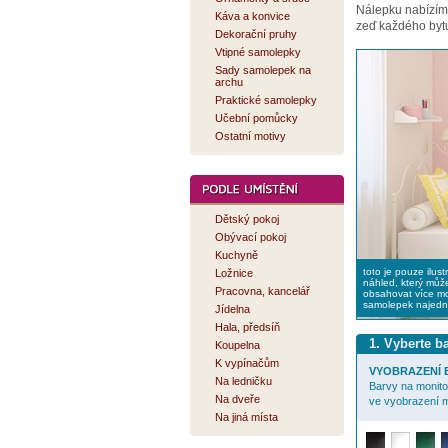
Nálepku nabízí
Káva a konvice
zeď každého bytu
Dekorační pruhy
Vtipné samolepky
Sady samolepek na
archu
Praktické samolepky
Učební pomůcky
Ostatní motivy
Dětský pokoj
Obývací pokoj
Kuchyně
toto je pouze ilust
Ložnice
náhled, který můž
Pracovna, kancelář
obsahovat více mo
samolepek najed
Jídelna
Hala, předsíň
1. Vyberte 
Koupelna
K vypínačům
VYOBRAZENÍ B
Na ledničku
Barvy na monitor
Na dveře
ve vyobrazení m
Na jiná místa