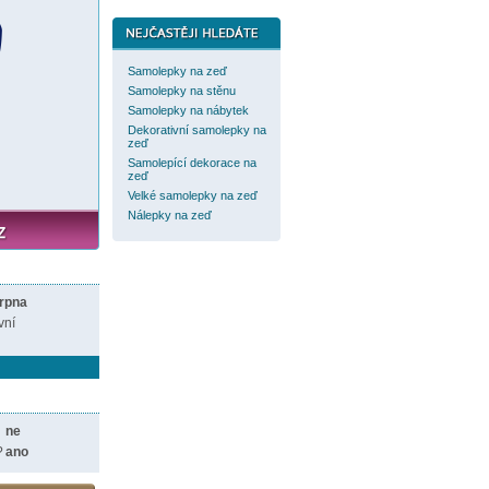
Samolepky na zeď
Samolepky na stěnu
Samolepky na nábytek
Dekorativní samolepky na
zeď
Samolepící dekorace na
zeď
Velké samolepky na zeď
Nálepky na zeď
srpna
vní
ne
?
ano