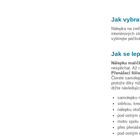
Jak vybra
Nálepka na zeď 
interiérových s
vybírejte pečli
Jak se le
Nálepku
malič
nespěchat. Až n
Přenášecí fóli
Členité samolep
protože díky niž
držte následují
samolepku
stěrkou, kre
nálepku otoč
pod ostrým ú
motiv spolu 
přes přenáše
pod ostrým ú