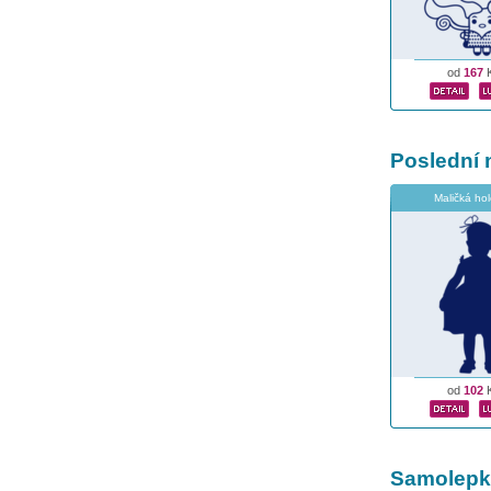
od
167
Poslední 
Maličká hol
od
102
Samolepky