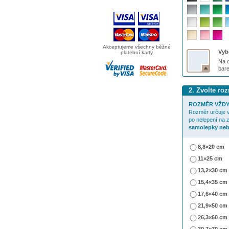
Akceptujeme všechny běžné
Vybe
platební karty
Na o
bar
2. Zvolte r
ROZMĚR VŽDY
Rozměr určuje v
po nelepení na 
samolepky neb
8,8×20 cm
11×25 cm
13,2×30 cm
15,4×35 cm
17,6×40 cm
21,9×50 cm
26,3×60 cm