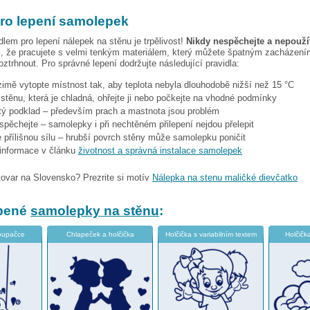
pro lepení samolepek
dlem pro lepení nálepek na stěnu je trpělivost!
Nikdy nespěchejte a nepoužív
, že pracujete s velmi tenkým materiálem, který můžete špatným zacházením
ztrhnout. Pro správné lepení dodržujte následující pravidla:
 zimě vytopte místnost tak, aby teplota nebyla dlouhodobě nižší než 15 °C
i stěnu, která je chladná, ohřejte ji nebo počkejte na vhodné podmínky
stý podklad – především prach a mastnota jsou problém
espěchejte – samolepky i při nechtěném přilepení nejdou přelepit
 přílišnou sílu – hrubší povrch stěny může samolepku poničit
 informace v článku
životnost a správná instalace samolepek
tovar na Slovensko? Prezrite si motív
Nálepka na stenu maličké dievčatko
íbené
samolepky na stěnu
:
oupačce
Chlapeček a holčička
Holčička s variabilním textem
Holčičk