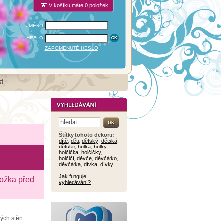
V košíku máte 0 položek
JMÉNO:
HESLO:
ZAPOMENUTÉ HESLO
t
Štítky tohoto dekoru:
dítě
,
děti
,
dětský
,
dětská
,
dětské
,
holka
,
holky
,
holčička
,
holčičky
,
holčičí
,
děvče
,
děvčátko
,
děvčátka
,
dívka
,
dívky
Jak funguje
ložka před
vyhledávání?
vých stěn.