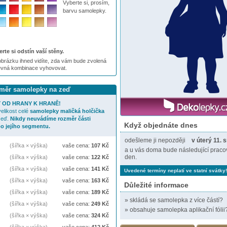
Vyberte si, prosím,
barvu samolepky.
rte si odstín vaší stěny.
brázku ihned vidíte, zda vám bude zvolená
evná kombinace vyhovovat.
ozměr samolepky na zeď
 OD HRANY K HRANĚ!
elikost celé
samolepky
maličká holčička
zeď.
Nikdy neuvádíme rozměr části
Když objednáte dnes
o jejího segmentu.
odešleme ji nepozději
v úterý 11. 
(šířka × výška)
vaše cena:
107
Kč
a u vás doma bude následující praco
den.
(šířka × výška)
vaše cena:
122
Kč
(šířka × výška)
vaše cena:
141
Kč
Uvedené termíny neplatí ve statní svátky!
(šířka × výška)
vaše cena:
163
Kč
Důležité informace
(šířka × výška)
vaše cena:
189
Kč
»
skládá se samolepka z více částí?
(šířka × výška)
vaše cena:
249
Kč
»
obsahuje samolepka aplikační fólii
(šířka × výška)
vaše cena:
324
Kč