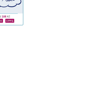
d
108
Kč