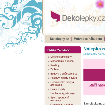
Dekolepky.cz
Průvodce nákupem
Nálepka n
Samolepky na ze
Dětské samolepky
Monogramy a jména
Rostliny
Zvířata
Budovy a známá místa
Postavy, siluety a tváře
Geometrické tvary a
Stačí nas
abstrakce
Citáty a texty
Hudba, noty, nástroje
Sport, sportovní
momenty
Samolepku na 
Ornamenty a srdce