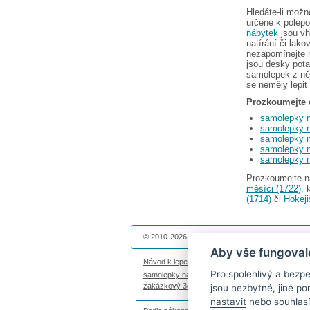
Hledáte-li možn
určené k polepo
nábytek
jsou vh
natírání či lak
nezapomínejte 
jsou desky pota
samolepek z něj
se neměly lepit
Prozkoumejte 
samolepky 
samolepky n
samolepky n
samolepky n
samolepky n
Prozkoumejte n
měsíci (1722)
, 
(1714)
či
Hokeji
© 2010-2026 Dekolepky.cz provozuje
DOKI DOKI 
Aby vše fungoval
Návod k lepení
|
Životnost samolepek na zeď
|
Ma
Pro spolehlivý a bez
samolepky na auto
|
fotomagnetky na lednici
|
fot
zakázkový 3d tisk
|
hodinový manžel česká lípa
jsou nezbytné, jiné p
nastavit
nebo souhlasí