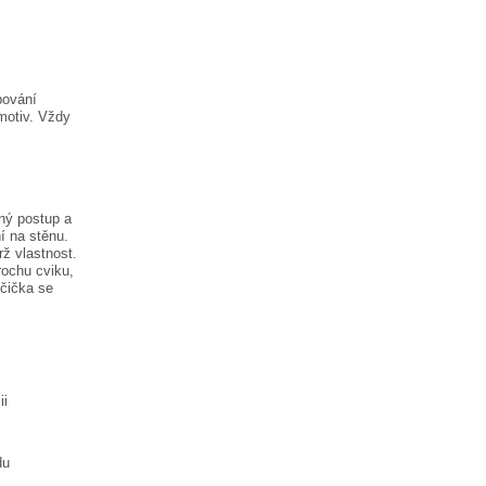
pování
motiv. Vždy
ný postup a
í na stěnu.
rž vlastnost.
rochu cviku,
lčička
se
ii
du