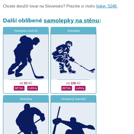
Chcete doručiť tovar na Slovensko? Prezrite si motív
hokej :5248:
Další oblíbené
samolepky na stěnu
:
Hokejista útočník
Hokejista
od
93
Kč
od
106
Kč
Hokejista
Hokejový brankář