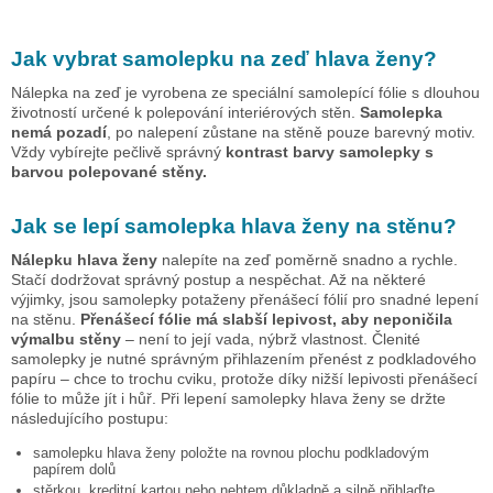
Jak vybrat samolepku na zeď
hlava ženy
?
Nálepka na zeď je vyrobena ze speciální samolepící fólie s dlouhou
životností určené k polepování interiérových stěn.
Samolepka
nemá pozadí
, po nalepení zůstane na stěně pouze barevný motiv.
Vždy vybírejte pečlivě správný
kontrast barvy samolepky s
barvou polepované stěny.
Jak se lepí samolepka
hlava ženy
na stěnu?
Nálepku
hlava ženy
nalepíte na zeď poměrně snadno a rychle.
Stačí dodržovat správný postup a nespěchat. Až na některé
výjimky, jsou samolepky potaženy přenášecí fólií pro snadné lepení
na stěnu.
Přenášecí fólie má slabší lepivost, aby neponičila
výmalbu stěny
– není to její vada, nýbrž vlastnost. Členité
samolepky je nutné správným přihlazením přenést z podkladového
papíru – chce to trochu cviku, protože díky nižší lepivosti přenášecí
fólie to může jít i hůř. Při lepení samolepky
hlava ženy
se držte
následujícího postupu:
samolepku
hlava ženy
položte na rovnou plochu podkladovým
papírem dolů
stěrkou, kreditní kartou nebo nehtem důkladně a silně přihlaďte