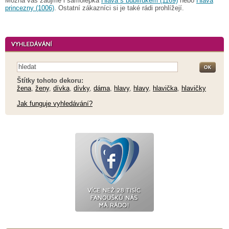
Možná vás zaujme i samolepka
Hlava s bublifukem (1169)
nebo
Hlava
princezny (1006)
. Ostatní zákazníci si je také rádi prohlížejí.
Štítky tohoto dekoru:
žena
,
ženy
,
dívka
,
dívky
,
dáma
,
hlavy
,
hlavy
,
hlavička
,
hlavičky
Jak funguje vyhledávání?