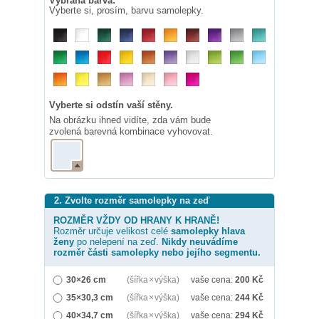
Vybraná barva:
Vyberte si, prosím, barvu samolepky.
Vyberte si odstín vaší stěny.
Na obrázku ihned vidíte, zda vám bude
zvolená barevná kombinace vyhovovat.
2. Zvolte rozměr samolepky na zeď
ROZMĚR VŽDY OD HRANY K HRANĚ!
Rozměr určuje velikost celé
samolepky
hlava
ženy
po nelepení na zeď.
Nikdy neuvádíme
rozměr části samolepky nebo jejího segmentu.
30×26 cm
(šířka × výška)
vaše cena:
200
Kč
35×30,3 cm
(šířka × výška)
vaše cena:
244
Kč
40×34,7 cm
(šířka × výška)
vaše cena:
294
Kč