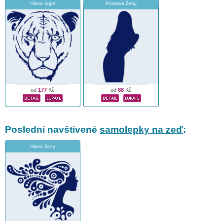
Hlava tygra
Postava ženy
od
177
Kč
od
88
Kč
Poslední navštívené
samolepky na zeď
:
Hlava ženy