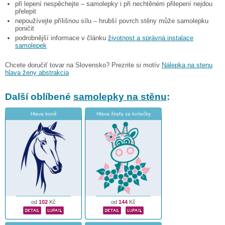
při lepení nespěchejte – samolepky i při nechtěném přilepení nejdou
přelepit
nepoužívejte přílišnou sílu – hrubší povrch stěny může samolepku
poničit
podrobnější informace v článku
životnost a správná instalace
samolepek
Chcete doručiť tovar na Slovensko? Prezrite si motív
Nálepka na stenu
hlava ženy abstrakcia
Další oblíbené
samolepky na stěnu
:
Hlava koně
Hlava žirafa za kvítečky
od
102
Kč
od
144
Kč