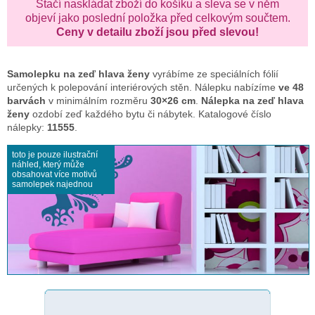
Stačí naskládat zboží do košíku a sleva se v něm
objeví jako poslední položka před celkovým součtem.
Ceny v detailu zboží jsou před slevou!
Samolepku na zeď
hlava ženy
vyrábíme ze speciálních fólií
určených k polepování interiérových stěn. Nálepku nabízíme
ve 48
barvách
v minimálním rozměru
30×26 cm
.
Nálepka na zeď hlava
ženy
ozdobí zeď každého bytu či nábytek. Katalogové číslo
nálepky:
11555
.
toto je pouze ilustrační
náhled, který může
obsahovat více motivů
samolepek najednou