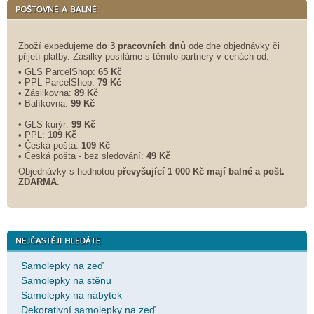
Zboží expedujeme
do 3 pracovních dnů
ode dne objednávky či
přijetí platby. Zásilky posíláme s těmito partnery v cenách od:
• GLS ParcelShop:
65 Kč
• PPL ParcelShop:
79 Kč
• Zásilkovna:
89 Kč
• Balíkovna:
99 Kč
• GLS kurýr:
99 Kč
• PPL:
109 Kč
• Česká pošta:
109 Kč
• Česká pošta - bez sledování:
49 Kč
Objednávky s hodnotou
převyšující 1 000 Kč mají balné a
pošt.
ZDARMA
.
Samolepky na zeď
Samolepky na stěnu
Samolepky na nábytek
Dekorativní samolepky na zeď