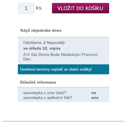
ks
Když objednáte dnes
Odešleme Ji Nepozději
ve středu 12. srpna
A U Vás Doma Bude Následující Pracovní
Den.
Uvedené termíny neplatí ve statní svátky!
Důležité informace
samolepka z více částí?
ne
samolepka s aplikační fólii?
ano