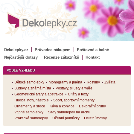
Dekolepky.cz
Průvodce nákupem
Poštovné a balné
Nejčastější dotazy
Recenze zákazníků
Kontakt
Dětské samolepky
Monogramy a jména
Rostliny
Zvířata
Budovy a známá místa
Postavy, siluety a tváře
Geometrické tvary a abstrakce
Citáty a texty
Hudba, noty, nástroje
Sport, sportovní momenty
Ornamenty a srdce
Káva a konvice
Dekorační pruhy
Vtipné samolepky
Sady samolepek na archu
Praktické samolepky
Učební pomůcky
Ostatní motivy