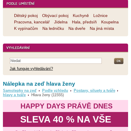
Dětský pokoj
Obývací pokoj
Kuchyně
Ložnice
Pracovna, kancelář
Jídelna
Hala, předsíň
Koupelna
K vypínačům
Na ledničku
Na dveře
Na jiná místa
Jak funguje vyhledávání?
Nálepka na zeď hlava ženy
Samolepky na zeď
Podle vzhledu
Postavy, siluety a tváře
hlavy a tváře
Hlava ženy (11555)
HAPPY DAYS PRÁVĚ DNES
SLEVA 40 % NA VŠE