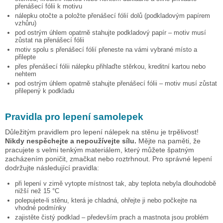
přenášecí fólii k motivu
nálepku otočte a položte přenášecí fólií dolů (podkladovým papírem
vzhůru)
pod ostrým úhlem opatrně stahujte podkladový papír – motiv musí
zůstat na přenášecí fólii
motiv spolu s přenášecí fólií přeneste na vámi vybrané místo a
přilepte
přes přenášecí fólii nálepku přihlaďte stěrkou, kreditní kartou nebo
nehtem
pod ostrým úhlem opatrně stahujte přenášecí fólii – motiv musí zůstat
přilepený k podkladu
Pravidla pro lepení samolepek
Důležitým pravidlem pro lepení nálepek na stěnu je trpělivost!
Nikdy nespěchejte a nepoužívejte sílu.
Mějte na paměti, že
pracujete s velmi tenkým materiálem, který můžete špatným
zacházením poničit, zmačkat nebo roztrhnout. Pro správné lepení
dodržujte následující pravidla:
při lepení v zimě vytopte místnost tak, aby teplota nebyla dlouhodobě
nižší než 15 °C
polepujete-li stěnu, která je chladná, ohřejte ji nebo počkejte na
vhodné podmínky
zajistěte čistý podklad – především prach a mastnota jsou problém