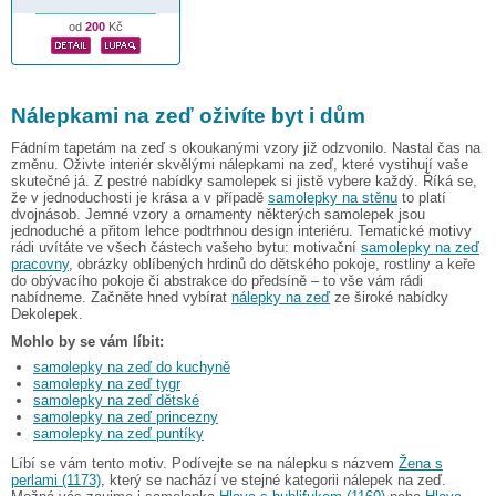
od
200
Kč
Nálepkami na zeď oživíte byt i dům
Fádním tapetám na zeď s okoukanými vzory již odzvonilo. Nastal čas na
změnu. Oživte interiér skvělými nálepkami na zeď, které vystihují vaše
skutečné já. Z pestré nabídky samolepek si jistě vybere každý. Říká se,
že v jednoduchosti je krása a v případě
samolepky na stěnu
to platí
dvojnásob. Jemné vzory a ornamenty některých samolepek jsou
jednoduché a přitom lehce podtrhnou design interiéru. Tematické motivy
rádi uvítáte ve všech částech vašeho bytu: motivační
samolepky na zeď
pracovny
, obrázky oblíbených hrdinů do dětského pokoje, rostliny a keře
do obývacího pokoje či abstrakce do předsíně – to vše vám rádi
nabídneme. Začněte hned vybírat
nálepky na zeď
ze široké nabídky
Dekolepek.
Mohlo by se vám líbit:
samolepky na zeď do kuchyně
samolepky na zeď tygr
samolepky na zeď dětské
samolepky na zeď princezny
samolepky na zeď puntíky
Líbí se vám tento motiv. Podívejte se na nálepku s názvem
Žena s
perlami (1173)
, který se nachází ve stejné kategorii nálepek na zeď.