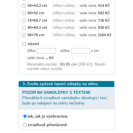
50×43,3 cm
(šířka × výška)
vaše cena:
414
Kč
60×52 cm
(šířka × výška)
vaše cena:
562
Kč
70×60,7 cm
(šířka × výška)
vaše cena:
736
Kč
80×69,3 cm
(šířka × výška)
vaše cena:
936
Kč
90×78 cm
(šířka × výška)
vaše cena:
1164
Kč
vlastní
šířka:
výška:
v cm
vaše cena:
...
Kč
Minimální rozměr:
30×26 cm
(200 Kč). Menší
rozměr nelze vyrobit.
3. Zvolte způsob lepení nálepky na stěnu
POZOR NA SAMOLEPKY S TEXTEM!
Převrátíte-li zrcadlově samolepku obsahující text,
bude po nalepení na stěnu nečitelný.
tak, jak je vyobrazena
zrcadlově převráceně