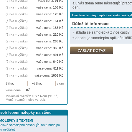
(šířka × výška)
vaše cena:
91
Kč
a u vás doma bude následující praco
den.
(šířka × výška)
vaše cena:
106
Kč
(šířka × výška)
vaše cena:
126
Kč
Uvedené termíny neplatí ve statní svátky!
(šířka × výška)
vaše cena:
151
Kč
Důležité informace
(šířka × výška)
vaše cena:
183
Kč
»
skládá se samolepka z více částí?
(šířka × výška)
vaše cena:
220
Kč
»
obsahuje samolepka aplikační fólii
(šířka × výška)
vaše cena:
263
Kč
(šířka × výška)
vaše cena:
366
Kč
(šířka × výška)
vaše cena:
491
Kč
(šířka × výška)
vaše cena:
640
Kč
(šířka × výška)
vaše cena:
811
Kč
(šířka × výška)
vaše cena:
1005
Kč
šířka:
výška:
v cm
vaše cena:
...
Kč
Minimální rozměr:
10×7.4 cm
(91 Kč).
Menší rozměr nelze vyrobit.
ůsob lepení nálepky na stěnu
MOLEPKY S TEXTEM!
cadlově samolepku obsahující text, bude po
u nečitelný.