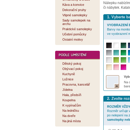
Nálepku nabízí
Káva a konvice
či nábytek. Kata
Dekorační pruhy
Vtipné samolepky
1. Vyberte 
Sady samolepek na
archu
VYOBRAZENÍ B
Praktické samolepky
Barvy na monitor
ve vyobrazení m
Učební pomůcky
Ostatní motivy
Dětský pokoj
Obývací pokoj
Kuchyně
Vybe
Ložnice
Na o
Pracovna, kancelář
bar
Jídelna
Hala, předsíň
2. Zvolte r
Koupelna
K vypínačům
ROZMĚR VŽDY
Na ledničku
Rozměr určuje v
po nelepení na 
Na dveře
samolepky neb
Na jiná místa