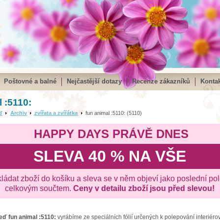
Poštovné a balné
Nejčastější dotazy
Recenze zákazníků
Kontak
 :5110:
ď
Archiv
zvířata a zvířátka
fun animal :5110: (5110)
HAPPY DAYS PRÁVĚ DNES
SLEVA 40 % NA VŠE
kládat zboží do košíku a sleva se v něm objeví jako poslední po
celkovým součtem.
Ceny v detailu zboží jsou před slevou!
zeď
fun animal :5110:
vyrábíme ze speciálních fólií určených k polepování interiéro