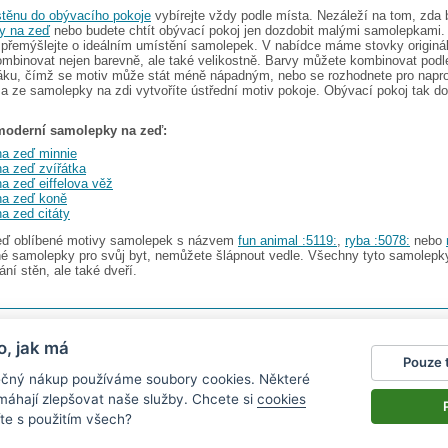
těnu do obývacího pokoje
vybírejte vždy podle místa. Nezáleží na tom, zda 
y na zeď
nebo budete chtít obývací pokoj jen dozdobit malými samolepkami.
 přemýšlejte o ideálním umístění samolepek. V nabídce máme stovky originá
mbinovat nejen barevně, ale také velikostně. Barvy můžete kombinovat podl
áku, čímž se motiv může stát méně nápadným, nebo se rozhodnete pro napro
a ze samolepky na zdi vytvoříte ústřední motiv pokoje. Obývací pokoj tak d
 moderní samolepky na zeď:
a zeď minnie
a zeď zvířátka
a zeď eiffelova věž
na zeď koně
a zed citáty
zeď oblíbené motivy samolepek s názvem
fun animal :5119:
,
ryba :5078:
nebo
né samolepky pro svůj byt, nemůžete šlápnout vedle. Všechny tyto samolepk
ní stěn, ale také dveří.
s.r.o.
V nabídce najdete
2482 samolepek na zeď
o, jak má
Pouze 
gazín
|
Obchodní podmínky
|
Ochrana osobních údajů
|
Cookies
|
Reklamační řád
|
Impres
pečný nákup používáme soubory cookies. Některé
okalendáře
|
kühlschrank fotomagnete
|
foto magnesy na lodówkę
|
samolepky dieťa v aute
|
|
živicové nálepky
omáhají zlepšovat naše služby. Chcete si
cookies
te s použitím všech?
nen vystavit kupujícímu účtenku.
právce daně on-line; v případě technického výpadku pak nejpozději do 48 hodin.