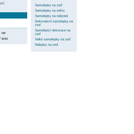
vní
Samolepky na zeď
Samolepky na stěnu
Samolepky na nábytek
Dekorativní samolepky na
zeď
Samolepící dekorace na
ne
zeď
?
ano
Velké samolepky na zeď
Nálepky na zeď