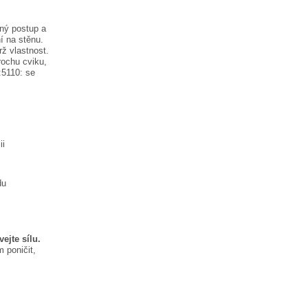
ný postup a
í na stěnu.
rž vlastnost.
rochu cviku,
:5110:
se
ii
du
ejte sílu.
 poničit,