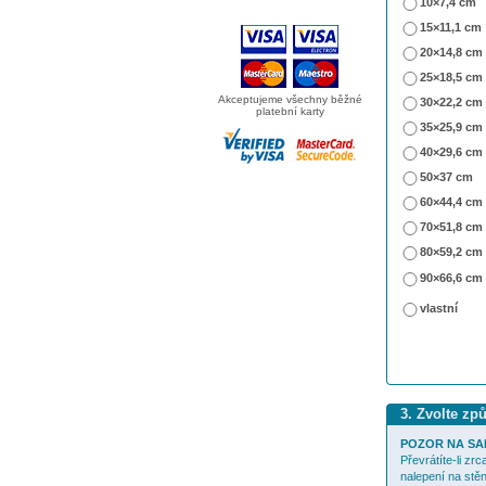
10×7,4 cm
15×11,1 cm
20×14,8 cm
25×18,5 cm
Akceptujeme všechny běžné
30×22,2 cm
platební karty
35×25,9 cm
40×29,6 cm
50×37 cm
60×44,4 cm
70×51,8 cm
80×59,2 cm
90×66,6 cm
vlastní
3. Zvolte zp
POZOR NA SA
Převrátíte-li zr
nalepení na stěn