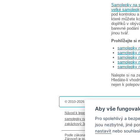
Samolepky na s
velké samolepk
pod kontrolou a
které můžete ko
doplňků v obýv
barevné podání 
jinou tvář.
Prohlížejte si
samolepky n
samolepky n
samolepky n
samolepky 
samolepky n
Nalepte si na 
Hledáte-li vhod
nejen k polepová
© 2010-2026 Dekolepky.cz provozuje
DOKI DOKI 
Aby vše fungoval
Návod k lepení
|
Životnost samolepek na zeď
|
Ma
Pro spolehlivý a bez
samolepky na auto
|
fotomagnetky na lednici
|
fot
zakázkový 3d tisk
|
hodinový manžel česká lípa
jsou nezbytné, jiné p
nastavit
nebo souhlasí
Podle zákona o evidenci tržeb je prodávající povi
Zároveň je povinen zaevidovat přijatou tržbu u s