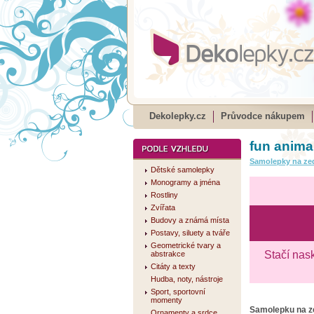
Dekolepky.cz
Průvodce nákupem
fun animal
Samolepky na ze
Dětské samolepky
Monogramy a jména
Rostliny
Zvířata
Budovy a známá místa
Postavy, siluety a tváře
Geometrické tvary a
Stačí nas
abstrakce
Citáty a texty
Hudba, noty, nástroje
Sport, sportovní
momenty
Samolepku na 
Ornamenty a srdce