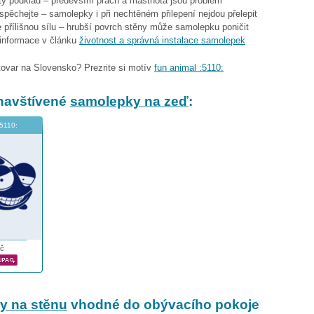
stý podklad – především prach a mastnota jsou problém
espěchejte – samolepky i při nechtěném přilepení nejdou přelepit
 přílišnou sílu – hrubší povrch stěny může samolepku poničit
 informace v článku
životnost a správná instalace samolepek
tovar na Slovensko? Prezrite si motív
fun animal :5110:
navštívené
samolepky na zeď
:
:5110:
č
y na stěnu
vhodné do obývacího pokoje