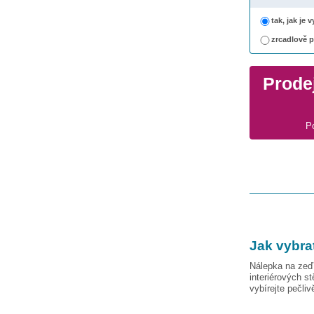
tak, jak je
zrcadlově 
Prodej
P
Jak vybra
Nálepka na zeď 
interiérových s
vybírejte pečli