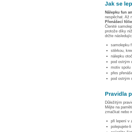
Jak se le
Nálepku
fun an
nespěchat. Až n
Přenášecí fóli
Členité samolep
protože díky niž
držte následují
samolepku
stěrkou, kre
nálepku otoč
pod ostrým ú
motiv spolu 
přes přenáše
pod ostrým ú
Pravidla 
Důležitým pravi
Mějte na paměti
zmačkat nebo ro
při lepení v
polepujete-l