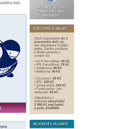
každého bytu
Zboží expedujeme
do 3
pracovních dnů
ode
dne objednávky či přijetí
platby. Zásilky posíláme
s těmito partnery v
cenách od:
• GLS ParcelShop:
65 Kč
• PPL ParcelShop:
79 Kč
• Zásilkovna:
89 Kč
• Balíkovna:
99 Kč
• GLS kurýr:
99 Kč
• PPL:
109 Kč
• Česká pošta:
109 Kč
• Česká pošta - bez
sledování:
49 Kč
Objednávky s
hodnotou
převyšující
1 000 Kč mají balné
a
pošt. ZDARMA
.
srpna