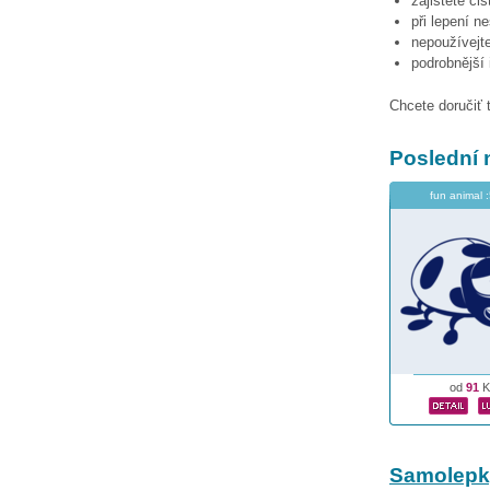
zajistěte či
při lepení n
nepoužívejte
podrobnější
Chcete doručiť 
Poslední 
fun animal 
od
91
K
Samolepk