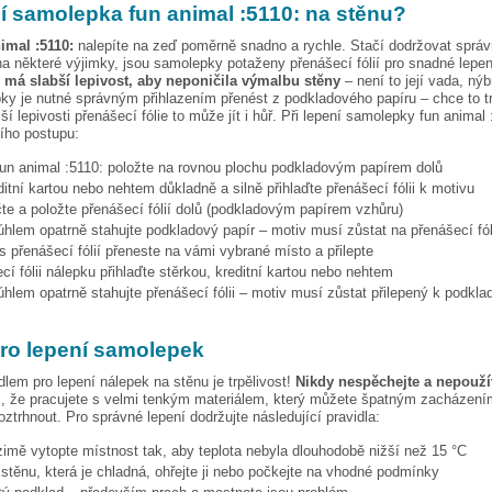
pí samolepka
fun animal :5110:
na stěnu?
imal :5110:
nalepíte na zeď poměrně snadno a rychle. Stačí dodržovat správ
a některé výjimky, jsou samolepky potaženy přenášecí fólií pro snadné lepen
e má slabší lepivost, aby neponičila výmalbu stěny
– není to její vada, nýb
ky je nutné správným přihlazením přenést z podkladového papíru – chce to t
ší lepivosti přenášecí fólie to může jít i hůř. Při lepení samolepky
fun animal 
cího postupu:
fun animal :5110:
položte na rovnou plochu podkladovým papírem dolů
ditní kartou nebo nehtem důkladně a silně přihlaďte přenášecí fólii k motivu
te a položte přenášecí fólií dolů (podkladovým papírem vzhůru)
hlem opatrně stahujte podkladový papír – motiv musí zůstat na přenášecí fól
s přenášecí fólií přeneste na vámi vybrané místo a přilepte
cí fólii nálepku přihlaďte stěrkou, kreditní kartou nebo nehtem
hlem opatrně stahujte přenášecí fólii – motiv musí zůstat přilepený k podkla
pro lepení samolepek
dlem pro lepení nálepek na stěnu je trpělivost!
Nikdy nespěchejte a nepoužív
, že pracujete s velmi tenkým materiálem, který můžete špatným zacházením
ztrhnout. Pro správné lepení dodržujte následující pravidla:
 zimě vytopte místnost tak, aby teplota nebyla dlouhodobě nižší než 15 °C
i stěnu, která je chladná, ohřejte ji nebo počkejte na vhodné podmínky