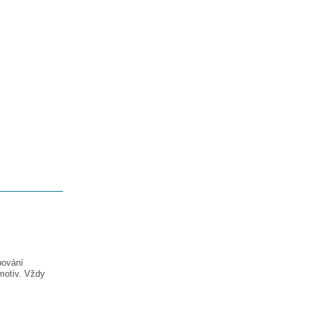
pování
motiv. Vždy