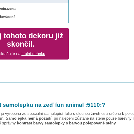
 vyobrazena
převráceně
 tohoto dekoru již
skončil.
okračujte na
titulní stránku
t samolepku na zeď
fun animal :5110:
?
je vyrobena ze speciální samolepící fólie s dlouhou životností určené k pole
těn.
Samolepka nemá pozadí
, po nalepení zůstane na stěně pouze barevný 
vě správný
kontrast barvy samolepky s barvou polepované stěny.