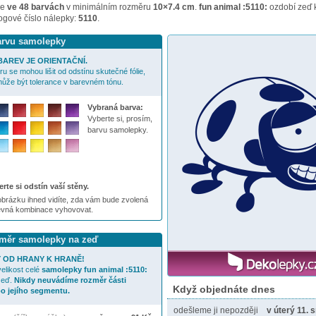
me
ve 48 barvách
v minimálním rozměru
10×7.4 cm
.
fun animal :5110:
ozdobí zeď 
logové číslo nálepky:
5110
.
barvu samolepky
AREV JE ORIENTAČNÍ.
u se mohou lišit od odstínu skutečné fólie,
ůže být tolerance v barevném tónu.
Vybraná barva:
Vyberte si, prosím,
barvu samolepky.
rte si odstín vaší stěny.
brázku ihned vidíte, zda vám bude zvolená
evná kombinace vyhovovat.
ozměr samolepky na zeď
 OD HRANY K HRANĚ!
elikost celé
samolepky
fun animal :5110:
zeď.
Nikdy neuvádíme rozměr části
Když objednáte dnes
o jejího segmentu.
odešleme ji nepozději
v úterý 11. 