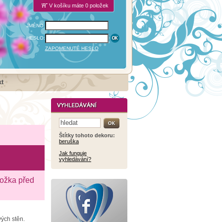
V košíku máte 0 položek
JMÉNO:
HESLO:
ZAPOMENUTÉ HESLO
t
Štítky tohoto dekoru:
beruška
Jak funguje
vyhledávání?
ložka před
vých stěn.