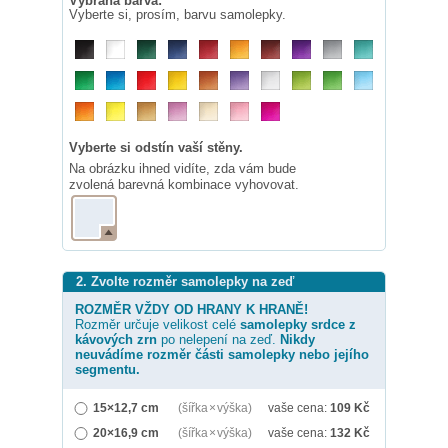
Vybraná barva:
Vyberte si, prosím, barvu samolepky.
Vyberte si odstín vaší stěny.
Na obrázku ihned vidíte, zda vám bude
zvolená barevná kombinace vyhovovat.
2. Zvolte rozměr samolepky na zeď
ROZMĚR VŽDY OD HRANY K HRANĚ!
Rozměr určuje velikost celé
samolepky
srdce z
kávových zrn
po nelepení na zeď.
Nikdy
neuvádíme rozměr části samolepky nebo jejího
segmentu.
15×12,7 cm
(šířka × výška)
vaše cena:
109
Kč
20×16,9 cm
(šířka × výška)
vaše cena:
132
Kč