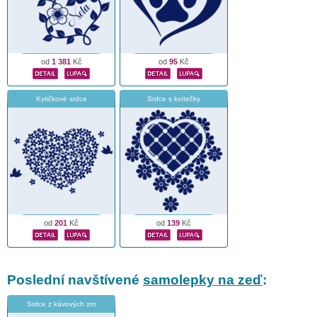
od
1 381
Kč
od
95
Kč
Kytičkové srdce
Srdce s kvítečky
od
201
Kč
od
139
Kč
Poslední navštívené
samolepky na zeď
:
Srdce z kávových zrn