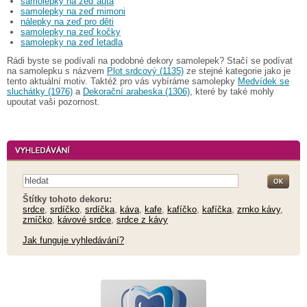
samolepky na zeď auta
samolepky na zeď mimoni
nálepky na zeď pro děti
samolepky na zeď kočky
samolepky na zeď letadla
Rádi byste se podívali na podobné dekory samolepek? Stačí se podívat
na samolepku s názvem
Plot srdcový (1135)
ze stejné kategorie jako je
tento aktuální motiv. Taktéž pro vás vybíráme samolepky
Medvídek se
sluchátky (1976)
a
Dekorační arabeska (1306)
, které by také mohly
upoutat vaši pozornost.
Štítky tohoto dekoru:
srdce
,
srdíčko
,
srdíčka
,
káva
,
kafe
,
kafíčko
,
kafíčka
,
zrnko kávy
,
zrníčko
,
kávové srdce
,
srdce z kávy
Jak funguje vyhledávání?