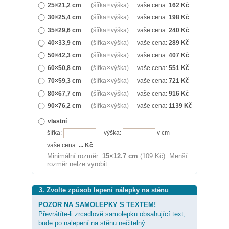
25×21,2 cm
(šířka × výška)
vaše cena:
162
Kč
30×25,4 cm
(šířka × výška)
vaše cena:
198
Kč
35×29,6 cm
(šířka × výška)
vaše cena:
240
Kč
40×33,9 cm
(šířka × výška)
vaše cena:
289
Kč
50×42,3 cm
(šířka × výška)
vaše cena:
407
Kč
60×50,8 cm
(šířka × výška)
vaše cena:
551
Kč
70×59,3 cm
(šířka × výška)
vaše cena:
721
Kč
80×67,7 cm
(šířka × výška)
vaše cena:
916
Kč
90×76,2 cm
(šířka × výška)
vaše cena:
1139
Kč
vlastní
šířka:
výška:
v cm
vaše cena:
...
Kč
Minimální rozměr:
15×12.7 cm
(109 Kč). Menší
rozměr nelze vyrobit.
3. Zvolte způsob lepení nálepky na stěnu
POZOR NA SAMOLEPKY S TEXTEM!
Převrátíte-li zrcadlově samolepku obsahující text,
bude po nalepení na stěnu nečitelný.