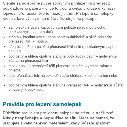
Členité samolepky je nutné správným přihlazením přenést z
podkladového papíru – chce to trochu cviku, protože díky nižší
lepivosti přenášecí fólie to může jít i hůř. Při lepení samolepky
srdce z kávových zrn
se držte následujícího postupu:
samolepku
srdce z kávových zrn
položte na rovnou plochu
podkladovým papírem dolů
stěrkou, kreditní kartou nebo nehtem důkladně a silně přihlaďte
přenášecí fólii k motivu
nálepku otočte a položte přenášecí fólií dolů (podkladovým papírem
vzhůru)
pod ostrým úhlem opatrně stahujte podkladový papír – motiv musí
zůstat na přenášecí fólii
motiv spolu s přenášecí fólií přeneste na vámi vybrané místo a
přilepte
přes přenášecí fólii nálepku přihlaďte stěrkou, kreditní kartou nebo
nehtem
pod ostrým úhlem opatrně stahujte přenášecí fólii – motiv musí zůstat
přilepený k podkladu
Pravidla pro lepení samolepek
Důležitým pravidlem pro lepení nálepek na stěnu je trpělivost!
Nikdy nespěchejte a nepoužívejte sílu.
Mějte na paměti, že
pracujete s velmi tenkým materiálem, který můžete špatným