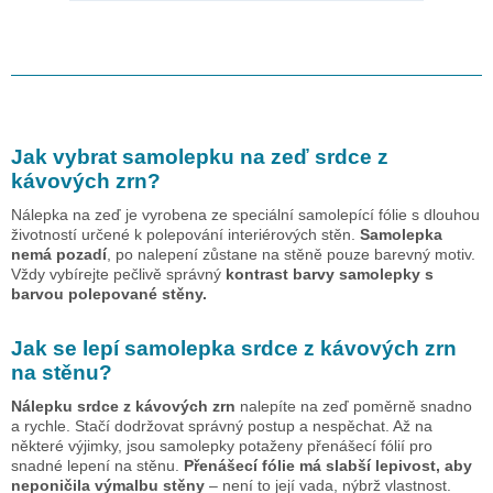
Jak vybrat samolepku na zeď
srdce z
kávových zrn
?
Nálepka na zeď je vyrobena ze speciální samolepící fólie s dlouhou
životností určené k polepování interiérových stěn.
Samolepka
nemá pozadí
, po nalepení zůstane na stěně pouze barevný motiv.
Vždy vybírejte pečlivě správný
kontrast barvy samolepky s
barvou polepované stěny.
Jak se lepí samolepka
srdce z kávových zrn
na stěnu?
Nálepku
srdce z kávových zrn
nalepíte na zeď poměrně snadno
a rychle. Stačí dodržovat správný postup a nespěchat. Až na
některé výjimky, jsou samolepky potaženy přenášecí fólií pro
snadné lepení na stěnu.
Přenášecí fólie má slabší lepivost, aby
neponičila výmalbu stěny
– není to její vada, nýbrž vlastnost.