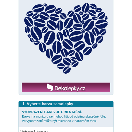
1. Vyberte barvu samolepky
VYOBRAZENÍ BAREV JE ORIENTAČNÍ.
Barvy na monitoru se mohou lišit od odstínu skutečné fólie,
ve vyobrazení může být tolerance v barevném tónu.