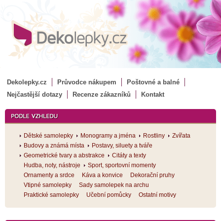
Dekolepky.cz
Průvodce nákupem
Poštovné a balné
Nejčastější dotazy
Recenze zákazníků
Kontakt
Dětské samolepky
Monogramy a jména
Rostliny
Zvířata
Budovy a známá místa
Postavy, siluety a tváře
Geometrické tvary a abstrakce
Citáty a texty
Hudba, noty, nástroje
Sport, sportovní momenty
Ornamenty a srdce
Káva a konvice
Dekorační pruhy
Vtipné samolepky
Sady samolepek na archu
Praktické samolepky
Učební pomůcky
Ostatní motivy