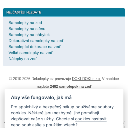
Samolepky na zeď
Samolepky na stěnu
Samolepky na nábytek
Dekorativní samolepky na zeď
Samolepící dekorace na zeď
Velké samolepky na zeď
Nálepky na zeď
© 2010-2026 Dekolepky.cz provozuje
DOKI DOKI s.r.o.
V nabídce
najdete
2482 samolepek na zeď
Aby vše fungovalo, jak má
Návod k lepení
|
Životnost samolepek na zeď
|
Magazín
|
Obchodní
podmínky
|
Ochrana osobních údajů
|
Cookies
|
Reklamační řád
|
Pro spolehlivý a bezpečný nákup používáme soubory
Impressum
cookies. Některé jsou nezbytné, jiné pomáhají
samolepky na auto
|
fotomagnetky na lednici
|
fotokalendáře
|
zlepšovat naše služby. Chcete si
cookies nastavit
kühlschrank fotomagnete
|
foto magnesy na lodówkę
|
samolepky dieťa v
nebo souhlasíte s použitím všech?
aute
|
logoprinty
|
nálepky na stenu
|
dárky pro ženy
|
zakázkový 3d tisk
|