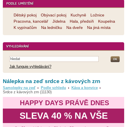
Dětský pokoj
Obývací pokoj
Kuchyně
Ložnice
Pracovna, kancelář
Jídelna
Hala, předsíň
Koupelna
K vypínačům
Na ledničku
Na dveře
Na jiná místa
Jak funguje vyhledávání?
Nálepka na zeď srdce z kávových zrn
Samolepky na zeď
Podle vzhledu
Káva a konvice
Srdce z kávových zrn (11130)
HAPPY DAYS PRÁVĚ DNES
SLEVA 40 % NA VŠE