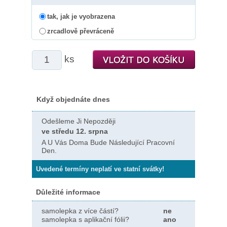
tak, jak je vyobrazena
zrcadlově převráceně
ks
Když objednáte dnes
Odešleme Ji Nepozději
ve středu 12. srpna
A U Vás Doma Bude Následující Pracovní
Den.
Uvedené termíny neplatí ve statní svátky!
Důležité informace
samolepka z více částí?
ne
samolepka s aplikační fólii?
ano