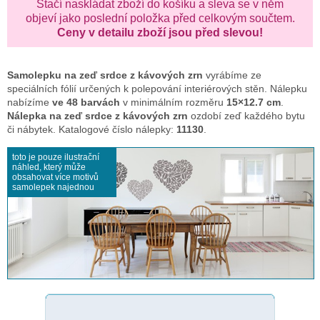
Stačí naskládat zboží do košíku a sleva se v něm
objeví jako poslední položka před celkovým součtem.
Ceny v detailu zboží jsou před slevou!
Samolepku na zeď
srdce z kávových zrn
vyrábíme ze
speciálních fólií určených k polepování interiérových stěn. Nálepku
nabízíme
ve 48 barvách
v minimálním rozměru
15×12.7 cm
.
Nálepka na zeď srdce z kávových zrn
ozdobí zeď každého bytu
či nábytek. Katalogové číslo nálepky:
11130
.
toto je pouze ilustrační
náhled, který může
obsahovat více motivů
samolepek najednou