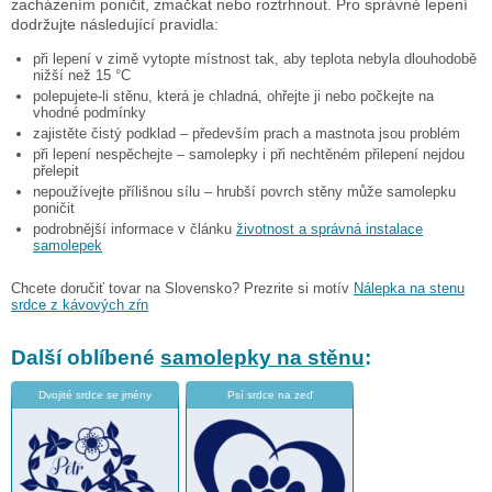
zacházením poničit, zmačkat nebo roztrhnout. Pro správné lepení
dodržujte následující pravidla:
při lepení v zimě vytopte místnost tak, aby teplota nebyla dlouhodobě
nižší než 15 °C
polepujete-li stěnu, která je chladná, ohřejte ji nebo počkejte na
vhodné podmínky
zajistěte čistý podklad – především prach a mastnota jsou problém
při lepení nespěchejte – samolepky i při nechtěném přilepení nejdou
přelepit
nepoužívejte přílišnou sílu – hrubší povrch stěny může samolepku
poničit
podrobnější informace v článku
životnost a správná instalace
samolepek
Chcete doručiť tovar na Slovensko? Prezrite si motív
Nálepka na stenu
srdce z kávových zŕn
Další oblíbené
samolepky na stěnu
:
Dvojité srdce se jmény
Psí srdce na zeď