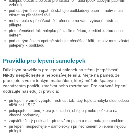
nálepku otočte a položte přenášecí fólií dolů (podkladovým papírem
vzhůru)
pod ostrým úhlem opatrně stahujte podkladový papír – motiv musí
zůstat na přenášecí fólii
motiv spolu s přenášecí fólií přeneste na vámi vybrané místo a
přilepte
přes přenášecí fólii nálepku přihlaďte stěrkou, kreditní kartou nebo
nehtem
pod ostrým úhlem opatrně stahujte přenášecí fólii – motiv musí zůstat
přilepený k podkladu
Pravidla pro lepení samolepek
Důležitým pravidlem pro lepení nálepek na stěnu je trpělivost!
Nikdy nespěchejte a nepoužívejte sílu.
Mějte na paměti, že
pracujete s velmi tenkým materiálem, který můžete špatným
zacházením poničit, zmačkat nebo roztrhnout. Pro správné lepení
dodržujte následující pravidla:
při lepení v zimě vytopte místnost tak, aby teplota nebyla dlouhodobě
nižší než 15 °C
polepujete-li stěnu, která je chladná, ohřejte ji nebo počkejte na
vhodné podmínky
zajistěte čistý podklad – především prach a mastnota jsou problém
při lepení nespěchejte – samolepky i při nechtěném přilepení nejdou
přelepit