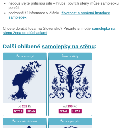
nepoužívejte přílišnou sílu – hrubší povrch stěny může samolepku
poničit
podrobnější informace v článku
životnost a správná instalace
samolepek
Chcete doručiť tovar na Slovensko? Prezrite si motív
samolepka na
stenu žena so slúchadlami
Další oblíbené
samolepky na stěnu
:
Žena a motýl
Žena s křídly
od
282
Kč
od
196
Kč
Žena s náušnicemi
Žena v pohybu