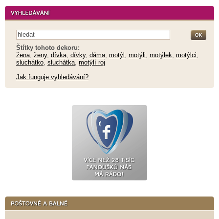
Štítky tohoto dekoru:
žena
,
ženy
,
dívka
,
dívky
,
dáma
,
motýl
,
motýli
,
motýlek
,
motýlci
,
sluchátko
,
sluchátka
,
motýlí roj
Jak funguje vyhledávání?