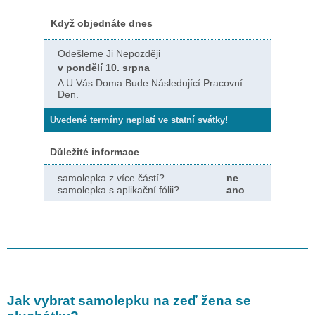
Když objednáte dnes
Odešleme Ji Nepozději
v pondělí 10. srpna
A U Vás Doma Bude Následující Pracovní
Den.
Uvedené termíny neplatí ve statní svátky!
Důležité informace
samolepka z více částí?
ne
samolepka s aplikační fólii?
ano
Jak vybrat samolepku na zeď
žena se