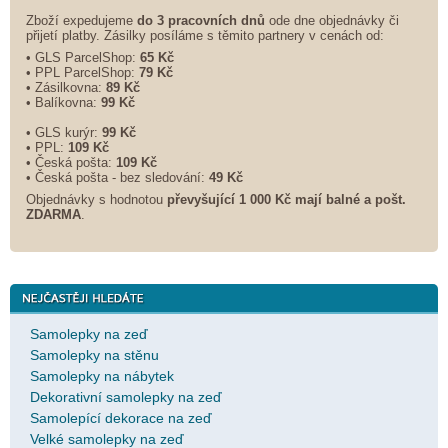
Zboží expedujeme
do 3 pracovních dnů
ode dne objednávky či
přijetí platby. Zásilky posíláme s těmito partnery v cenách od:
• GLS ParcelShop:
65 Kč
• PPL ParcelShop:
79 Kč
• Zásilkovna:
89 Kč
• Balíkovna:
99 Kč
• GLS kurýr:
99 Kč
• PPL:
109 Kč
• Česká pošta:
109 Kč
• Česká pošta - bez sledování:
49 Kč
Objednávky s hodnotou
převyšující 1 000 Kč mají balné a
pošt.
ZDARMA
.
Samolepky na zeď
Samolepky na stěnu
Samolepky na nábytek
Dekorativní samolepky na zeď
Samolepící dekorace na zeď
Velké samolepky na zeď