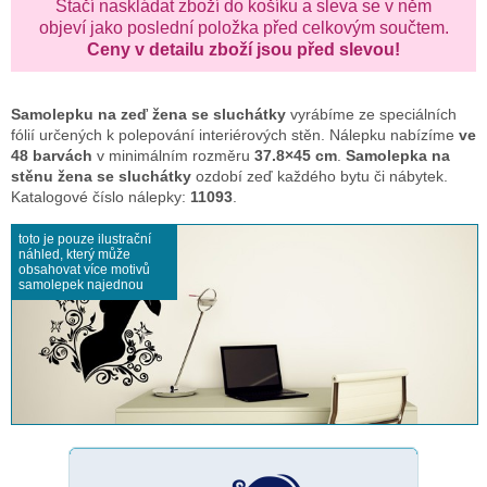
Stačí naskládat zboží do košíku a sleva se v něm
objeví jako poslední položka před celkovým součtem.
Ceny v detailu zboží jsou před slevou!
Samolepku na zeď
žena se sluchátky
vyrábíme ze speciálních
fólií určených k polepování interiérových stěn. Nálepku nabízíme
ve
48 barvách
v minimálním rozměru
37.8×45 cm
.
Samolepka na
stěnu žena se sluchátky
ozdobí zeď každého bytu či nábytek.
Katalogové číslo nálepky:
11093
.
toto je pouze ilustrační
náhled, který může
obsahovat více motivů
samolepek najednou