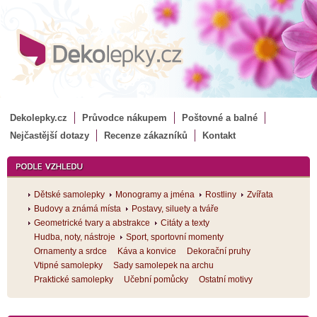
Dekolepky.cz
Průvodce nákupem
Poštovné a balné
Nejčastější dotazy
Recenze zákazníků
Kontakt
Dětské samolepky
Monogramy a jména
Rostliny
Zvířata
Budovy a známá místa
Postavy, siluety a tváře
Geometrické tvary a abstrakce
Citáty a texty
Hudba, noty, nástroje
Sport, sportovní momenty
Ornamenty a srdce
Káva a konvice
Dekorační pruhy
Vtipné samolepky
Sady samolepek na archu
Praktické samolepky
Učební pomůcky
Ostatní motivy