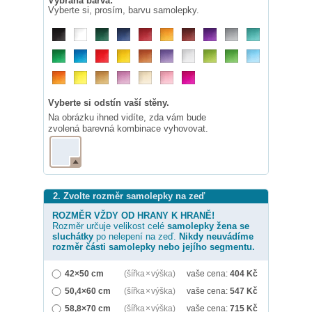
Vybraná barva:
Vyberte si, prosím, barvu samolepky.
Vyberte si odstín vaší stěny.
Na obrázku ihned vidíte, zda vám bude
zvolená barevná kombinace vyhovovat.
2. Zvolte rozměr samolepky na zeď
ROZMĚR VŽDY OD HRANY K HRANĚ!
Rozměr určuje velikost celé
samolepky
žena se
sluchátky
po nelepení na zeď.
Nikdy neuvádíme
rozměr části samolepky nebo jejího segmentu.
42×50 cm
(šířka × výška)
vaše cena:
404
Kč
50,4×60 cm
(šířka × výška)
vaše cena:
547
Kč
58,8×70 cm
(šířka × výška)
vaše cena:
715
Kč