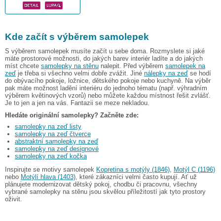
Kde začít s výběrem samolepek
S výběrem samolepek musíte začít u sebe doma. Rozmyslete si jaké
máte prostorové možnosti, do jakých barev interiér ladíte a do jakých
míst chcete
samolepky na stěnu
nalepit. Před výběrem
samolepek na
zeď
je třeba si všechno velmi dobře zvážit. Jiné
nálepky na zeď
se hodí
do obývacího pokoje, ložnice, dětského pokoje nebo kuchyně. Na výběr
pak máte možnost ladění interiéru do jednoho tématu (např. výhradním
výběrem květinových vzorů) nebo můžete každou místnost řešit zvlášť.
Je to jen a jen na vás. Fantazii se meze nekladou.
Hledáte originální samolepky? Začněte zde:
samolepky na zeď listy
samolepky na zeď čtverce
abstraktní samolepky na zeď
samolepky na zeď designové
samolepky na zeď kočka
Inspirujte se motivy samolepek
Kopretina s motýly (1846)
,
Motýl C (1196)
nebo
Motýlí hlava (1403)
, které zákazníci velmi často kupují. Ať už
plánujete modernizovat dětský pokoj, chodbu či pracovnu, všechny
vybrané samolepky na stěnu jsou skvělou příležitostí jak tyto prostory
oživit.