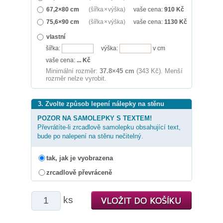
67,2×80 cm
(šířka × výška)
vaše cena:
910
Kč
75,6×90 cm
(šířka × výška)
vaše cena:
1130
Kč
vlastní
šířka:
výška:
v cm
vaše cena:
...
Kč
Minimální rozměr:
37.8×45 cm
(343 Kč). Menší
rozměr nelze vyrobit.
3. Zvolte způsob lepení nálepky na stěnu
POZOR NA SAMOLEPKY S TEXTEM!
Převrátíte-li zrcadlově samolepku obsahující text,
bude po nalepení na stěnu nečitelný.
tak, jak je vyobrazena
zrcadlově převráceně
ks