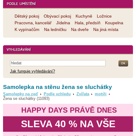
Dětský pokoj
Obývací pokoj
Kuchyně
Ložnice
Pracovna, kancelář
Jídelna
Hala, předsíň
Koupelna
K vypínačům
Na ledničku
Na dveře
Na jiná místa
Jak funguje vyhledávání?
Samolepka na stěnu žena se sluchátky
Samolepky na zeď
Podle vzhledu
Zvířata
motýli
Žena se sluchátky (11093)
HAPPY DAYS PRÁVĚ DNES
SLEVA 40 % NA VŠE