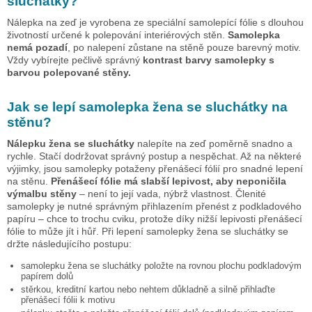
sluchátky
?
Nálepka na zeď je vyrobena ze speciální samolepící fólie s dlouhou
životností určené k polepování interiérových stěn.
Samolepka
nemá pozadí
, po nalepení zůstane na stěně pouze barevný motiv.
Vždy vybírejte pečlivě správný
kontrast barvy samolepky s
barvou polepované stěny.
Jak se lepí samolepka
žena se sluchátky
na
stěnu?
Nálepku
žena se sluchátky
nalepíte na zeď poměrně snadno a
rychle. Stačí dodržovat správný postup a nespěchat. Až na některé
výjimky, jsou samolepky potaženy přenášecí fólií pro snadné lepení
na stěnu.
Přenášecí fólie má slabší lepivost, aby neponičila
výmalbu stěny
– není to její vada, nýbrž vlastnost. Členité
samolepky je nutné správným přihlazením přenést z podkladového
papíru – chce to trochu cviku, protože díky nižší lepivosti přenášecí
fólie to může jít i hůř. Při lepení samolepky
žena se sluchátky
se
držte následujícího postupu:
samolepku
žena se sluchátky
položte na rovnou plochu podkladovým
papírem dolů
stěrkou, kreditní kartou nebo nehtem důkladně a silně přihlaďte
přenášecí fólii k motivu