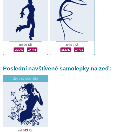
od
96
Kč
od
91
Kč
Poslední navštívené
samolepky na zeď
:
Žena se sluchátky
od
343
Kč