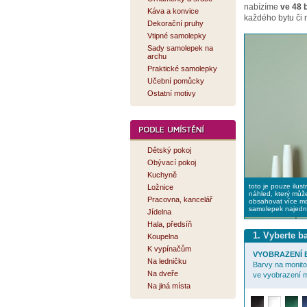
nabízíme
ve 48 
Káva a konvice
každého bytu či 
Dekorační pruhy
Vtipné samolepky
Sady samolepek na
archu
Praktické samolepky
Učební pomůcky
Ostatní motivy
Dětský pokoj
Obývací pokoj
Kuchyně
toto je pouze ilust
Ložnice
náhled, který můž
Pracovna, kancelář
obsahovat více mo
samolepek najed
Jídelna
Hala, předsíň
1. Vyberte 
Koupelna
K vypínačům
VYOBRAZENÍ B
Na ledničku
Barvy na monitor
Na dveře
ve vyobrazení m
Na jiná místa