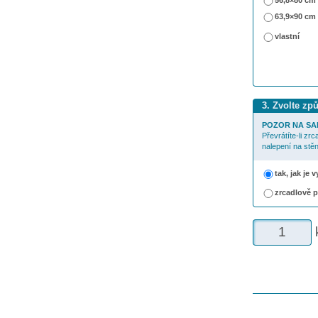
56,8×80 cm
63,9×90 cm
vlastní
3. Zvolte zp
POZOR NA SA
Převrátíte-li zr
nalepení na stěn
tak, jak je
zrcadlově 