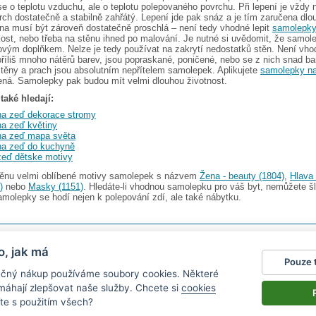
e o teplotu vzduchu, ale o teplotu polepovaného povrchu. Při lepení je vždy 
ch dostatečně a stabilně zahřátý. Lepení jde pak snáz a je tím zaručena dlo
a musí být zároveň dostatečně proschlá – není tedy vhodné lepit
samolepky
kost, nebo třeba na stěnu ihned po malování. Je nutné si uvědomit, že samol
vým doplňkem. Nelze je tedy používat na zakrytí nedostatků stěn. Není vho
 příliš mnoho nátěrů barev, jsou popraskané, poničené, nebo se z nich snad b
těny a prach jsou absolutním nepřítelem samolepek. Aplikujete
samolepky n
vená. Samolepky pak budou mít velmi dlouhou životnost.
také hledají:
a zeď dekorace stromy
a zeď květiny
na zeď mapa světa
na zeď do kuchyně
zeď dětske motivy
stěnu velmi oblíbené motivy samolepek s názvem
Žena - beauty (1804)
,
Hlava
)
nebo
Masky (1151)
. Hledáte-li vhodnou samolepku pro váš byt, nemůžete šl
molepky se hodí nejen k polepování zdí, ale také nábytku.
s.r.o.
V nabídce najdete
2482 samolepek na zeď
o, jak má
Pouze 
gazín
|
Obchodní podmínky
|
Ochrana osobních údajů
|
Cookies
|
Reklamační řád
|
Impres
pečný nákup používáme soubory cookies. Některé
okalendáře
|
kühlschrank fotomagnete
|
foto magnesy na lodówkę
|
samolepky dieťa v aute
|
|
živicové nálepky
omáhají zlepšovat naše služby. Chcete si
cookies
te s použitím všech?
nen vystavit kupujícímu účtenku.