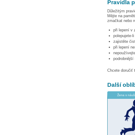
Pravidla 
Důležitým pravi
Mějte na paměti
zmačkat nebo ro
při lepení v
polepujete-l
zajistěte či
při lepení n
nepoužívejte
podrobnější
Chcete doručiť 
Další obl
Žena s náuš