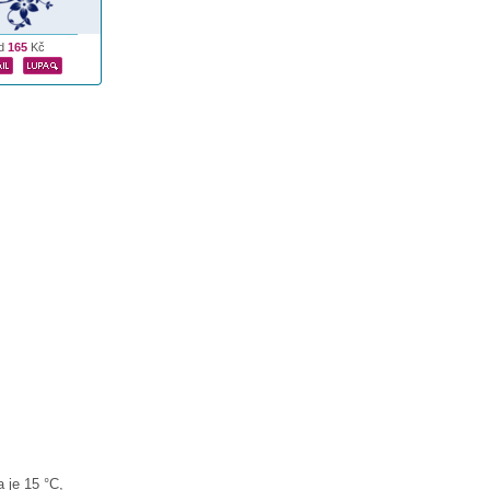
d
165
Kč
 je 15 °C,