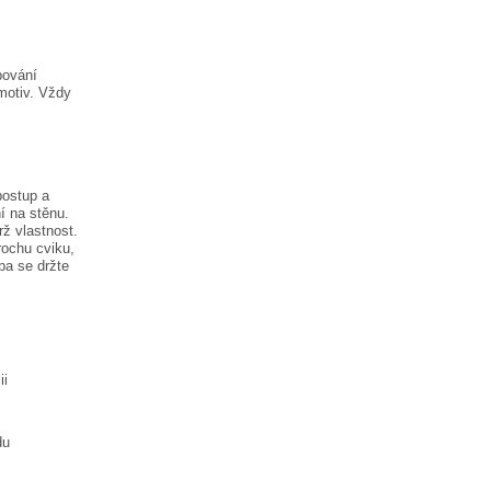
pování
motiv. Vždy
postup a
í na stěnu.
rž vlastnost.
rochu cviku,
ba
se držte
ii
du