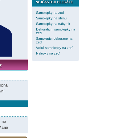
Samolepky na zeď
Samolepky na stěnu
Samolepky na nábytek
Dekorativní samolepky na
zeď
Samolepící dekorace na
zeď
Velké samolepky na zeď
Nálepky na zeď
srpna
vní
ne
?
ano