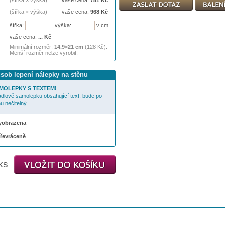
(šířka × výška)
vaše cena:
781
Kč
(šířka × výška)
vaše cena:
968
Kč
šířka:
výška:
v cm
vaše cena:
...
Kč
Minimální rozměr:
14.9×21 cm
(128 Kč).
Menší rozměr nelze vyrobit.
ůsob lepení nálepky na stěnu
MOLEPKY S TEXTEM!
cadlově samolepku obsahující text, bude po
u nečitelný.
 vyobrazena
převráceně
ks