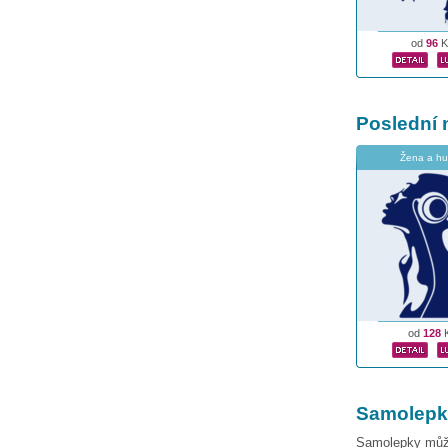
od
96
K
Poslední 
Žena a h
od
128
Samolepky 
Samolepky můžet