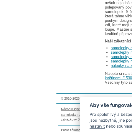
avšak nejedná s
polepovaný povr
samolepek. Stěn
která táhne vlh
pouhým designo
zdi, které mají
loupe. Mastné s
kvalitně připra
Naši zákazníci 
samolepky n
samolepky n
samolepky 
samolepky 
nálepky na 
Nalepte si na 
květinami (1530
Všechny tyto sa
© 2010-2026 Dekolepky.cz provozuje
DOKI DOKI 
Aby vše fungoval
Návod k lepení
|
Životnost samolepek na zeď
|
Ma
Pro spolehlivý a bez
samolepky na auto
|
fotomagnetky na lednici
|
fot
zakázkový 3d tisk
|
hodinový manžel česká lípa
jsou nezbytné, jiné p
nastavit
nebo souhlasí
Podle zákona o evidenci tržeb je prodávající povi