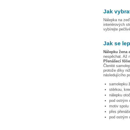
Jak vybra
Nálepka na zeď 
interiérových s
vybírejte pečli
Jak se le
Nálepku
žena 
nespěchat. Až n
Přenášecí fóli
Členité samolep
protože díky niž
následujícího p
samolepku
stěrkou, kre
nálepku otoč
pod ostrým ú
motiv spolu 
přes přenáše
pod ostrým ú