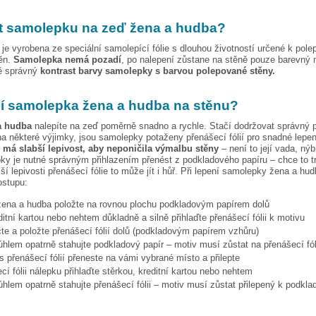
t samolepku na zeď
žena a hudba
?
je vyrobena ze speciální samolepící fólie s dlouhou životností určené k pole
těn.
Samolepka nemá pozadí
, po nalepení zůstane na stěně pouze barevný 
vě správný
kontrast barvy samolepky s barvou polepované stěny.
pí samolepka
žena a hudba
na stěnu?
a hudba
nalepíte na zeď poměrně snadno a rychle. Stačí dodržovat správný 
a některé výjimky, jsou samolepky potaženy přenášecí fólií pro snadné lepen
e má slabší lepivost, aby neponičila výmalbu stěny
– není to její vada, nýb
ky je nutné správným přihlazením přenést z podkladového papíru – chce to t
ší lepivosti přenášecí fólie to může jít i hůř. Při lepení samolepky
žena a hud
ostupu:
žena a hudba
položte na rovnou plochu podkladovým papírem dolů
ditní kartou nebo nehtem důkladně a silně přihlaďte přenášecí fólii k motivu
te a položte přenášecí fólií dolů (podkladovým papírem vzhůru)
hlem opatrně stahujte podkladový papír – motiv musí zůstat na přenášecí fól
s přenášecí fólií přeneste na vámi vybrané místo a přilepte
cí fólii nálepku přihlaďte stěrkou, kreditní kartou nebo nehtem
hlem opatrně stahujte přenášecí fólii – motiv musí zůstat přilepený k podkla