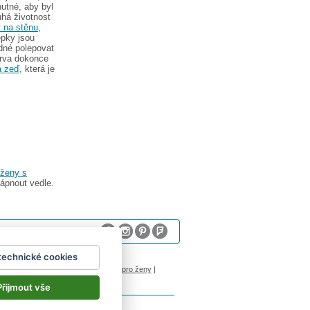
nutné, aby byl
uhá životnost
 na stěnu
,
epky jsou
dné polepovat
arva dokonce
a zeď
, která je
 ženy s
ápnout vedle.
technické cookies
sum
logoprinty
|
nálepky na stenu
|
dárky pro ženy
|
Přijmout vše