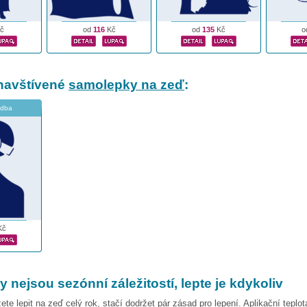
č
od
116
Kč
od
135
Kč
o
navštívené
samolepky na zeď
:
udba
Kč
nejsou sezónní záležitostí, lepte je kdykoliv
e lepit na zeď celý rok, stačí dodržet pár zásad pro lepení. Aplikační teplota