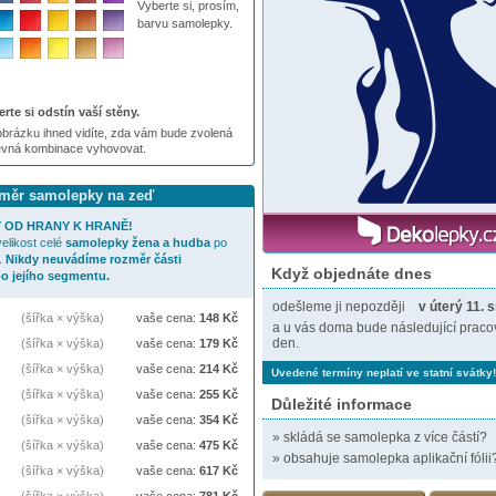
Vyberte si, prosím,
barvu samolepky.
rte si odstín vaší stěny.
brázku ihned vidíte, zda vám bude zvolená
evná kombinace vyhovovat.
ozměr samolepky na zeď
 OD HRANY K HRANĚ!
elikost celé
samolepky
žena a hudba
po
.
Nikdy neuvádíme rozměr části
Když objednáte dnes
o jejího segmentu.
odešleme ji nepozději
v úterý 11. 
(šířka × výška)
vaše cena:
148
Kč
a u vás doma bude následující praco
den.
(šířka × výška)
vaše cena:
179
Kč
(šířka × výška)
vaše cena:
214
Kč
Uvedené termíny neplatí ve statní svátky!
(šířka × výška)
vaše cena:
255
Kč
Důležité informace
(šířka × výška)
vaše cena:
354
Kč
»
skládá se samolepka z více částí?
(šířka × výška)
vaše cena:
475
Kč
»
obsahuje samolepka aplikační fólii
(šířka × výška)
vaše cena:
617
Kč