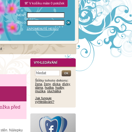
V košíku máte 0 položek
JMÉNO:
HESLO:
ZAPOMENUTÉ HESLO
t
Štítky tohoto dekoru:
žena
,
ženy
,
dívka
,
dívky
,
dáma
,
hudba
,
hudby
,
muzika
,
sluchátka
Jak funguje
vyhledávání?
ložka před
h stěn. Nálepku