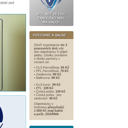
dobí zeď
Zboží expedujeme
do 3
pracovních dnů
ode
dne objednávky či přijetí
platby. Zásilky posíláme
s těmito partnery v
cenách od:
• GLS ParcelShop:
65 Kč
• PPL ParcelShop:
79 Kč
• Zásilkovna:
89 Kč
• Balíkovna:
99 Kč
• GLS kurýr:
99 Kč
• PPL:
109 Kč
• Česká pošta:
109 Kč
• Česká pošta - bez
sledování:
49 Kč
Objednávky s
hodnotou
převyšující
1 000 Kč mají balné
a
pošt. ZDARMA
.