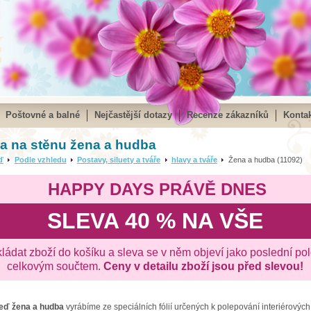
Poštovné a balné
Nejčastější dotazy
Recenze zákazníků
Kontak
a na stěnu žena a hudba
ď
Podle vzhledu
Postavy, siluety a tváře
hlavy a tváře
Žena a hudba (11092)
HAPPY DAYS PRÁVĚ DNES
SLEVA 40 % NA VŠE
kládat zboží do košíku a sleva se v něm objeví jako poslední po
celkovým součtem.
Ceny v detailu zboží jsou před slevou!
zeď
žena a hudba
vyrábíme ze speciálních fólií určených k polepování interiérovýc