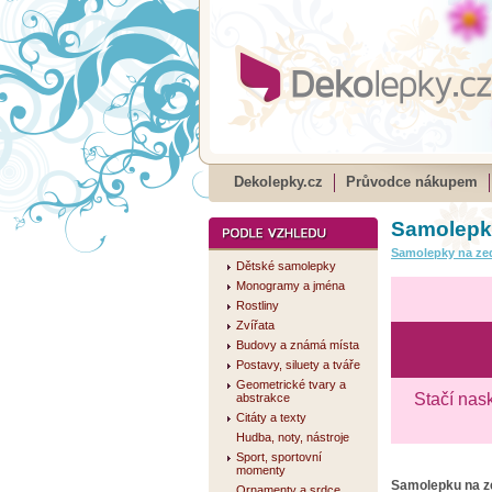
Dekolepky.cz
Průvodce nákupem
Samolepk
Samolepky na ze
Dětské samolepky
Monogramy a jména
Rostliny
Zvířata
Budovy a známá místa
Postavy, siluety a tváře
Geometrické tvary a
Stačí nas
abstrakce
Citáty a texty
Hudba, noty, nástroje
Sport, sportovní
momenty
Samolepku na 
Ornamenty a srdce