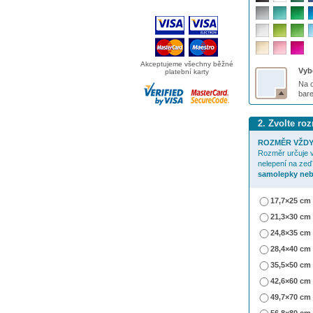
Akceptujeme všechny běžné
Vybe
platební karty
Na o
bar
2. Zvolte r
ROZMĚR VŽDY
Rozměr určuje v
nelepení na zeď
samolepky neb
17,7×25 cm
21,3×30 cm
24,8×35 cm
28,4×40 cm
35,5×50 cm
42,6×60 cm
49,7×70 cm