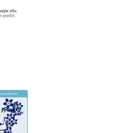
ejte sílu.
 poničit,
za květinami