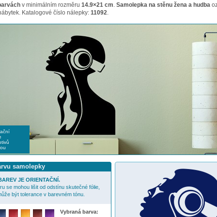
barvách
v minimálním rozměru
14.9×21 cm
.
Samolepka na stěnu žena a hudba
oz
nábytek. Katalogové číslo nálepky:
11092
.
rační
e
tivů
nou
barvu samolepky
AREV JE ORIENTAČNÍ.
u se mohou lišit od odstínu skutečné fólie,
ůže být tolerance v barevném tónu.
Vybraná barva: