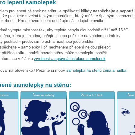
pro lepení samolepek
dlem pro lepení nálepek na stěnu je trpělivost!
Nikdy nespěchejte a nepoužív
, že pracujete s velmi tenkým materiálem, který můžete špatným zacházením
ztrhnout. Pro správné lepení dodržujte následující pravidla:
 zimě vytopte místnost tak, aby teplota nebyla dlouhodobě nižší než 15 °C
i stěnu, která je chladná, ohřejte ji nebo počkejte na vhodné podmínky
stý podklad – především prach a mastnota jsou problém
espěchejte – samolepky i při nechtěném přilepení nejdou přelepit
 přílišnou sílu – hrubší povrch stěny může samolepku poničit
 informace v článku
životnost a správná instalace samolepek
tovar na Slovensko? Prezrite si motív
samolepka na stenu žena a hudba
íbené
samolepky na stěnu
:
nicemi
Žena se srdíčky
Žena a bublifuk
Žena 