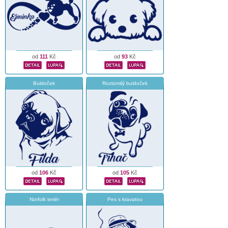
od
111
Kč
od
93
Kč
Buldoček
Roztomilý buldoček
od
106
Kč
od
105
Kč
Norfolk teriér
Pes s kravatou