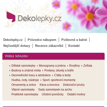
Dekolepky.cz
Průvodce nákupem
Poštovné a balné
Nejčastější dotazy
Recenze zákazníků
Kontakt
Dětské samolepky
Monogramy a jména
Rostliny
Zvířata
Budovy a známá místa
Postavy, siluety a tváře
Geometrické tvary a abstrakce
Citáty a texty
Hudba, noty, nástroje
Sport, sportovní momenty
Ornamenty a srdce
Káva a konvice
Dekorační pruhy
Vtipné samolepky
Sady samolepek na archu
Praktické samolepky
Učební pomůcky
Ostatní motivy