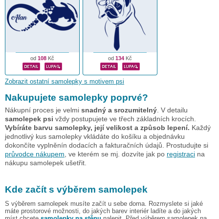
od
108
Kč
od
134
Kč
Zobrazit ostatní samolepky s motivem psi
Nakupujete samolepky poprvé?
Nákupní proces je velmi
snadný a srozumitelný
. V detailu
samolepek psi
vždy postupujete ve třech základních krocích.
Vybíráte barvu samolepky, její velikost a způsob lepení.
Každý
jednotlivý kus samolepky vkládáte do košíku a objednávku
dokončíte vyplněnín dodacích a fakturačních údajů. Prostudujte si
průvodce nákupem
, ve kterém se mj. dozvíte jak po
registraci
na
nákupu samolepek ušetřit.
Kde začít s výběrem samolepek
S výběrem samolepek musíte začít u sebe doma. Rozmyslete si jaké
máte prostorové možnosti, do jakých barev interiér ladíte a do jakých
míst chcete
samolepky na stěnu
nalepit. Před výběrem samolepek na