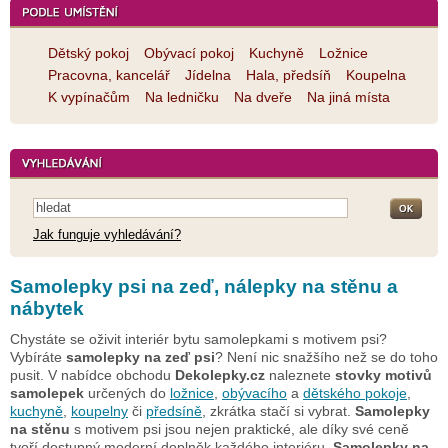
Dětský pokoj
Obývací pokoj
Kuchyně
Ložnice
Pracovna, kancelář
Jídelna
Hala, předsíň
Koupelna
K vypínačům
Na ledničku
Na dveře
Na jiná místa
Jak funguje vyhledávání?
Samolepky psi na zeď, nálepky na stěnu a
nábytek
Chystáte se oživit interiér bytu samolepkami s motivem psi?
Vybíráte
samolepky na zeď psi
? Není nic snažšího než se do toho
pusit. V nabídce obchodu
Dekolepky.cz
naleznete
stovky motivů
samolepek
určených do
ložnice
,
obývacího
a
dětského pokoje
,
kuchyně
,
koupelny
či
předsíně
, zkrátka stačí si vybrat.
Samolepky
na stěnu
s motivem psi jsou nejen praktické, ale díky své ceně
tvoří dostupný moderní doplněk každého interiéru.
Samolepky na