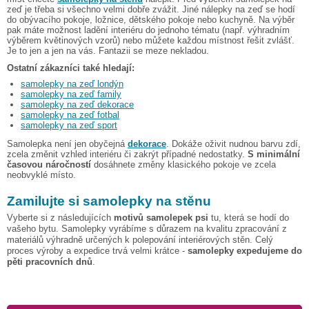
zeď je třeba si všechno velmi dobře zvážit. Jiné nálepky na zeď se hodí
do obývacího pokoje, ložnice, dětského pokoje nebo kuchyně. Na výběr
pak máte možnost ladění interiéru do jednoho tématu (např. výhradním
výběrem květinových vzorů) nebo můžete každou místnost řešit zvlášť.
Je to jen a jen na vás. Fantazii se meze nekladou.
Ostatní zákazníci také hledají:
samolepky na zeď londýn
samolepky na zeď family
samolepky na zeď dekorace
samolepky na zeď fotbal
samolepky na zeď sport
Samolepka není jen obyčejná
dekorace
. Dokáže oživit nudnou barvu zdí,
zcela změnit vzhled interiéru či zakrýt případné nedostatky.
S minimální
časovou náročností
dosáhnete změny klasického pokoje ve zcela
neobvyklé místo.
Zamilujte si samolepky na stěnu
Vyberte si z následujících
motivů samolepek psi
tu, která se hodí do
vašeho bytu. Samolepky vyrábíme s důrazem na kvalitu zpracování z
materiálů výhradně určených k polepování interiérových stěn. Celý
proces výroby a expedice trvá velmi krátce -
samolepky expedujeme do
pěti pracovních dnů
.