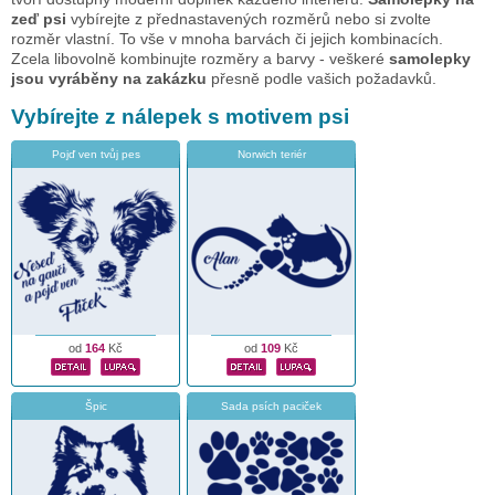
zeď psi
vybírejte z přednastavených rozměrů nebo si zvolte
rozměr vlastní. To vše v mnoha barvách či jejich kombinacích.
Zcela libovolně kombinujte rozměry a barvy - veškeré
samolepky
jsou vyráběny na zakázku
přesně podle vašich požadavků.
Vybírejte z nálepek s motivem psi
Pojď ven tvůj pes
Norwich teriér
od
164
Kč
od
109
Kč
Špic
Sada psích paciček