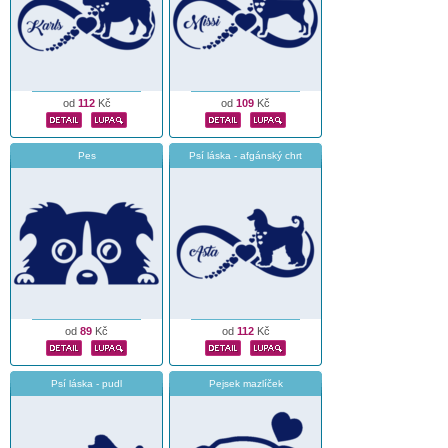
od
112
Kč
od
109
Kč
Pes
Psí láska - afgánský chrt
od
89
Kč
od
112
Kč
Psí láska - pudl
Pejsek mazlíček