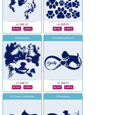
od
161
Kč
od
153
Kč
Pomeranian
Bruselský grifonek
od
142
Kč
od
112
Kč
Psí láska - buldoček
Chihuahua