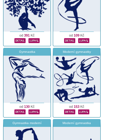
od
391
Kč
od
109
Kč
Gymnastka
Moderní gymnastky
od
130
Kč
od
153
Kč
Gymnastka moderní
Moderní gymnastka