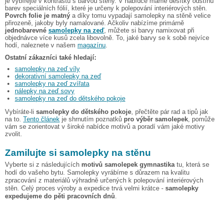
je vybírejte v kontrastu s barvou stěny. V nabídce máme desítky odstínů
barev speciálních fólií, které je určeny k polepování interiérových stěn.
Povrch folie je matný
a díky tomu vypadají samolepky na stěně velice
přirozeně, jakoby byly namalované. Ačkoliv nabízíme primárně
jednobarevné
samolepky na zeď
, můžete si barvy namixovat při
objednávce více kusů zcela libovolně. To, jaké barvy se k sobě nejvíce
hodí, naleznete v našem
magazínu
.
Ostatní zákazníci také hledají:
samolepky na zeď víly
dekorativní samolepky na zeď
samolepky na zeď zvířata
nálepky na zeď sovy
samolepky na zeď do dětského pokoje
Vybíráte-li
samolepky do dětského pokoje
, přečtěte pár rad a tipů jak
na to.
Tento článek
je shrnutím poznatků
pro výběr samolepek
, pomůže
vám se zorientovat v široké nabídce motivů a poradí vám jaké motivy
zvolit.
Zamilujte si samolepky na stěnu
Vyberte si z následujících
motivů samolepek gymnastika
tu, která se
hodí do vašeho bytu. Samolepky vyrábíme s důrazem na kvalitu
zpracování z materiálů výhradně určených k polepování interiérových
stěn. Celý proces výroby a expedice trvá velmi krátce -
samolepky
expedujeme do pěti pracovních dnů
.