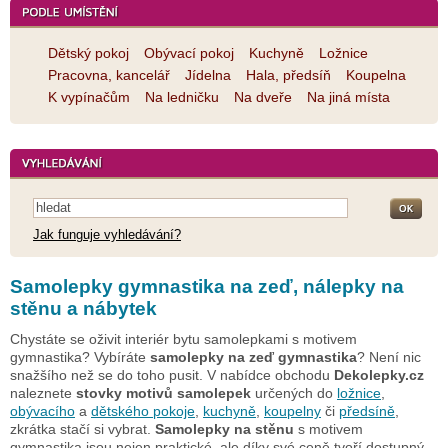
Dětský pokoj
Obývací pokoj
Kuchyně
Ložnice
Pracovna, kancelář
Jídelna
Hala, předsíň
Koupelna
K vypínačům
Na ledničku
Na dveře
Na jiná místa
Jak funguje vyhledávání?
Samolepky gymnastika na zeď, nálepky na
stěnu a nábytek
Chystáte se oživit interiér bytu samolepkami s motivem
gymnastika? Vybíráte
samolepky na zeď gymnastika
? Není nic
snažšího než se do toho pusit. V nabídce obchodu
Dekolepky.cz
naleznete
stovky motivů samolepek
určených do
ložnice
,
obývacího
a
dětského pokoje
,
kuchyně
,
koupelny
či
předsíně
,
zkrátka stačí si vybrat.
Samolepky na stěnu
s motivem
gymnastika jsou nejen praktické, ale díky své ceně tvoří dostupný