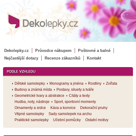
Dekolepky.cz
Průvodce nákupem
Poštovné a balné
Nejčastější dotazy
Recenze zákazníků
Kontakt
Dětské samolepky
Monogramy a jména
Rostliny
Zvířata
Budovy a známá místa
Postavy, siluety a tváře
Geometrické tvary a abstrakce
Citáty a texty
Hudba, noty, nástroje
Sport, sportovní momenty
Ornamenty a srdce
Káva a konvice
Dekorační pruhy
Vtipné samolepky
Sady samolepek na archu
Praktické samolepky
Učební pomůcky
Ostatní motivy