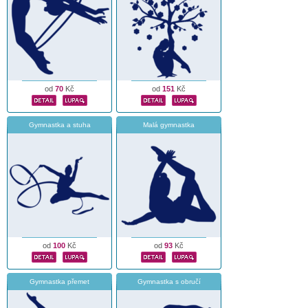
od
70
Kč
od
151
Kč
Gymnastka a stuha
Malá gymnastka
od
100
Kč
od
93
Kč
Gymnastka přemet
Gymnastka s obručí