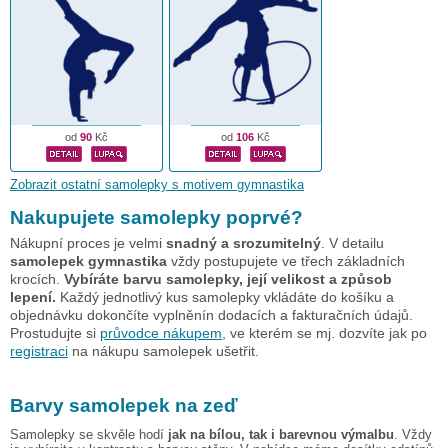
od
90
Kč
od
106
Kč
Zobrazit ostatní samolepky s motivem gymnastika
Nakupujete samolepky poprvé?
Nákupní proces je velmi
snadný a srozumitelný
. V detailu
samolepek gymnastika
vždy postupujete ve třech základních
krocích.
Vybíráte barvu samolepky, její velikost a způsob
lepení.
Každý jednotlivý kus samolepky vkládáte do košíku a
objednávku dokončíte vyplněnín dodacích a fakturačních údajů.
Prostudujte si
průvodce nákupem
, ve kterém se mj. dozvíte jak po
registraci
na nákupu samolepek ušetřit.
Barvy samolepek na zeď
Samolepky se skvěle hodí
jak na bílou, tak i barevnou výmalbu
. Vždy