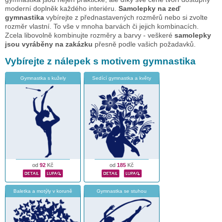
moderní doplněk každého interiéru.
Samolepky na zeď
gymnastika
vybírejte z přednastavených rozměrů nebo si zvolte
rozměr vlastní. To vše v mnoha barvách či jejich kombinacích.
Zcela libovolně kombinujte rozměry a barvy - veškeré
samolepky
jsou vyráběny na zakázku
přesně podle vašich požadavků.
Vybírejte z nálepek s motivem gymnastika
Gymnastka s kužely
Sedící gymnastka a květy
od
92
Kč
od
185
Kč
Baletka a motýly v koruně
Gymnastka se stuhou