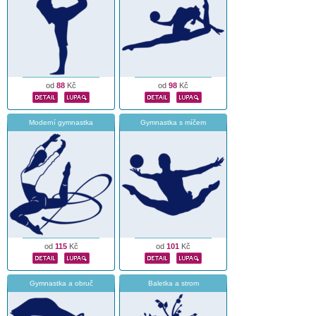
od
88
Kč
od
98
Kč
Moderní gymnastka
Gymnastka s míčem
od
115
Kč
od
101
Kč
Gymnastka a obruč
Baletka a strom