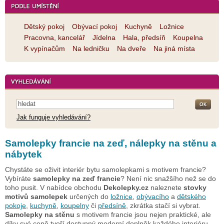
Dětský pokoj
Obývací pokoj
Kuchyně
Ložnice
Pracovna, kancelář
Jídelna
Hala, předsíň
Koupelna
K vypínačům
Na ledničku
Na dveře
Na jiná místa
Jak funguje vyhledávání?
Samolepky francie na zeď, nálepky na stěnu a
nábytek
Chystáte se oživit interiér bytu samolepkami s motivem francie?
Vybíráte
samolepky na zeď francie
? Není nic snažšího než se do
toho pusit. V nabídce obchodu
Dekolepky.cz
naleznete
stovky
motivů samolepek
určených do
ložnice
,
obývacího
a
dětského
pokoje
,
kuchyně
,
koupelny
či
předsíně
, zkrátka stačí si vybrat.
Samolepky na stěnu
s motivem francie jsou nejen praktické, ale
díky své ceně tvoří dostupný moderní doplněk každého interiéru.