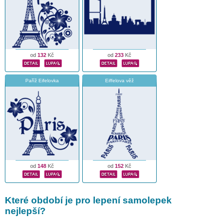
od
132
Kč
od
233
Kč
Paříž Eifelovka
Eiffelova věž
od
148
Kč
od
152
Kč
Které období je pro lepení samolepek
nejlepší?