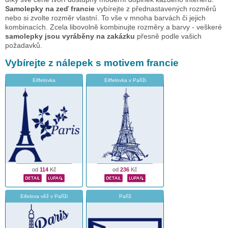
Samolepky na zeď francie
vybírejte z přednastavených rozměrů
nebo si zvolte rozměr vlastní. To vše v mnoha barvách či jejich
kombinacích. Zcela libovolně kombinujte rozměry a barvy - veškeré
samolepky jsou vyráběny na zakázku
přesně podle vašich
požadavků.
Vybírejte z nálepek s motivem francie
Eiffelovka
Eiffelovka v Paříži
od
114
Kč
od
236
Kč
Eifelova věž v Paříži
Paříž