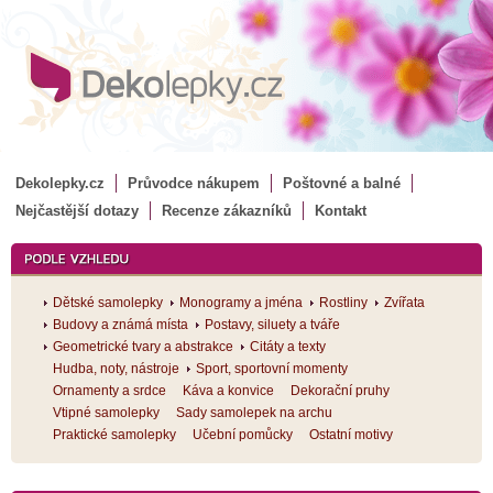
Dekolepky.cz
Průvodce nákupem
Poštovné a balné
Nejčastější dotazy
Recenze zákazníků
Kontakt
Dětské samolepky
Monogramy a jména
Rostliny
Zvířata
Budovy a známá místa
Postavy, siluety a tváře
Geometrické tvary a abstrakce
Citáty a texty
Hudba, noty, nástroje
Sport, sportovní momenty
Ornamenty a srdce
Káva a konvice
Dekorační pruhy
Vtipné samolepky
Sady samolepek na archu
Praktické samolepky
Učební pomůcky
Ostatní motivy