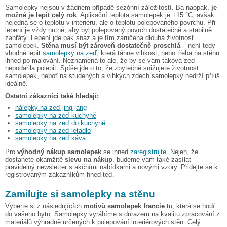
Samolepky nejsou v žádném případě sezónní záležitostí. Ba naopak,
je
možné je lepit celý rok
. Aplikační teplota samolepek je +15 °C, avšak
nejedná se o teplotu v interiéru, ale o teplotu polepovaného povrchu. Při
lepení je vždy nutné, aby byl polepovaný povrch dostatečně a stabilně
zahřátý. Lepení jde pak snáz a je tím zaručena dlouhá životnost
samolepek.
Stěna musí být zároveň dostatečně proschlá
– není tedy
vhodné lepit
samolepky na zeď
, která táhne vlhkost, nebo třeba na stěnu
ihned po malování. Neznamená to ale, že by se vám taková zeď
nepodařila polepit. Spíše jde o to, že zbytečně snižujete životnost
samolepek, neboť na studených a vlhkých zdech samolepky nedrží příliš
ideálně.
Ostatní zákazníci také hledají:
nálepky na zeď jing jang
samolepky na zeď kuchyně
samolepky na zeď do kuchyně
samolepky na zeď letadlo
samolepky na zeď káva
Pro
výhodný nákup samolepek
se ihned
zaregistrujte
. Nejen, že
dostanete okamžitě
slevu na nákup
, budeme vám také zasílat
pravidelný newsletter s akčními nabídkami a novými vzory. Přidejte se k
registrovaným zákazníkům hned teď.
Zamilujte si samolepky na stěnu
Vyberte si z následujících
motivů samolepek francie
tu, která se hodí
do vašeho bytu. Samolepky vyrábíme s důrazem na kvalitu zpracování z
materiálů výhradně určených k polepování interiérových stěn. Celý